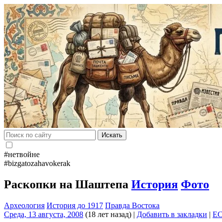
Искать
#нетвойне
#bizgatozahavokerak
Раскопки на Шаштепа
История
Фото
Археология
История до 1917
Правда Востока
Среда, 13 августа, 2008
(18 лет назад)
|
Добавить в закладки
|
E