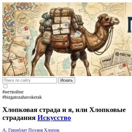
Искать
#нетвойне
#bizgatozahavokerak
Хлопковая страда и я, или Хлопковые
страдания
Искусство
А. Гринблат
Поэзия
Хлопок