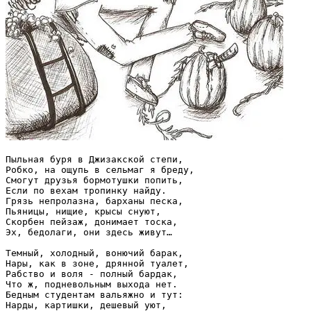
Пыльная буря в Джизакской степи,

Робко, на ощупь в сельмаг я бреду,

Смогут друзья бормотушки попить,

Если по вехам тропинку найду.

Грязь непролазна, барханы песка,

Пьяницы, нищие, крысы снуют,

Cкорбен пейзаж, донимает тоска,

Эх, бедолаги, они здесь живут…

Темный, холодный, вонючий барак,

Нары, как в зоне, дрянной туалет,

Рабство и воля - полный бардак,

Что ж, подневольным выхода нет.

Бедным студентам вальяжно и тут:

Нарды, картишки, дешевый уют,
