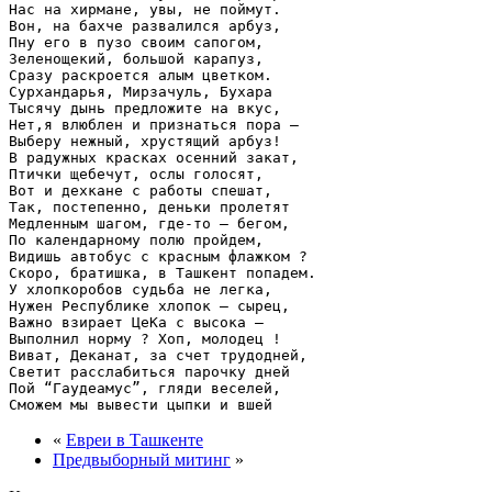
Нас на хирмане, увы, не поймут.

Вон, на бахче развалился арбуз,

Пну его в пузо своим сапогом,

Зеленощекий, большой карапуз,

Сразу раскроется алым цветком.

Сурхандарья, Мирзачуль, Бухара

Тысячу дынь предложите на вкус,

Нет,я влюблен и признаться пора –

Выберу нежный, хрустящий арбуз!

В радужных красках осенний закат,

Птички щебечут, ослы голосят,

Вот и дехкане с работы спешат,

Так, постепенно, деньки пролетят

Медленным шагом, где-то – бегом,

По календарному полю пройдем,

Видишь автобус с красным флажком ?

Скоро, братишка, в Ташкент попадем.

У хлопкоробов судьба не легка,

Нужен Республике хлопок – сырец,

Важно взирает ЦеКа с высока –

Выполнил норму ? Хоп, молодец !

Виват, Деканат, за счет трудодней,

Светит расслабиться парочку дней

Пой “Гаудеамус”, гляди веселей,

«
Евреи в Ташкенте
Предвыборный митинг
»