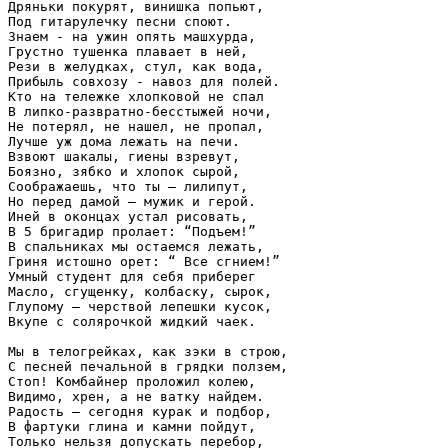
Дряньки покурят, винишка попьют,

Под гитарулечку песни споют.

Знаем - на ужин опять машхурда,

Грустно тушенка плавает в ней,

Рези в желудках, стул, как вода,

Прибыль совхозу - навоз для полей.

Кто на тележке хлопковой не спал

В липко-развратно-бесстыжей ночи,

Не потерял, не нашел, не пропал,

Лучше уж дома лежать на печи.

Взвоют шакалы, гиены взревут,

Боязно, зябко и хлопок сырой,

Соображаешь, что ты – лилипут,

Но перед дамой – мужик и герой.

Иней в оконцах устал рисовать,

В 5 бригадир пролает: “Подъем!”

В спальниках мы остаемся лежать,

Гриня истошно орет: “ Все сгнием!”

Умный студент для себя приберег

Масло, сгущенку, колбаску, сырок,

Глупому – черствой лепешки кусок,

Вкупе с солярочкой жидкий чаек.

Мы в телогрейках, как зэки в строю,

С песней печальной в грядки ползем,

Стоп! Комбайнер проложил колею,

Видимо, хрен, а не ватку найдем.

Радость – сегодня курак и подбор,

В фартуки глина и камни пойдут,

Только нельзя допускать перебор,
