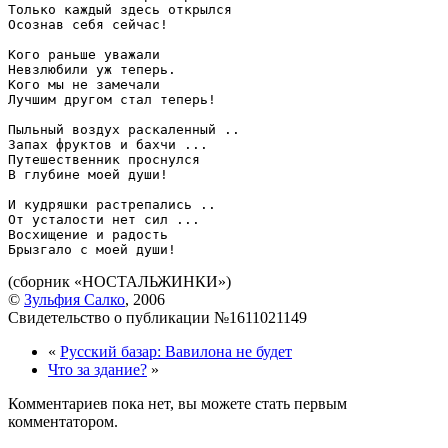
Только каждый здесь открылся

Осознав себя сейчас!

Кого раньше уважали

Невзлюбили уж теперь.

Кого мы не замечали

Лучшим другом стал теперь!

Пыльный воздух раскаленный ..

Запах фруктов и бахчи ...

Путешественник проснулся

В глубине моей души!

И кудряшки растрепались ..

От усталости нет сил ...

Восхищение и радость

(сборник «НОСТАЛЬЖИНКИ»)
©
Зульфия Салко
, 2006
Свидетельство о публикации №1611021149
«
Русский базар: Вавилона не будет
Что за здание?
»
Комментариев пока нет, вы можете стать первым
комментатором.