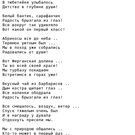
В тюбетейке улыбалось

Детство в глубине души!

Белый бантик, сарафанчик

Радость брызгала из глаз!

Все вокруг так удивляло

Вот какой он первый класс!

Абрикосы все до неба ..

Теремок уютным был ...

Мы в поход уже собрались

Радовались от души!

Вот Ферганская долина ...

Ты во всей своей красе!

Мы турбазу покидаем

Встретимся в горах уже!

Вкусный чай из барбарисов ..

Дым костра щипает глаз ..

Все коленки ободрала

Радость брызгала из глаз!

Все смешалось, воздух, ветер ...

Спуск тяжелым очень был

И в награду у дувала

Отдохнуть присели мы.

Мы с природою общались ..

Кто-то может в первый раз ..
