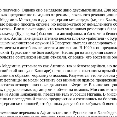
 получено. Однако оно выглядело явно двусмысленным. Для бас
 как предложение исходило от режима, лояльного революционно
 Мадамин, Монстров и другие ферганские лидеры (киргиз Халх
о решено просить оружие, но воздержаться от немедленного об
ьства». Вполне очевидно, что такая уклончивая резолюция была
ухаммад (Куршермат) был явным англофилом, и басмачи и белог
личан. Англичане действительно весьма плотно «работали» с Ку
льшим количеством оружия.16 Эссертон пытался апеллировать к 
 моменты в антибольшевистском движении. В 1920 г. он предло
сский Туркестан» не был одобрен. Несмотря на заверения своег
льства британской Индии отказали, опасаясь, что восстание о
о» Мадамина устраивало как Англию, так и белогвардейцев, но п
английский консул в Кашгаре) не торопились с оказанием прямо
лавным образом, моральную помощь. Разумеется, это не совсем 
х ферганцы не могли оставить без внимания прямое предложение
легатов «говоривших по-таджикски» в Фергане. В конце концов
ях, предъявляемых афганцами в обмен на помощь. Миссию возг
а) и Амин Каракалпак, представитель курбаши Иргаша. В мисс
нных последствий такого предприятия и сославшись на болезнь, 
20 ферганских юношей, отобранных для учебы в кабульской военн
снеженные перевалы в Афганистан, ни в Рустаке, ни в Ханабаде