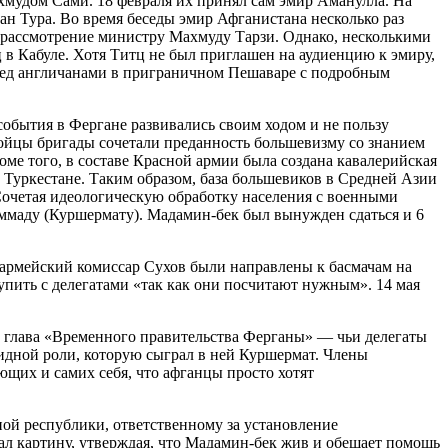
хмудом Сами. 18 февраля их принял сам эмир Аманулла. На
н Тура. Во время беседы эмир Афганистана несколько раз
а рассмотрение министру Махмуду Тарзи. Однако, несколькими
в Кабуле. Хотя Титц не был приглашен на аудиенцию к эмиру,
еред англичанами в приграничном Пешаваре с подробным
обытия в Фергане развивались своим ходом и не пользу
Бойцы бригады сочетали преданность большевизму со знанием
ме того, в составе Красной армии была создана кавалерийская
 Туркестане. Таким образом, база большевиков в Средней Азии
очетая идеологическую обработку населения с военными
маду (Куршермату). Мадамин-бек был вынужден сдаться и 6
оармейский комиссар Сухов были направлены к басмачам на
упить с делегатами «так как они посчитают нужным». 14 мая
, глава «Временного правительства Ферганы» — чьи делегаты
идной роли, которую сыграл в ней Куршермат. Члены
ающих и самих себя, что афганцы просто хотят
ой республики, ответственному за установление
л картину, утверждая, что Мадамин-бек жив и обещает помощь