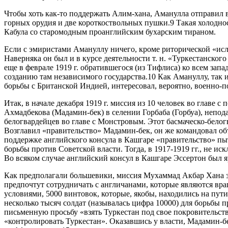
Чтобы хоть как-то поддержать Алим-хана, Аманулла отправил в
горных орудия и две короткоствольных пушки.9 Такая холодно
Кабула со старомодным проанглийским бухарским тираном.
Если с эмиристами Амануллу ничего, кроме риторической «исла
Наверняка он был и в курсе деятельности т. н. «Туркестанско
еще в феврале 1919 г. обратившегося (из Тифлиса) ко всем з
созданию там независимого государства.10 Как Амануллу, так 
борьбы с Британской Индией, интересовал, вероятно, военно-
Итак, в начале декабря 1919 г. миссия из 10 человек во глав
Ахмадбекова (Мадамин-бек) в селении Горбаба (Горбуа), непода
белогвардейцев во главе с Монстровым. Этот басмаческо-белог
Возглавил «правительство» Мадамин-бек, он же командовал о
поддержке английского консула в Кашгаре «правительство» пы
борьбы против Советской власти. Тогда, в 1917-1919 гг., не 
Во всяком случае английский консул в Кашгаре Эссертон был 
Как предполагали большевики, миссия Мухаммад Акбар Хана з
предпочтут сотрудничать с англичанами, которые являются вр
условиями, 5000 винтовок, которые, якобы, находились на пут
несколько тысяч солдат (называлась цифра 10000) для борьбы 
письменную просьбу «взять Туркестан под свое покровительств
«контролировать Туркестан». Оказавшись у власти, Мадамин-б