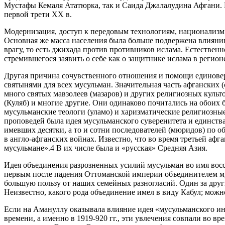
Мустафы Кемаля Ататюрка, так и Саида Джалалудина Афгани. 
первой трети ХХ в.
Модернизация, доступ к передовым технологиям, национализм 
Основная же масса населения была больше подвержена влияни
врагу, то есть джихада против противников ислама. Естественн
стремившегося заявить о себе как о защитнике ислама в регион
Другая причина сочувственного отношения и помощи единоверц
святынями для всех мусульман. Значительная часть афганских 
много святых мавзолеев (мазаров) и других религиозных куль
(Куляб) и многие другие. Они одинаково почитались на обоих
мусульманские теологи (уламо) и харизматические религиозны
проповедей была идея мусульманского суверенитета и единст
имевших десятки, а то и сотни последователей (мюридов) по 
в англо-афганских войнах. Известно, что во время третьей аф
мусульмане».4 В их числе была и «русская» Средняя Азия.
Идея объединения разрозненных усилий мусульман во имя вос
первым после падения Оттоманской империи объединителем мус
большую пользу от наших семейных разногласий. Один за друг
Неизвестно, какого рода объединение имел в виду Кабул; можн
Если на Амануллу оказывала влияние идея «мусульманского ин
времени, а именно в 1919-920 гг., эти увлечения совпали во 