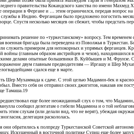
ькими днями позже была принята Махмудом Тарзи и генералом Ма
леднего правительства Кокандского ханства по имени Махмуд Ха
ые операции в Фергане и … этим ограничился, передав вопрос н
м службы в Индию. Ферганцам было предложено погостить месяц 
орце. Спустя несколько месяцев он сбежит, чтобы предстать п
ринимать решение по «туркестанскому» вопросу. Тем временем с
кая военная бригада была переведена из Поволжья в Туркестан. 
ли служить примером для непокорных и упрямых ферганцев. Кро
 войны (главным образом австрийцев и чехов), находившихся в
скими делами опытные большевики В. Куйбышев и М. Фрунзе. С
 поражение двум главным предводителям — Иргашу и Шер Мухам
елогвардейцами сдался еще в марте.
ить Шер Мухаммада к сдаче. С этой целью Мадамин-бек и красн
был. Вместо себя он отправил своих джигитов, наказав им пост
ще Тамаша.19
предшествовал еще более неожиданный слух о том, что Мадамин
анулла сообщил делегатам о гибели Мадамина и о той неблагов
ить этим слухам (или делали вид, что не верят), убеждая окруж
зногласия, делегация раскололась.
 они обратились к полпреду Туркестанской Советской автономн
цу. Искушенный в восточной политике Суриц еще более запута