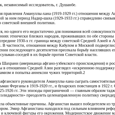
 независимый исследователь, г. Душанбе.
я правления Амануллы-хана (1919-1929 гг.) отношения между А
й за ним период Надир-шаха (1929-1933 гг.) справедливо связы
 советской внешней политики.
, но одного его недостаточно для понимания всей совокупност
шениях этнически близких народов, проживавших по обе стороны
 середине 1930-х гг. граница между советской Средней Азией и 
. В частности, отношения между Кабулом и Москвой подверглис
жении последующего десятилетия пресекала борьбу населявших ег
ульман-соседей в их борьбе против Советской власти.
зифа Шахрани (американца афгано-узбекского происхождения) и р
 в отношении Средней Азии разглядел «искреннюю поддержку и
амизм и попытка аннексии чужих территорий.2
и афганского руководителя Амануллы-хана сыграть самостоятел
ан Ферганы в 1919-1920 гг., и бухарских повстанцев в 1922 г.
25-1926 гг. Эти эпизоды приграничной — главным образом тадж
олидарности» преодолеть целенаправленную политику сверхдер
ела объективные причины. Афганистан вышел победителем из тре
ором. Эмир Афганистана находился под сильным влиянием рефор
и ключевой фигуры его окружения. Модернистское движение мла