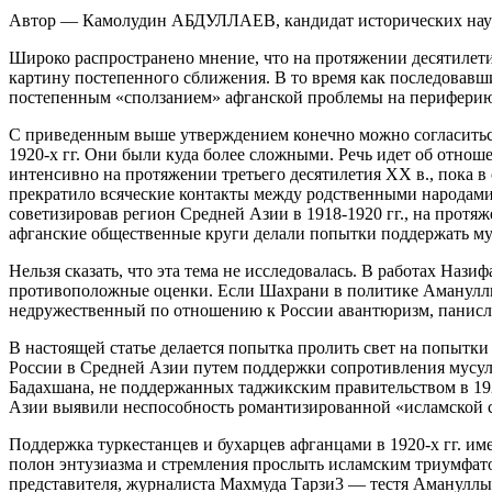
Автор — Камолудин АБДУЛЛАЕВ, кандидат исторических наук,
Широко распространено мнение, что на протяжении десятилети
картину постепенного сближения. В то время как последовавши
постепенным «сползанием» афганской проблемы на периферию
С приведенным выше утверждением конечно можно согласиться
1920-х гг. Они были куда более сложными. Речь идет об отно
интенсивно на протяжении третьего десятилетия ХХ в., пока в
прекратило всяческие контакты между родственными народами
советизировав регион Средней Азии в 1918-1920 гг., на протя
афганские общественные круги делали попытки поддержать мус
Нельзя сказать, что эта тема не исследовалась. В работах На
противоположные оценки. Если Шахрани в политике Амануллы
недружественный по отношению к России авантюризм, панисл
В настоящей статье делается попытка пролить свет на попытк
России в Средней Азии путем поддержки сопротивления мусульм
Бадахшана, не поддержанных таджикским правительством в 19
Азии выявили неспособность романтизированной «исламской с
Поддержка туркестанцев и бухарцев афганцами в 1920-х гг. им
полон энтузиазма и стремления прослыть исламским триумфат
представителя, журналиста Махмуда Тарзи3 — тестя Амануллы 