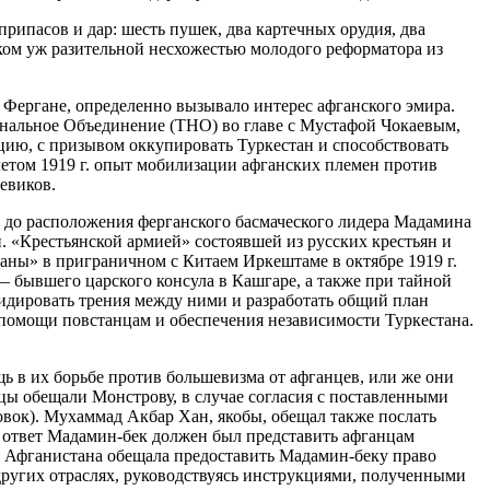
рипасов и дар: шесть пушек, два картечных орудия, два
ком уж разительной несхожестью молодого реформатора из
 Фергане, определенно вызывало интерес афганского эмира.
иональное Объединение (ТНО) во главе с Мустафой Чокаевым,
цию, с призывом оккупировать Туркестан и способствовать
летом 1919 г. опыт мобилизации афганских племен против
евиков.
сь до расположения ферганского басмаческого лидера Мадамина
н. «Крестьянской армией» состоявшей из русских крестьян и
ганы» в приграничном с Китаем Иркештаме в октябре 1919 г.
бывшего царского консула в Кашгаре, а также при тайной
видировать трения между ними и разработать общий план
ю помощи повстанцам и обеспечения независимости Туркестана.
 в их борьбе против большевизма от афганцев, или же они
цы обещали Монстрову, в случае согласия с поставленными
овок). Мухаммад Акбар Хан, якобы, обещал также послать
в ответ Мадамин-бек должен был представить афганцам
ля Афганистана обещала предоставить Мадамин-беку право
других отраслях, руководствуясь инструкциями, полученными