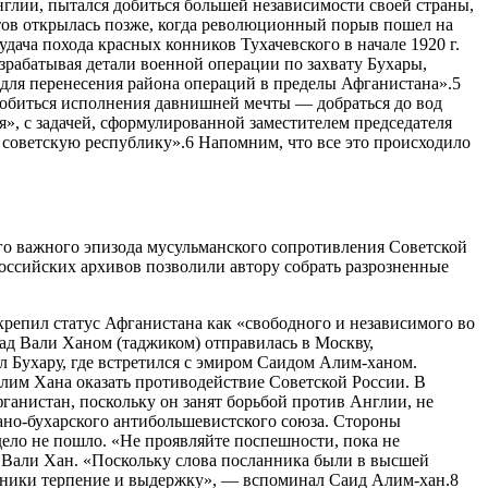
глии, пытался добиться большей независимости своей страны,
тов открылась позже, когда революционный порыв пошел на
удача похода красных конников Тухачевского в начале 1920 г.
рабатывая детали военной операции по захвату Бухары,
для перенесения района операций в пределы Афганистана».5
добиться исполнения давнишней мечты — добраться до вод
я», с задачей, сформулированной заместителем председателя
оветскую республику».6 Напомним, что все это происходило
го важного эпизода мусульманского сопротивления Советской
оссийских архивов позволили автору собрать разрозненные
репил статус Афганистана как «свободного и независимого во
ад Вали Ханом (таджиком) отправилась в Москву,
 Бухару, где встретился с эмиром Саидом Алим-ханом.
лим Хана оказать противодействие Советской России. В
ганистан, поскольку он занят борьбой против Англии, не
ано-бухарского антибольшевистского союза. Стороны
дело не пошло. «Не проявляйте поспешности, пока не
 Вали Хан. «Поскольку слова посланника были в высшей
мощники терпение и выдержку», — вспоминал Саид Алим-хан.8