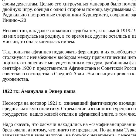
своим делегатам. Целью его хитроумных маневров было помеша
двойную игру, обещая с одной стороны помощь мусульманам Ср
Радикально настроенные сторонники Куршермата, сохранив зд
Индию».20
Неизвестно, как далее сложились судьбы тех, кто зимой 1919-1
из них вернулась на родину, в то время как другие остались в
миссии, то она закончилась ничем.
Так, попытка афганцев поддержать ферганцев в их освободител
столкнулся с неизбежным выбором между прагматическим инте
портить отношения с могущественным соседом, разбившим факт
сентябре 1920 г. представители Афганистана и Советской Рос
советского господства в Средней Азии. Эта позиция привела 
духовенства.
1922 гг.: Аманулла и Энвер-паша
Несмотря на договор 1921 г., означавший фактическую изоляци
среднеазиатскую политику. Стремление изгнанного турецкого г
государство, нашло живой отклик в афганской элите, в том чи
Надо сказать, что басмачи находились на «самофинансировани
брезговали, а потому, что никто не предлагал. По данным Турке
взимавшиеся в виде налогов «на борьбу с неверными» с населен