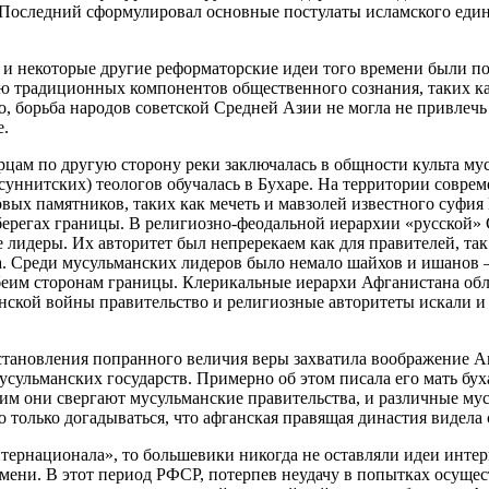
Последний сформулировал основные постулаты исламского един
и некоторые другие реформаторские идеи того времени были по
ю традиционных компонентов общественного сознания, таких к
о, борьба народов советской Средней Азии не могла не привлечь
е.
ам по другую сторону реки заключалась в общности культа мус
(суннитских) теологов обучалась в Бухаре. На территории совр
товых памятников, таких как мечеть и мавзолей известного суф
 берегах границы. В религиозно-феодальной иерархии «русской»
е лидеры. Их авторитет был непререкаем как для правителей, т
ва. Среди мусульманских лидеров было немало шайхов и ишанов
обеим сторонам границы. Клерикальные иерархи Афганистана обл
ганской войны правительство и религиозные авторитеты искали 
становления попранного величия веры захватила воображение 
ульманских государств. Примерно об этом писала его мать бух
им они свергают мусульманские правительства, и различные му
о только догадываться, что афганская правящая династия видела
тернационала», то большевики никогда не оставляли идеи инте
времени. В этот период РФСР, потерпев неудачу в попытках осущ