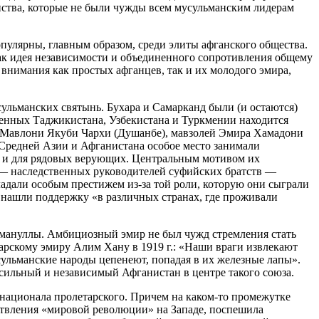
ства, которые не были чужды всем мусульманским лидерам
пулярны, главным образом, среди элиты афганского общества.
ак идея независимости и объединенного сопротивления общему
 внимания как простых афганцев, так и их молодого эмира,
ульманских святынь. Бухара и Самарканд были (и остаются)
еменных Таджикистана, Узбекистана и Туркмении находится
ия Мавлони Якуби Чархи (Душанбе), мавзолей Эмира Хамадони
 Средней Азии и Афганистана особое место занимали
ак и для рядовых верующих. Центральным мотивом их
 — наследственных руководителей суфийских братств —
адали особым престижем из-за той роли, которую они сыграли
и нашли поддержку «в различных странах, где проживали
Амануллы. Амбициозный эмир не был чужд стремления стать
арскому эмиру Алим Хану в 1919 г.: «Наши враги извлекают
сульманские народы цепенеют, попадая в их железные лапы».
 сильный и независимый Афганистан в центре такого союза.
рнационала пролетарского. Причем на каком-то промежутке
ествления «мировой революции» на Западе, поспешила