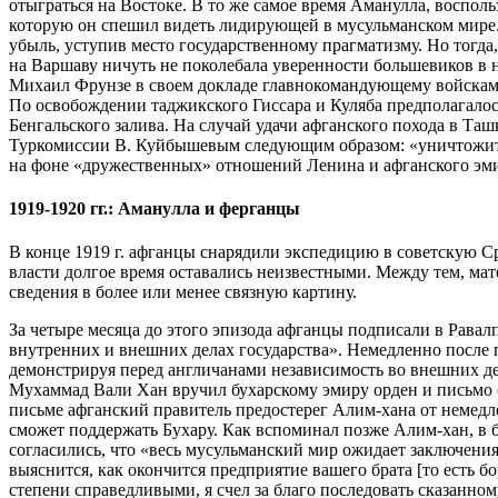
отыграться на Востоке. В то же самое время Аманулла, воспо
которую он спешил видеть лидирующей в мусульманском мире.
убыль, уступив место государственному прагматизму. Но тогда, 
на Варшаву ничуть не поколебала уверенности большевиков в 
Михаил Фрунзе в своем докладе главнокомандующему войсками
По освобождении таджикского Гиссара и Куляба предполагалос
Бенгальского залива. На случай удачи афганского похода в Таш
Туркомиссии В. Куйбышевым следующим образом: «уничтожить
на фоне «дружественных» отношений Ленина и афганского эми
1919-1920 гг.: Аманулла и ферганцы
В конце 1919 г. афганцы снарядили экспедицию в советскую С
власти долгое время оставались неизвестными. Между тем, ма
сведения в более или менее связную картину.
За четыре месяца до этого эпизода афганцы подписали в Рава
внутренних и внешних делах государства». Немедленно после 
демонстрируя перед англичанами независимость во внешних де
Мухаммад Вали Хан вручил бухарскому эмиру орден и письмо 
письме афганский правитель предостерег Алим-хана от немедле
сможет поддержать Бухару. Как вспоминал позже Алим-хан, в 
согласились, что «весь мусульманский мир ожидает заключени
выяснится, как окончится предприятие вашего брата [то есть
степени справедливыми, я счел за благо последовать сказанно