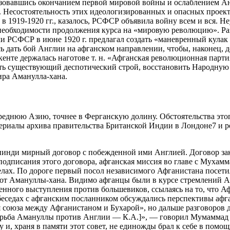
льзовавшись окончанием первой мировой войны и ослаблением Ан
 Несостоятельность этих идеологизированных и опасных проек
в 1919-1920 гг., казалось, РСФСР объявила войну всем и вся. Не
необходимости продолжения курса на «мировую революцию». Раз
 РСФСР в июне 1920 г. предлагал создать «маневренный кулак 
ь дать бой Англии на афганском направлении, чтобы, наконец, 
кенте держалась наготове т. н. «Афганская революционная парти
 существующий деспотический строй, восстановить Народную с
ра Аманулла-хана.
реднюю Азию, точнее в Ферганскую долину. Обстоятельства это
териалы архива правительства Британской Индии в Лондоне7 и р
лпинди мирный договор с побежденной ими Англией. Договор зак
подписания этого договора, афганская миссия во главе с Мухамм
лах. По дороге первый посол независимого Афганистана посетил
от Амануллы-хана. Видимо афганцы были в курсе стремлений А
нного выступления против большевиков, ссылаясь на то, что Аф
беседах с афганским посланником обсуждались перспективы афг
я союза между Афганистаном и Бухарой», но дальше разговоров 
 борьба Амануллы против Англии — К.А.]», — говорил Мумаммад
му и, храня в памяти этот совет, не единожды брал к себе в по