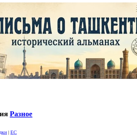
зия
Разное
адки
|
EC