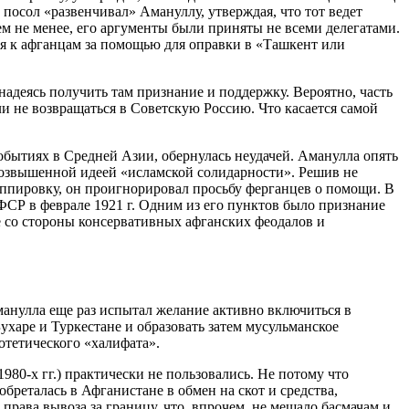
осол «развенчивал» Амануллу, утверждая, что тот ведет
м не менее, его аргументы были приняты не всеми делегатами.
я к афганцам за помощью для оправки в «Ташкент или
 надеясь получить там признание и поддержку. Вероятно, часть
ли не возвращаться в Советскую Россию. Что касается самой
обытиях в Средней Азии, обернулась неудачей. Аманулла опять
возвышенной идеей «исламской солидарности». Решив не
ппировку, он проигнорировал просьбу ферганцев о помощи. В
ФСР в феврале 1921 г. Одним из его пунктов было признание
е со стороны консервативных афганских феодалов и
Аманулла еще раз испытал желание активно включиться в
харе и Туркестане и образовать затем мусульманское
отетического «халифата».
0-х гг.) практически не пользовались. Не потому что
обреталась в Афганистане в обмен на скот и средства,
права вывоза за границу, что, впрочем, не мешало басмачам и