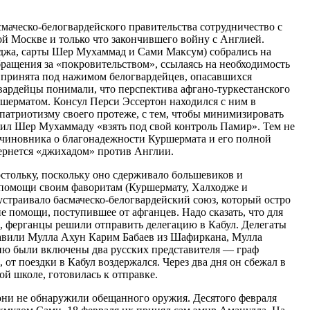
маческо-белогвардейского правительства сотрудничество с
й Москве и только что закончившего войну с Англией.
оджа, сарты Шер Мухаммад и Сами Максум) собрались на
ращения за «покровительством», ссылаясь на необходимость
 принята под нажимом белогвардейцев, опасавшихся
вардейцы понимали, что перспектива афгано-туркестанского
ршерматом. Консул Перси Эссертон находился с ним в
патриотизму своего протеже, с тем, чтобы минимизировать
жил Шер Мухаммаду «взять под свой контроль Памир». Тем не
о чиновника о благонадежности Куршермата и его полной
бернется «джихадом» против Англии.
остольку, поскольку оно сдерживало большевиков и
й помощи своим фаворитам (Куршермату, Халходже и
устраивало басмаческо-белогвардейский союз, который остро
 помощи, поступившее от афганцев. Надо сказать, что для
, ферганцы решили отправить делегацию в Кабул. Делегаты
лавили Мулла Ахун Карим Бабаев из Шафиркана, Мулла
ию были включены два русских представителя — граф
от поездки в Кабул воздержался. Через два дня он сбежал в
ой школе, готовилась к отправке.
 они не обнаружили обещанного оружия. Десятого февраля