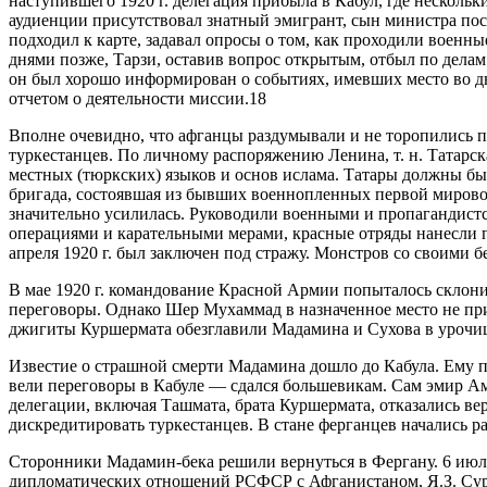
наступившего 1920 г. делегация прибыла в Кабул, где нескол
аудиенции присутствовал знатный эмигрант, сын министра пос
подходил к карте, задавал опросы о том, как проходили военн
днями позже, Тарзи, оставив вопрос открытым, отбыл по дела
он был хорошо информирован о событиях, имевших место во дв
отчетом о деятельности миссии.18
Вполне очевидно, что афганцы раздумывали и не торопились п
туркестанцев. По личному распоряжению Ленина, т. н. Татарс
местных (тюркских) языков и основ ислама. Татары должны бы
бригада, состоявшая из бывших военнопленных первой мировой
значительно усилилась. Руководили военными и пропагандист
операциями и карательными мерами, красные отряды нанесли
апреля 1920 г. был заключен под стражу. Монстров со своими б
В мае 1920 г. командование Красной Армии попыталось склон
переговоры. Однако Шер Мухаммад в назначенное место не при
джигиты Куршермата обезглавили Мадамина и Сухова в урочи
Известие о страшной смерти Мадамина дошло до Кабула. Ему 
вели переговоры в Кабуле — сдался большевикам. Сам эмир Ам
делегации, включая Ташмата, брата Куршермата, отказались вер
дискредитировать туркестанцев. В стане ферганцев начались ра
Сторонники Мадамин-бека решили вернуться в Фергану. 6 июля
дипломатических отношений РСФСР с Афганистаном, Я.З. Сури