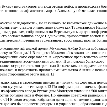
 Бухару инструкторов для подготовки войск и производства боеп
сть отношения афганского эмира к Алим-хану объяснялась слиш
мской солидарности», не связывало, то басмаческое движение в
го Комитета», ставшего известным позже как Туркестанское Нац
ападным державам, собравшимся на Версальскую мирную конферен
и его военачальников вроде Надир-шаха, приобретших весной и 
политический потенциал туркестанцев, восставших против больш
е с полковником афганской армии Мухаммад Акбар Ханом добрала
леку от Коканда.11 В то время Мадамин-бек заключил союз с т. 
вардейский союз образовал т. н. «Временное правительство Фер
бъединенными вооруженными силами. При помощи Успенского — 
талось осуществлять контроль над басмаческими лидерами, лик
исключалась и вероятность прямого вмешательства Англии с цель
ярым сторонником этого плана.12
аключалась в стремлении выяснить «примут ли ферганцы помощь
агами мусульман всего мира».13 По информации англичан, афган
и из афганского города Рустак (сам Монстров упоминал 500 винт
против большевиков в Фергане. По мнению советской разведки, 
о».14 В свою очередь, кабульская делегация, от имени правите
ек должен был провести реформы в управлении, образовании и 