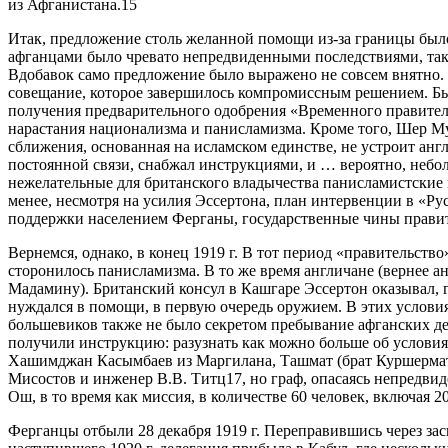
из Афганистана.15
Итак, предложение столь желанной помощи из-за границы было
афганцами было чревато непредвиденными последствиями, так
Вдобавок само предложение было выражено не совсем внятно.
совещание, которое завершилось компромиссным решением. Был
получения предварительного одобрения «Временного правител
нарастания национализма и панисламизма. Кроме того, Шер М
сближения, основанная на исламском единстве, не устроит анг
постоянной связи, снабжал инструкциями, и … вероятно, небо
нежелательные для британского владычества панисламистские
менее, несмотря на усилия Эссертона, план интервенции в «Ру
поддержки населением Ферганы, государственные чины правите
Вернемся, однако, в конец 1919 г. В тот период «правительств
сторонилось панисламизма. В то же время англичане (вернее 
Мадамину). Британский консул в Кашгаре Эссертон оказывал, г
нуждался в помощи, в первую очередь оружием. В этих условия
большевиков также не было секретом пребывание афганских де
получили инструкцию: разузнать как можно больше об услови
Хашимджан Касымбаев из Маргилана, Ташмат (брат Куршермат
Мисостов и инженер В.В. Титц17, но граф, опасаясь непредвиде
Ош, в то время как миссия, в количестве 60 человек, включая 
Ферганцы отбыли 28 декабря 1919 г. Переправившись через за