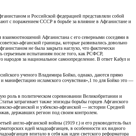
фганистаном и Российской федерацией представляли собой
вают с поражением CCCР в борьбе за влияние в Афганистане и
и взаимоотношений Афганистана с его северными соседями в
 советско-афганской границы, которые развивались довольно
Афганистаном не была закрыта наглухо, что фактически
ь серьезным испытаниям после того, как РСФСР,
о народов за национальное самоопределение. В ответ Кабул и
оссийского ученого Владимира Бойко, однако, даются прямо
 манифестацию исламского сочувствия»,1 то для Бойко это —
ьную роль в политическом соревновании Великобритании и
 Статья затрагивает также эпизоды борьбы горцев Афганского
икско-афганской и узбекско-афганской — истории Средней
жав, державших регион под своим контролем.
тьей англо-афганской войны (1919 г.) и его руководитель был
маторских идей младоафганцев, в особенности их видного
доафганцев впитало в себя как идеи светского реформатора