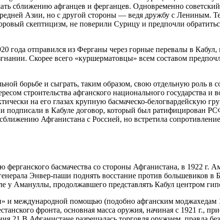
ть сближению афганцев и ферганцев. Одновременно советский п
едней Азии, но с другой стороны — ведя дружбу с Лениным. Те
оровый скептицизм, не поверили Сурицу и предпочли обратитьс
920 года отправился из Ферганы через горные перевалы в Кабул,
 изгнании. Скорее всего «куршерматовцы» всем составом предпоч
ьной борьбе и сыграть, таким образом, свою отдельную роль в с
ресом строительства афганского национального государства и 
ически на его глазах крупную басмаческо-белогвардейскую гру
сии подписали в Кабуле договор, который был ратифицирован РС
к сближению Афганистана с Россией, но встретила сопротивлени
ю ферганского басмачества со стороны Афганистана, в 1922 г. 
енерала Энвер-паши поднять восстание против большевиков в Бу
сле у Амануллы, продолжавшего представлять Кабул центром гип
и» и международной помощью (подобно афганским моджахедам 198
станского фронта, основная масса оружия, начиная с 1921 г., при
ия.21 В Афганистане разрешалась торговля оружием, правда без 