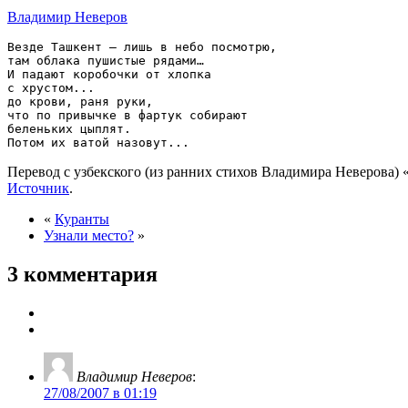
Владимир Неверов
Везде Ташкент – лишь в небо посмотрю,

там облака пушистые рядами…

И падают коробочки от хлопка

с хрустом...

до крови, раня руки,

что по привычке в фартук собирают

беленьких цыплят.

Перевод с узбекского (из ранних стихов Владимира Неверова) 
Источник
.
«
Куранты
Узнали место?
»
3 комментария
Владимир Неверов
:
27/08/2007 в 01:19