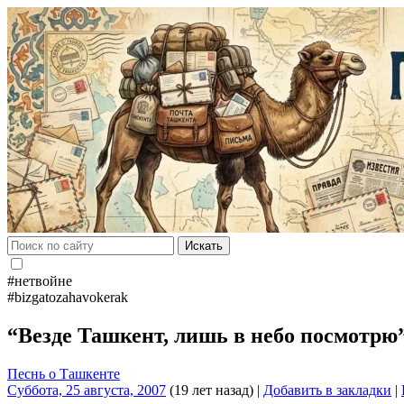
Искать
#нетвойне
#bizgatozahavokerak
“Везде Ташкент, лишь в небо посмотрю
Песнь о Ташкенте
Суббота, 25 августа, 2007
(19 лет назад)
|
Добавить в закладки
|