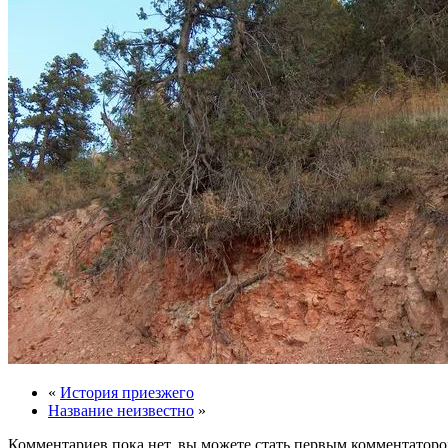
«
История приезжего
Название неизвестно
»
Комментариев пока нет, вы можете стать первым комментаторо