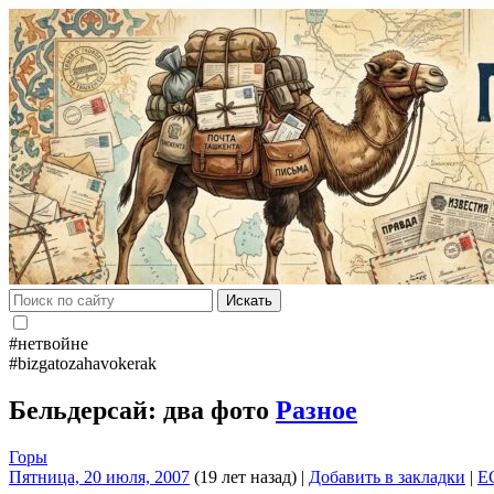
Искать
#нетвойне
#bizgatozahavokerak
Бельдерсай: два фото
Разное
Горы
Пятница, 20 июля, 2007
(19 лет назад)
|
Добавить в закладки
|
E