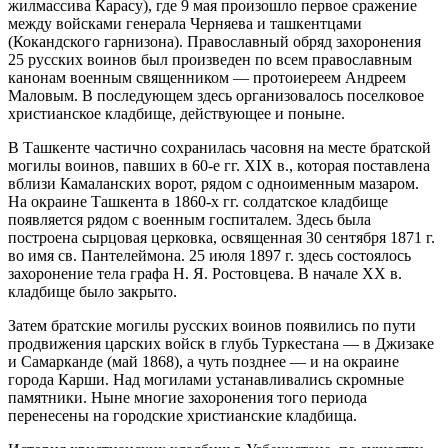
жилмассива Карасу), где 9 мая произошло первое сражение
между войсками генерала Черняева и ташкентцами
(Кокандского гарнизона). Православный обряд захоронения
25 русских воинов был произведен по всем православным
канонам военным священником — протоиереем Андреем
Маловым. В последующем здесь организовалось поселковое
христианское кладбище, действующее и поныне.
В Ташкенте частично сохранилась часовня на месте братской
могилы воинов, павших в 60-е гг. XIX в., которая поставлена
вблизи Камаланских ворот, рядом с одноименным мазаром.
На окраине Ташкента в 1860-х гг. солдатское кладбище
появляется рядом с военным госпиталем. Здесь была
построена сырцовая церковка, освященная 30 сентября 1871 г.
во имя св. Пантелеймона. 25 июля 1897 г. здесь состоялось
захоронение тела графа Н. Я. Ростовцева. В начале XX в.
кладбище было закрыто.
Затем братские могилы русских воинов появились по пути
продвижения царских войск в глубь Туркестана — в Джизаке
и Самарканде (май 1868), а чуть позднее — и на окраине
города Карши. Над могилами устанавливались скромные
памятники. Ныне многие захоронения того периода
перенесены на городские христианские кладбища.