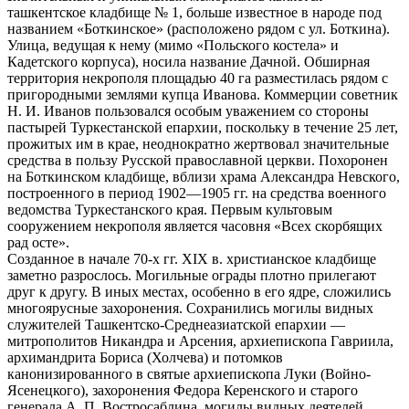
ташкентское кладбище № 1, больше известное в народе под
названием «Боткинское» (расположено рядом с ул. Боткина).
Улица, ведущая к нему (мимо «Польского костела» и
Кадетского корпуса), носила название Дачной. Обширная
территория некрополя площадью 40 га разместилась рядом с
пригородными землями купца Иванова. Коммерции советник
Н. И. Иванов пользовался особым уважением со стороны
пастырей Туркестанской епархии, поскольку в течение 25 лет,
прожитых им в крае, неоднократно жертвовал значительные
средства в пользу Русской православной церкви. Похоронен
на Боткинском кладбище, вблизи храма Александра Невского,
построенного в период 1902—1905 гг. на средства военного
ведомства Туркестанского края. Первым культовым
сооружением некрополя является часовня «Всех скорбящих
рад осте».
Созданное в начале 70-х гг. XIX в. христианское кладбище
заметно разрослось. Могильные ограды плотно прилегают
друг к другу. В иных местах, особенно в его ядре, сложились
многоярусные захоронения. Сохранились могилы видных
служителей Ташкентско-Среднеазиатской епархии —
митрополитов Никандра и Арсения, архиепископа Гавриила,
архимандрита Бориса (Холчева) и потомков
канонизированного в святые архиепископа Луки (Войно-
Ясенецкого), захоронения Федора Керенского и старого
генерала А. П. Востросаблина, могилы видных деятелей