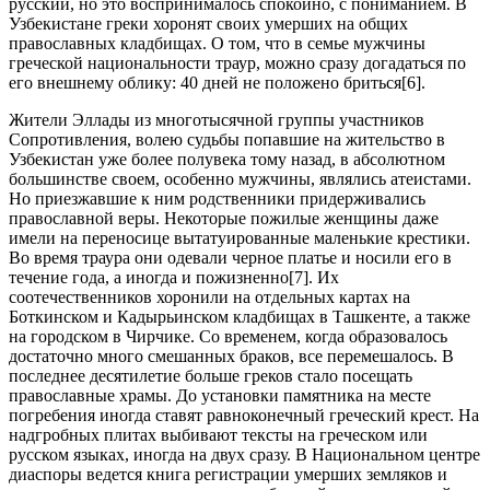
русский, но это воспринималось спокойно, с пониманием. В
Узбекистане греки хоронят своих умерших на общих
православных кладбищах. О том, что в семье мужчины
греческой национальности траур, можно сразу догадаться по
его внешнему облику: 40 дней не положено бриться[6].
Жители Эллады из многотысячной группы участников
Сопротивления, волею судьбы попавшие на жительство в
Узбекистан уже более полувека тому назад, в абсолютном
большинстве своем, особенно мужчины, являлись атеистами.
Но приезжавшие к ним родственники придерживались
православной веры. Некоторые пожилые женщины даже
имели на переносице вытатуированные маленькие крестики.
Во время траура они одевали черное платье и носили его в
течение года, а иногда и пожизненно[7]. Их
соотечественников хоронили на отдельных картах на
Боткинском и Кадырьинском кладбищах в Ташкенте, а также
на городском в Чирчике. Со временем, когда образовалось
достаточно много смешанных браков, все перемешалось. В
последнее десятилетие больше греков стало посещать
православные храмы. До установки памятника на месте
погребения иногда ставят равноконечный греческий крест. На
надгробных плитах выбивают тексты на греческом или
русском языках, иногда на двух сразу. В Национальном центре
диаспоры ведется книга регистрации умерших земляков и