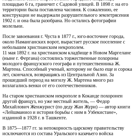
площадью 6 га, граничит с Садовой улицей. В 1898 г. на его
территории была поставлена часовня. К сожалению, ее
конструкции не выдержали разрушительного землетрясения
1902 г. и она была разобрана. Но остались фотографии
молельни.
После завоевания г. Чуста в 1877 г., юго-восточнее города,
около Наманганских ворот, вырастает русское поселение с
небольшим христианским некрополем.
11 мая 1892 г. на христианском кладбище в Новом Маргелане
(ныне г. Фергана) состоялись торжественные похороны
молодого французского географа и путешественника Ж.
Мартена. Способный ученый, которому не было еще и сорока
лет, скончался, возвращаясь из Центральной Азии. За
прошедший период на могилу Ж. Мартена много раз
возлагались венки от его соотечественников.
На старом христианском некрополе в Коканде похоронен
другой француз, но уже местный житель, — Федор
Михайлович Женжурист (по деду Жан Жури) — автор книги
«Лейшманиоз и история борьбы с ним в Узбекистане»,
изданной в 1928 г. в Ташкенте.
В 1875—1877 гг. за непокорность царскому правительству
исключаются из состава Уральского казачьего войска