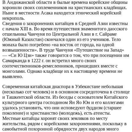
В Андижанской области в былые времена корейские общины
хоронили своих соплеменников на христианских кладбищах.
Ныне в местности Асака находится этнический корейский
некрополь.
Сведения о захоронениях китайцев в Средней Азии известны
с начала XIII в. Во время путешествия знаменитого даосского
отшельника Чанчуня по Центральной Азии в г. Сайраме
(Южный Казахстан) скончался один из его учеников. Тело
монаха было погребено «на восток от города, на одной
возвышенности». В труде Чанчуня «Путешествие на Запад»
— «Си Ю Цзи» также говорится о том, что при посещении им
Самарканда в 1222 г. он встретил много своих
соотечественников-ремесленников, пришедших вместе с
монголами. Однако кладбище их к настоящему времени не
выявлено.
Современная китайская диаспора в Узбекистане небольшая
(несколько сот человек) и в основном сосредоточена в столице
и Ташкентской области. Из беседы с основателем Китайского
культурного центра господином Ян Яо Юн и его коллегами
удалось установить, что они исповедуют буддизм (старшее
поколение) и христианство (молодежь), есть атеисты.
Местные китайцы хоронят своих земляков по месту
жительства, рядом с корейскими захоронениями, поскольку в
самобытной похоронной обрядности двух народов много