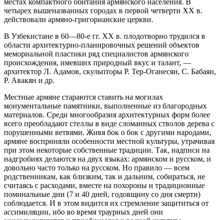
местах компактного обитания армянского населения. В
четырех вышеназванных городах в первой четверти XX в.
действовали армяно-григорианские церкви.
В Узбекистане в 60—80-е гг. XX в. плодотворно трудился в
области архитектурно-планировочных решений объектов
мемориальной пластики ряд специалистов армянского
происхождения, имевших природный вкус и талант, —
архитектор Л. Адамов, скульпторы Р. Тер-Оганесян, С. Бабаян,
Р. Авакян и др.
Местные армяне стараются ставить на могилах
монументальные памятники, выполненные из благородных
материалов. Среди многообразия архитектурных форм более
всего преобладают стеллы в виде сломанных стволов дерева с
порушенными ветвями. Живя бок о бок с другими народами,
армяне восприняли особенности местной культуры, утрачивая
при этом некоторые собственные традиции. Так, надписи на
надгробиях делаются на двух языках: армянском и русском, и
довольно часто только на русском. Но правило — всем
родственникам, как близким, так и дальним, собираться, не
считаясь с расходами, вместе на похороны и традиционные
поминальные дни (7 и 40 дней, годовщину со дня смерти)
соблюдается. И в этом видится их стремление защититься от
ассимиляции, ибо во время траурных дней они