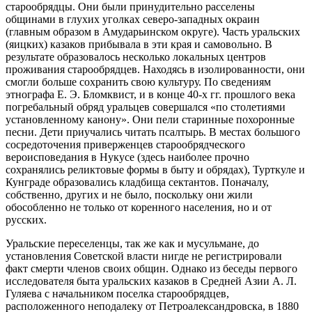
старообрядцы. Они были принудительно расселены
общинами в глухих уголках северо-западных окраин
(главным образом в Амударьинском округе). Часть уральских
(яицких) казаков прибывала в эти края и самовольно. В
результате образовалось несколько локальных центров
проживания старообрядцев. Находясь в изолированности, они
смогли больше сохранить свою культуру. По сведениям
этнографа Е. Э. Бломквист, и в конце 40-х гг. прошлого века
погребальный обряд уральцев совершался «по столетиями
установленному канону». Они пели старинные похоронные
песни. Дети приучались читать псалтырь. В местах большого
сосредоточения приверженцев старообрядческого
вероисповедания в Нукусе (здесь наиболее прочно
сохранялись реликтовые формы в быту и обрядах), Турткуле и
Кунграде образовались кладбища сектантов. Поначалу,
собственно, других и не было, поскольку они жили
обособленно не только от коренного населения, но и от
русских.
Уральские переселенцы, так же как и мусульмане, до
установления Советской власти нигде не регистрировали
факт смерти членов своих общин. Однако из беседы первого
исследователя быта уральских казаков в Средней Азии А. Л.
Гуляева с начальником поселка старообрядцев,
расположенного неподалеку от Петроалександровска, в 1880