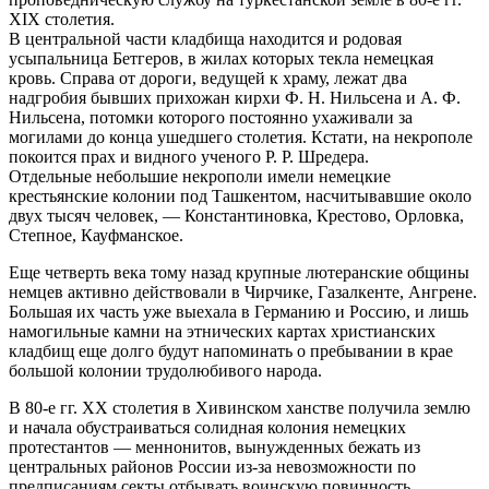
XIX столетия.
В центральной части кладбища находится и родовая
усыпальница Бетгеров, в жилах которых текла немецкая
кровь. Справа от дороги, ведущей к храму, лежат два
надгробия бывших прихожан кирхи Ф. Н. Нильсена и А. Ф.
Нильсена, потомки которого постоянно ухаживали за
могилами до конца ушедшего столетия. Кстати, на некрополе
покоится прах и видного ученого Р. Р. Шредера.
Отдельные небольшие некрополи имели немецкие
крестьянские колонии под Ташкентом, насчитывавшие около
двух тысяч человек, — Константиновка, Крестово, Орловка,
Степное, Кауфманское.
Еще четверть века тому назад крупные лютеранские общины
немцев активно действовали в Чирчике, Газалкенте, Ангрене.
Большая их часть уже выехала в Германию и Россию, и лишь
намогильные камни на этнических картах христианских
кладбищ еще долго будут напоминать о пребывании в крае
большой колонии трудолюбивого народа.
В 80-е гг. XX столетия в Хивинском ханстве получила землю
и начала обустраиваться солидная колония немецких
протестантов — меннонитов, вынужденных бежать из
центральных районов России из-за невозможности по
предписаниям секты отбывать воинскую повинность.