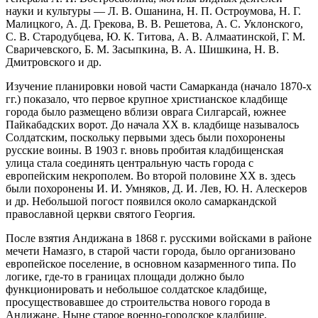
науки и культуры — Л. В. Ошанина, Н. П. Остроумова, Н. Г.
Малицкого, А. Д. Грекова, В. В. Решетова, А. С. Уклонского,
С. В. Стародубцева, Ю. К. Титова, А. В. Алмаатинской, Г. М.
Сваричевского, Б. М. Засыпкина, В. А. Шишкина, Н. В.
Дмитровского и др.
Изучение планировки новой части Самарканда (начало 1870-х
гг.) показало, что первое крупное христианское кладбище
города было размещено вблизи оврага Силгарсай, южнее
Пайкабадских ворот. До начала XX в. кладбище называлось
Солдатским, поскольку первыми здесь были похоронены
русские воины. В 1903 г. вновь пробитая кладбищенская
улица стала соединять центральную часть города с
европейским некрополем. Во второй половине XX в. здесь
были похоронены И. И. Умняков, Д. И. Лев, Ю. Н. Алескеров
и др. Небольшой погост появился около самаркандской
православной церкви святого Георгия.
После взятия Андижана в 1868 г. русскими войсками в районе
мечети Намазго, в старой части города, было организовано
европейское поселение, в основном казарменного типа. По
логике, где-то в границах площади должно было
функционировать и небольшое солдатское кладбище,
просуществовавшее до строительства нового города в
Андижане. Ныне старое военно-городское кладбище,