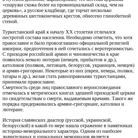
«снаружи схожа более на провинциальный склад, чем на
церковь», а русское кладбище, где торчат несколько
деревянных шестиконечных крестов, обнесено глинобитной
стеной.
Туркестанский край к началу XX столетия отличался
пестротой состава населения. Необходимо отметить, что хотя
православие и было провозглашено официальной религией
империи, предпочтения в ней сочетались с веротерпимостью.
С приходом российской армии и чиновничества в крае
появилось немало лютеран (немцев, прибалтов и др.),
католиков (поляков, литовцев, белорусов, украинцев, немцев)
и армян-григориан. Некоторые из них (евреи, немцы, поляки,
татары и др.), желая стать равноправными туркестанцами,
принимали православие.
Смертность среди лиц православного вероисповедания
отмечалась в метрических книгах здешней приходской церкви
по свидетельствам о смерти, выдаваемым врачами. Такого же
порядка придерживались армяне-григориане, католики и
лютеране.
История славянских диаспор (русской, украинской,
белорусской) в какой-то мере нашла отражение в памятниках
историко-мемориального характера. Одним из наиболее
значительных и уникальных мемориалов является