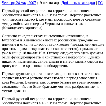
Четверг, 24 мая, 2007
(19 лет назад)
|
Добавить в закладки
|
EC
Первый русский некрополь на территории нынешнего
Узбекистана появился в 1865 г. на холме Шортепе (восточнее
жил. массива Карасу), где 9 мая произошло первое сражение
между войсками генерала Черняева и ташкентцами
(Кокандского гарнизона).
Согласно свидетельствам письменных источников, в
Бухарском и Хивинском ханствах российские граждане —
пленные и откупившиеся от своих хозяев (правда, не имевшие
при этом права возвращаться в свое отечество), проживали
уже в конце 18 начале 19 в. Отсюда следует, что здесь должны
были функционировать и христианские некрополи. Однако
никаких письменных свидетельств и материальных следов их
присутствия в крае пока не обнаружено.
Первые крупные христианские захоронения в казахстанско-
среднеазиатском регионе появляются в период завоевания
края Россией. Вначале, как обычно бывает во время военных
столкновений, это были братские могилы, разбросанные на
местах сражений.
Первый русский некрополь на территории нынешнего
Узбекистана появился в 1865 г. на холме Шортепе (восточнее