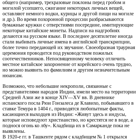
общего (например, трехразовые поклоны перед гробом и
могилой усопшего, сжигание некоторых личных вещей,
оставляют немного водки, курицы и другой пищи на могиле
и др.). Во время похоронной процессии разбрасываются
бумажные кружки с отверстиями посередине, имитирующие
некоторые китайские монеты. Надписи на надгробиях
делаются на русском языке. В последнее десятилетие иногда
стали выбивать личные имена в английской транскрипции,
более точно передающей их звучание. Своеобразная траурная
церемония проводится под руководством пожилых
соотечественников. Непосвященному человеку отличить
местное китайское захоронение от корейского очень трудно,
но можно выявить по фамилиям и другим незначительным
нюансам.
Возможно, что небольшие некрополи, связанные с
представителями народов Индии, имели место на территории
Средней Азии же в конце XIV—XV вв. В дневнике
испанского посла Рюи Гонзалеса де Клавихо, побывавшего в
ставке Темура в 1404 г., приводятся любопытные факты,
касающиеся выходцев из Индии: «Живут здесь и индусы,
которые исповедуют христианство, но крестятся не в воде, а
поднося огонь ко лбу». Кладбища их в Самарканде пока не
выявлены.
В 1920-е гг. в Ташкенте рядом с кладбищем № 1 открылся