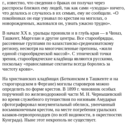
г., известно, что сведения о браках он получал через
расспросы близких ему людей, так как сами «уходцы» ничего,
что делалось и случалось в их семьях, ему не сообщали. «О
покойниках он еще узнавал по крестам на могилах, о
новорожденных, жаловался он, узнать ужасно трудно».
В начале XX в. уральцы проникли и в глубь края — в Чиназ,
Ташкент, Маргелан и другие центры. Все старообрядцы,
рассеянные группами по казахстанско-среднеазиатскому
региону, несмотря на многочисленные препоны, «жили
единой старообрядческой массой». С этнической точки
зрения, старообрядческие кладбища являются русскими,
поскольку «православные сектанты всегда боролись за
чистоту крови».
На христианских кладбищах (Боткинском в Ташкенте и на
старогородском в Фергане) могилы староверов можно
определить по форме крестов. В 1899 г. чиновник особых
поручений по железнодорожной части М. Н. Чернышевский
во время служебного путешествия по низовьям Амударьи
сфотографировал монументальный обелиск, увенчанный
восьмиконечным крестом, на месте погребения уральских
казаков-первопроходцев (по всей видимости, в окрестностях
Кунграда). Ныне этот некрополь не существует.