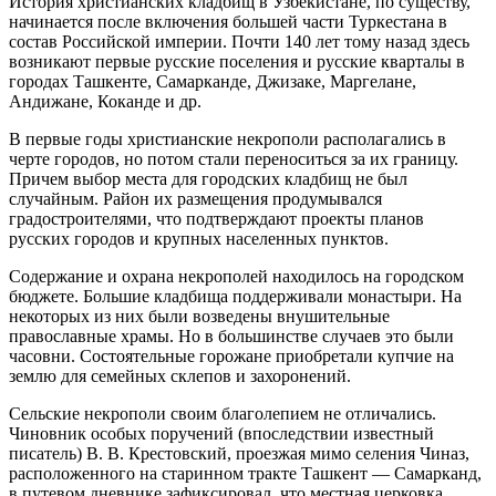
История христианских кладбищ в Узбекистане, по существу,
начинается после включения большей части Туркестана в
состав Российской империи. Почти 140 лет тому назад здесь
возникают первые русские поселения и русские кварталы в
городах Ташкенте, Самарканде, Джизаке, Маргелане,
Андижане, Коканде и др.
В первые годы христианские некрополи располагались в
черте городов, но потом стали переноситься за их границу.
Причем выбор места для городских кладбищ не был
случайным. Район их размещения продумывался
градостроителями, что подтверждают проекты планов
русских городов и крупных населенных пунктов.
Содержание и охрана некрополей находилось на городском
бюджете. Большие кладбища поддерживали монастыри. На
некоторых из них были возведены внушительные
православные храмы. Но в большинстве случаев это были
часовни. Состоятельные горожане приобретали купчие на
землю для семейных склепов и захоронений.
Сельские некрополи своим благолепием не отличались.
Чиновник особых поручений (впоследствии известный
писатель) В. В. Крестовский, проезжая мимо селения Чиназ,
расположенного на старинном тракте Ташкент — Самарканд,
в путевом дневнике зафиксировал, что местная церковка