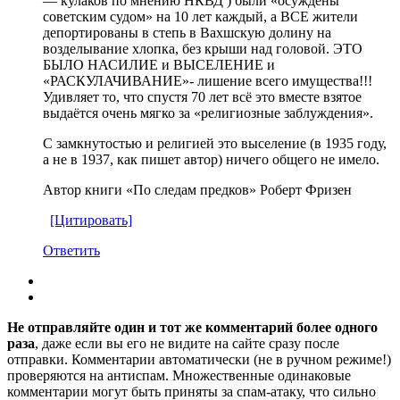
— кулаков по мнению НКВД ) были «осуждены
советским судом» на 10 лет каждый, а ВСЕ жители
депортированы в степь в Вахшскую долину на
возделывание хлопка, без крыши над головой. ЭТО
БЫЛО НАСИЛИЕ и ВЫСЕЛЕНИЕ и
«РАСКУЛАЧИВАНИЕ»- лишение всего имущества!!!
Удивляет то, что спустя 70 лет всё это вместе взятое
выдаётся очень мягко за «религиозные заблуждения».
С замкнутостью и религией это выселение (в 1935 году,
а не в 1937, как пишет автор) ничего общего не имело.
Автор книги «По следам предков» Роберт Фризен
[Цитировать]
Ответить
Не отправляйте один и тот же комментарий более одного
раза
, даже если вы его не видите на сайте сразу после
отправки. Комментарии автоматически (не в ручном режиме!)
проверяются на антиспам. Множественные одинаковые
комментарии могут быть приняты за спам-атаку, что сильно