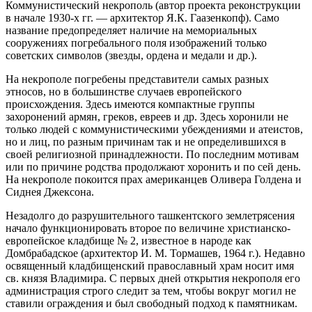
Коммунистический некрополь (автор проекта реконструкции
в начале 1930-х гг. — архитектор Я.К. Гаазенкопф). Само
название предопределяет наличие на мемориальных
сооружениях погребального поля изображений только
советских символов (звезды, ордена и медали и др.).
На некрополе погребены представители самых разных
этносов, но в большинстве случаев европейского
происхождения. Здесь имеются компактные группы
захоронений армян, греков, евреев и др. Здесь хоронили не
только людей с коммунистическими убеждениями и атеистов,
но и лиц, по разным причинам так и не определившихся в
своей религиозной принадлежности. По последним мотивам
или по причине родства продолжают хоронить и по сей день.
На некрополе покоится прах американцев Оливера Голдена и
Сиднея Джексона.
Незадолго до разрушительного ташкентского землетрясения
начало функционировать второе по величине христианско-
европейское кладбище № 2, известное в народе как
Домбрабадское (архитектор И. М. Тормашев, 1964 г.). Недавно
освященный кладбищенский православный храм носит имя
св. князя Владимира. С первых дней открытия некрополя его
администрация строго следит за тем, чтобы вокруг могил не
ставили ограждения и был свободный подход к памятникам.