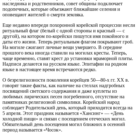
наследника и родственников, совет общины подключает
подопечных, которые объезжают ближайшие селения и
оповещают жителей о смерти земляка.
Еще недавно впереди похоронной корейской процессии несли
ритуальный флаг (белый с одной стороны и красный — с
другой), на котором по-корейски пишутся имя покойного и
даты его жизни. Теперь ритуальным флагом покрывают гроб.
На могиле сжигают личные вещи умершего. В середине
прошлого века иногда ставили на могилах кресты. Теперь,
чаще временно, ставят крест до установки мраморной плиты.
Надписи делаются на русском языке. Эпитафии на родном
языке в настоящее время встречаются редко.
О безрелигиозности поколения корейцев 50—80-х гг. XX в.
говорят такие факты, как наличие на стеллах надгробных
посвящений светского содержания и даже куплеты из
любимых лирических песен погребенного, отсутствие на
памятниках религиозной символики. Корейский народ
соблюдает Родительский день, который приходится всегда на
5 апреля. Этот праздник называется «Хансинг» — «День
холодной пищи» и связан с посещением отеческих могил.
Обязательный день посещения могил ближних в осенний
период называется «Чосок».