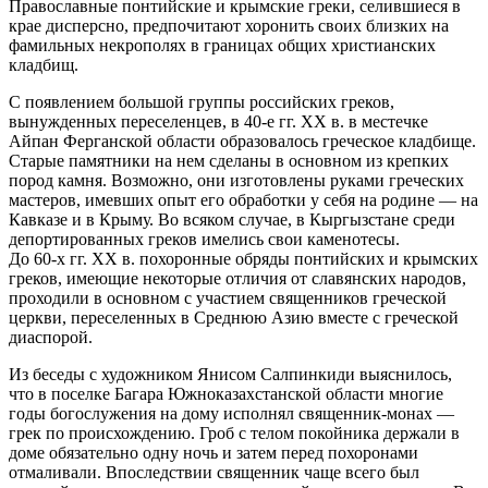
Православные понтийские и крымские греки, селившиеся в
крае дисперсно, предпочитают хоронить своих близких на
фамильных некрополях в границах общих христианских
кладбищ.
С появлением большой группы российских греков,
вынужденных переселенцев, в 40-е гг. XX в. в местечке
Айпан Ферганской области образовалось греческое кладбище.
Старые памятники на нем сделаны в основном из крепких
пород камня. Возможно, они изготовлены руками греческих
мастеров, имевших опыт его обработки у себя на родине — на
Кавказе и в Крыму. Во всяком случае, в Кыргызстане среди
депортированных греков имелись свои каменотесы.
До 60-х гг. XX в. похоронные обряды понтийских и крымских
греков, имеющие некоторые отличия от славянских народов,
проходили в основном с участием священников греческой
церкви, переселенных в Среднюю Азию вместе с греческой
диаспорой.
Из беседы с художником Янисом Салпинкиди выяснилось,
что в поселке Багара Южноказахстанской области многие
годы богослужения на дому исполнял священник-монах —
грек по происхождению. Гроб с телом покойника держали в
доме обязательно одну ночь и затем перед похоронами
отмаливали. Впоследствии священник чаще всего был