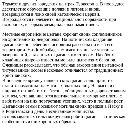
Термезе и других городских центрах Туркестана. В последнее
десятилетие обрусевшие поляки и литовцы вновь
возвращаются в лоно своей католической церкви.
Возрождаются и элементы национальной обрядности при
похоронах, в формах мемориальных памятников.
Местные европейские цыгане хоронят своих соплеменников
на христианских некрополях. На Боткинском кладбище
цыганские погребения в основном рассеяны по всей его
территории. На Домбрабадском имеются целые массивы
захоронений, связанных с цыганским этносом. На обоих
кладбищах широко известны могилы цыганских баронов.
Очевидцы рассказывают, что обычаи захоронения цыганской
титулованной особы несколько отличаются от традиционных
христианских.
В последнее время у ташкентских цыган стало принято
ставить памятники на могилах знатных лиц. На высоких
широких стилобатах из бетона, облицованных дорогостоящим
камнем, устанавливаются вертикальные мраморные плиты с
выбитыми на них портретами усопших, часто в полный рост.
Цыганские семьи посещают могилы своих предков в Пасху и
в Родительский день. Несчитанное количество
использованных гильз вокруг надгробий цыган — этническая
особенность их похоронных обрядов.