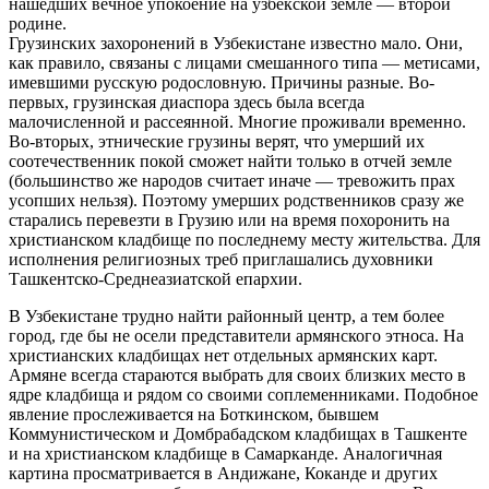
нашедших вечное упокоение на узбекской земле — второй
родине.
Грузинских захоронений в Узбекистане известно мало. Они,
как правило, связаны с лицами смешанного типа — метисами,
имевшими русскую родословную. Причины разные. Во-
первых, грузинская диаспора здесь была всегда
малочисленной и рассеянной. Многие проживали временно.
Во-вторых, этнические грузины верят, что умерший их
соотечественник покой сможет найти только в отчей земле
(большинство же народов считает иначе — тревожить прах
усопших нельзя). Поэтому умерших родственников сразу же
старались перевезти в Грузию или на время похоронить на
христианском кладбище по последнему месту жительства. Для
исполнения религиозных треб приглашались духовники
Ташкентско-Среднеазиатской епархии.
В Узбекистане трудно найти районный центр, а тем более
город, где бы не осели представители армянского этноса. На
христианских кладбищах нет отдельных армянских карт.
Армяне всегда стараются выбрать для своих близких место в
ядре кладбища и рядом со своими соплеменниками. Подобное
явление прослеживается на Боткинском, бывшем
Коммунистическом и Домбрабадском кладбищах в Ташкенте
и на христианском кладбище в Самарканде. Аналогичная
картина просматривается в Андижане, Коканде и других