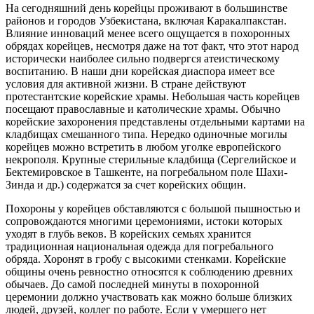
На сегодняшний день корейцы проживают в большинстве
районов и городов Узбекистана, включая Каракалпакстан.
Влияние инноваций менее всего ощущается в похоронных
обрядах корейцев, несмотря даже на тот факт, что этот народ
исторически наиболее сильно подвергся атеистическому
воспитанию. В наши дни корейская диаспора имеет все
условия для активной жизни. В стране действуют
протестантские корейские храмы. Небольшая часть корейцев
посещают православные и католические храмы. Обычно
корейские захоронения представлены отдельными картами на
кладбищах смешанного типа. Нередко одиночные могилы
корейцев можно встретить в любом уголке европейского
некрополя. Крупные стерильные кладбища (Сергелийское и
Бектемировское в Ташкенте, на погребальном поле Шахи-
Зинда и др.) содержатся за счет корейских общин.
Похороны у корейцев обставляются с большой пышностью и
сопровождаются многими церемониями, истоки которых
уходят в глубь веков. В корейских семьях хранится
традиционная национальная одежда для погребального
обряда. Хоронят в гробу с высокими стенками. Корейские
общины очень ревностно относятся к соблюдению древних
обычаев. До самой последней минуты в похоронной
церемонии должно участвовать как можно больше близких
людей, друзей, коллег по работе. Если у умершего нет