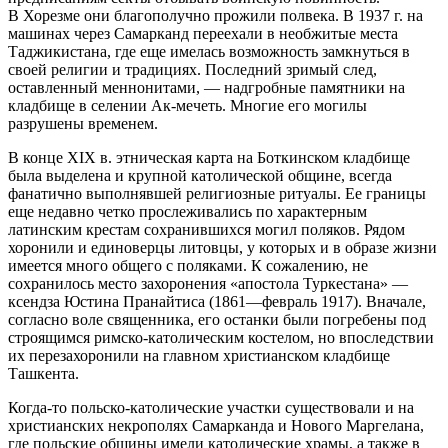
В Хорезме они благополучно прожили полвека. В 1937 г. на
машинах через Самарканд переехали в необжитые места
Таджикистана, где еще имелась возможность замкнуться в
своей религии и традициях. Последний зримый след,
оставленный меннонитами, — надгробные памятники на
кладбище в селении Ак-мечеть. Многие его могилы
разрушены временем.
В конце XIX в. этническая карта на Боткинском кладбище
была выделена и крупной католической общине, всегда
фанатично выполнявшей религиозные ритуалы. Ее границы
еще недавно четко прослеживались по характерным
латинским крестам сохранившихся могил поляков. Рядом
хоронили и единоверцы литовцы, у которых и в образе жизни
имеется много общего с поляками. К сожалению, не
сохранилось место захоронения «апостола Туркестана» —
ксендза Юстина Пранайтиса (1861—февраль 1917). Вначале,
согласно воле священника, его останки были погребены под
строящимся римско-католическим костелом, но впоследствии
их перезахоронили на главном христианском кладбище
Ташкента.
Когда-то польско-католические участки существовали и на
христианских некрополях Самарканда и Нового Маргелана,
где польские общины имели католические храмы, а также в