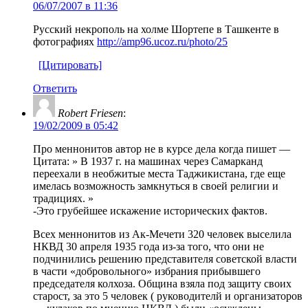
06/07/2007 в 11:36
Русский некрополь на холме Шортепе в Ташкенте в
фотографиях
http://amp96.ucoz.ru/photo/25
[Цитировать]
Ответить
Robert Friesen
:
19/02/2009 в 05:42
Про меннонитов автор не в курсе дела когда пишет —
Цитата: » В 1937 г. на машинах через Самарканд
переехали в необжитые места Таджикистана, где еще
имелась возможность замкнуться в своей религии и
традициях. »
-Это грубейшее искажение исторических фактов.
Всех меннонитов из Ак-Мечети 320 человек выселила
НКВД 30 апреля 1935 года из-за того, что они не
подчинились решению представителя советской власти
в части «добровольного» избрания прибывшего
председателя колхоза. Община взяла под защиту своих
старост, за это 5 человек ( руководителй и организаторов