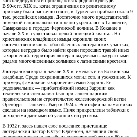
консолидируются и приобщаются к родной культуре.
В 90-х гг. XIX в., когда ограничения по религиозному
признаку были частично сняты, в Туркестан прибыло около 9
тыс. российских немцев. Достаточно много представителей
немецкой национальности прочно укрепилось в Ташкенте,
Самарканде и городах Ферганской долины. В Коканде в
начале XX в. существовал целый немецкий квартал. На
христианских кладбищах немцы хоронили своих
соотечественников на обособленных лютеранских участках,
которые нетрудно было найти среди поросших травой иных
захоронений: территория лютеран выделялась аккуратными
рядами многочисленных холмиков с латинскими крестами.
Лютеранская карта в начале XX в. имелась и на Боткинском
кладбище. Среди сохранившихся могил есть и ухоженные. К
примеру, фамильное захоронение семьи Зарринг. Ее
родоначальник — прибалтийский немец Зарринг как
технический специалист был приглашен царским
правительством на строительство железнодорожной ветки
Оренбург—Ташкент. Умер в 1924 г. Эпитафии на памятниках
сделаны на немецком языке. Ниже прикреплены таблички с
исходными данными об усопших на русском.
В 1932 г. здесь нашел свое последнее пристанище
лютеранский пастор Юстус Юргенсен, начавший свою
проповедническую службу на туркестанской земле в 80-е гг.