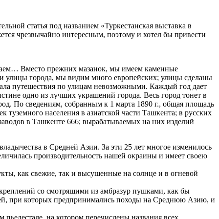
ельной статья под названием «Туркестанская выставка в
ажется чрезвычайно интересным, поэтому и хотел бы привести
знаваем… Вместо прежних мазанок, мы имеем каменные
ы и улицы города, мы видим много европейских; улицы сделаны
елала путешествия по улицам невозможными. Каждый год дает
тине одно из лучших украшений города. Весь город тонет в
д. По сведениям, собранным к 1 марта 1890 г., общая площадь
век туземного населения в азиатской части Ташкента; в русских
и заводов в Ташкенте 666; вырабатываемых на них изделий
владычества в Средней Азии. За эти 25 лет многое изменилось
величилась производительность нашей окраины и имеет своею
ты, как свежие, так и высушенные на солнце и в огневой
укреплений со смотрящими из амбразур пушками, как бы
рей, при которых предпринимались походы на Среднюю Азию, и
 пьедестале, на котором перечислены названия всех