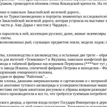
ушком, громоздится обломок стены Кокандской крепости. На это
ики и павильон Закаспийской железной дороги..
в по Туркестановедению и портреты знаменитых исследователе
м Закаспийской железной дороги, которая устроила на выставке
 части р. Аму-Дарьи с мостом у Чарджуя…
параллель к ней, коллекции русских; далее, живые экземпляры
 охоты.
 всевозможных рыб, служащих предметом ловли, модели лодок;
, хлопководства и шелководства; а остальные две трети – обр
ени для жителей «Тезиковки»? и Якушева, павильон конфетной ф
вода и табачной фабрики наследников Первушина (****вот тут
о завода Ильина, спичечной фабрики Петрова и виноделия – Фи
 корзинами очищенного волокна.
рудия от фирмы “Работник”…
ми хлопка, джинами американскими и сартовскими и с витрин
и анатомии тутового шелкопряда и усовершенствованные машин
стами пестрым азиатским рисунком и убраны ковром разноцвет
тного производителя и все то, что требуется туземным потребите
ого дворца, а против входа потрет Государя Императора в дерев
. Впечатление от этой рамки поражающее. Удивляешься художест