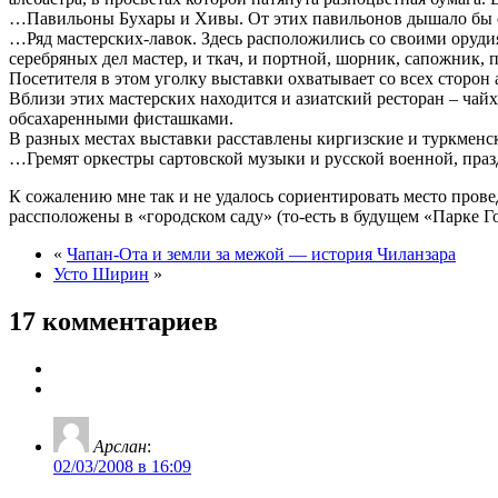
…Павильоны Бухары и Хивы. От этих павильонов дышало бы со
…Ряд мастерских-лавок. Здесь расположились со своими оруди
серебряных дел мастер, и ткач, и портной, шорник, сапожник,
Посетителя в этом уголку выставки охватывает со всех сторо
Вблизи этих мастерских находится и азиатский ресторан – чайх
обсахаренными фисташками.
В разных местах выставки расставлены киргизские и туркменс
…Гремят оркестры сартовской музыки и русской военной, пра
К сожалению мне так и не удалось сориентировать место пров
рассположены в «городском саду» (то-есть в будущем «Парке Г
«
Чапан-Ота и земли за межой — история Чиланзара
Усто Ширин
»
17 комментариев
Арслан
:
02/03/2008 в 16:09