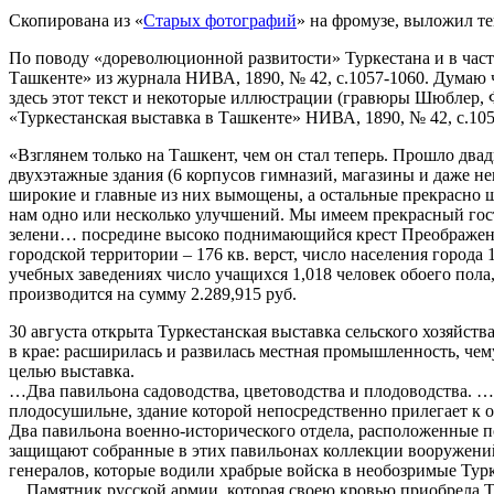
Скопирована из «
Старых фотографий
» на фромузе, выложил т
По поводу «дореволюционной развитости» Туркестана и в част
Ташкенте» из журнала НИВА, 1890, № 42, с.1057-1060. Думаю ч
здесь этот текст и некоторые иллюстрации (гравюры Шюблер, 
«Туркестанская выставка в Ташкенте» НИВА, 1890, № 42, с.10
«Взглянем только на Ташкент, чем он стал теперь. Прошло два
двухэтажные здания (6 корпусов гимназий, магазины и даже н
широкие и главные из них вымощены, а остальные прекрасно ш
нам одно или несколько улучшений. Мы имеем прекрасный гост
зелени… посредине высоко поднимающийся крест Преображенског
городской территории – 176 кв. верст, число населения города 
учебных заведениях число учащихся 1,018 человек обоего пола,
производится на сумму 2.289,915 руб.
30 августа открыта Туркестанская выставка сельского хозяйст
в крае: расширилась и развилась местная промышленность, чем
целью выставка.
…Два павильона садоводства, цветоводства и плодоводства. …
плодосушильне, здание которой непосредственно прилегает к о
Два павильона военно-исторического отдела, расположенные п
защищают собранные в этих павильонах коллекции вооружений
генералов, которые водили храбрые войска в необозримые Турк
…Памятник русской армии, которая своею кровью приобрела Ту