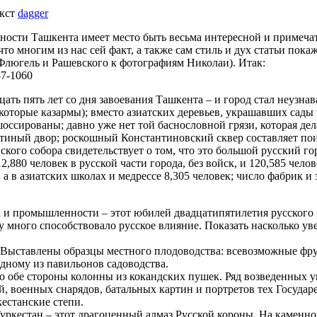
екст
dagger
ности Ташкента имеет место быть весьма интересной и примечат
то многим из нас сей факт, а также сам стиль и дух статьи пок
Флюгель и Рашевского к фотографиям Николаи). Итак:
57-1060
дцать пять лет со дня завоевания Ташкента – и город стал неу
екоторые казармы); вместо азиатских деревьев, украшавших сад
оссированы; давно уже нет той баснословной грязи, которая д
иный двор; роскошный Константиновский сквер составляет поис
о собора свидетельствует о том, что это большой русский горо
12,880 человек в русской части города, без войск, и 120,585 чело
 а в азиатских школах и медрессе 8,305 человек; число фабрик 
ва и промышленности – этот юбилей двадцатипятилетия русского 
у много способствовало русское влияние. Показать насколько у
Выставлены образцы местного плодоводства: всевозможные фрук
дному из павильонов садоводства.
о обе стороны колонны из кокандских пушек. Ряд возведенных 
, военных снарядов, батальных картин и портретов тех Госуда
естанские степи.
ркестан – этот драгоценный алмаз Русской короны. На каменном