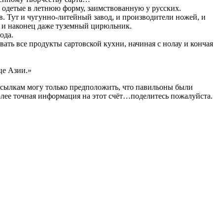
одетые в летнюю форму, заимствованную у русских.
. Тут и чугунно-литейный завод, и производители ножей, и
ов и наконец даже туземный цирюльник.
ода.
вать все продукты сартовской кухни, начиная с нолау и кончая
це Азии.»
ссылкам могу только предположить, что павильоны были
более точная информация на этот счёт…поделитесь пожалуйста.