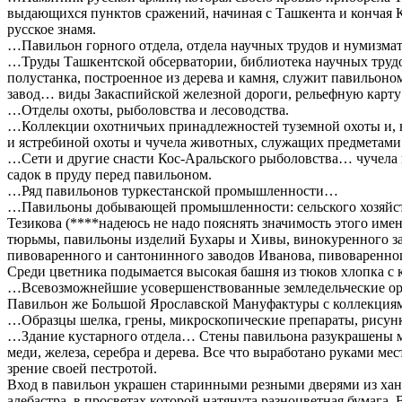
выдающихся пунктов сражений, начиная с Ташкента и кончая К
русское знамя.
…Павильон горного отдела, отдела научных трудов и нумизмат
…Труды Ташкентской обсерватории, библиотека научных трудо
полустанка, построенное из дерева и камня, служит павильоно
завод… виды Закаспийской железной дороги, рельефную карту
…Отделы охоты, рыболовства и лесоводства.
…Коллекции охотничьих принадлежностей туземной охоты и, в 
и ястребиной охоты и чучела животных, служащих предметами
…Сети и другие снасти Кос-Аральского рыболовства… чучела
садок в пруду перед павильоном.
…Ряд павильонов туркестанской промышленности…
…Павильоны добывающей промышленности: сельского хозяйства
Тезикова (****надеюсь не надо пояснять значимость этого им
тюрьмы, павильоны изделий Бухары и Хивы, винокуренного за
пивоваренного и сантонинного заводов Иванова, пивоваренног
Среди цветника подымается высокая башня из тюков хлопка с
…Всевозможнейшие усовершенствованные земледельческие о
Павильон же Большой Ярославской Мануфактуры с коллекция
…Образцы шелка, грены, микроскопические препараты, рисунк
…Здание кустарного отдела… Стены павильона разукрашены ме
меди, железа, серебра и дерева. Все что выработано руками мес
зрение своей пестротой.
Вход в павильон украшен старинными резными дверями из ханск
алебастра, в просветах которой натянута разноцветная бумага