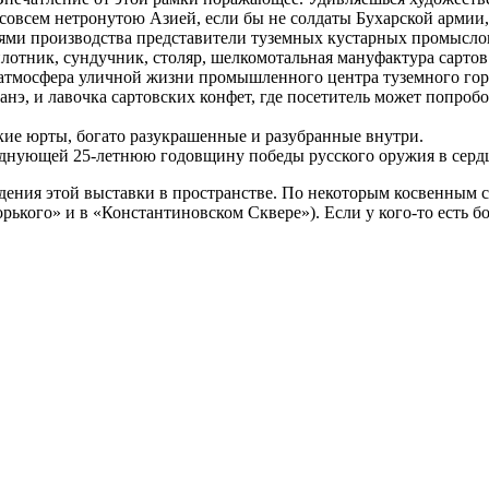
всем нетронутою Азией, если бы не солдаты Бухарской армии, 
ями производства представители туземных кустарных промыслов
 плотник, сундучник, столяр, шелкомотальная мануфактура сарт
н атмосфера уличной жизни промышленного центра туземного гор
анэ, и лавочка сартовских конфет, где посетитель может попробо
кие юрты, богато разукрашенные и разубранные внутри.
зднующей 25-летнюю годовщину победы русского оружия в серд
едения этой выставки в пространстве. По некоторым косвенным 
орького» и в «Константиновском Сквере»). Если у кого-то есть 