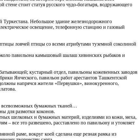
й стене стоит статуя русского чудо-богатыря, водружающего
й Туркестана. Небольшое здание железнодорожного
 электрическое освещение, телефонную станцию и газовый
 птицы ловчей птицы со всеми атрибутами туземной соколиной
 около павильона камышовый шалаш хивинских рыбаков и
абатывающей; кустарный отдел, павильоны кожевенных заводов
абрики Янческого, павильон работ арестантов Ташкентской
 должны напрячся жители «Первушки», винокуренного,
латова.
ой всевозможных бумажных тканей…
ы для размотки коконов.
ных шелковых и бумажных материй, изделиями из кожи, меха,
лям – все это развешено, расставлено по павильону и утомляет
янной раме, вокруг коей сделана еще резная рамка из
венному творчеству сарта…