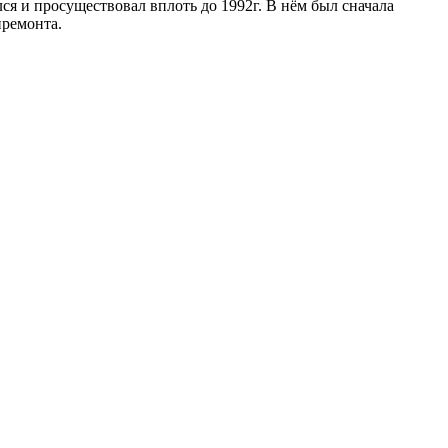
я и просуществовал вплоть до 1992г. В нём был сначала
премонта.