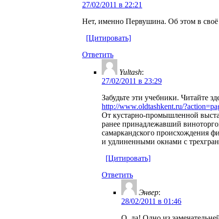
27/02/2011 в 22:21
Нет, именно Первушина. Об этом в своё
[Цитировать]
Ответить
Yultash
:
27/02/2011 в 23:29
Забудьте эти учебники. Читайте з
http://www.oldtashkent.ru/?action=
От кустарно-промышленной выставк
ранее принадлежавший виноторгов
самаркандского происхождения фи
и удлиненными окнами с трехгра
[Цитировать]
Ответить
Энвер
:
28/02/2011 в 01:46
О, да! Одно из замечательн