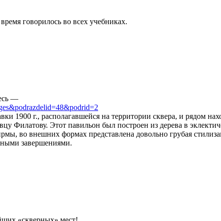
 время говорилось во всех учебниках.
десь —
pages&podrazdelid=48&podrid=2
и 1900 г., располагавшейся на территории сквера, и рядом нах
цу Филатову. Этот павильон был построен из дерева в эклекти
рмы, во внешних формах представлена довольно грубая стилиза
нными завершениями.
ейших «скверных» мест!