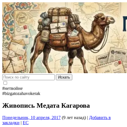
Искать
#нетвойне
#bizgatozahavokerak
Живопись Медата Кагарова
Понедельник, 10 апреля, 2017
(9 лет назад)
|
Добавить в
закладки
|
EC