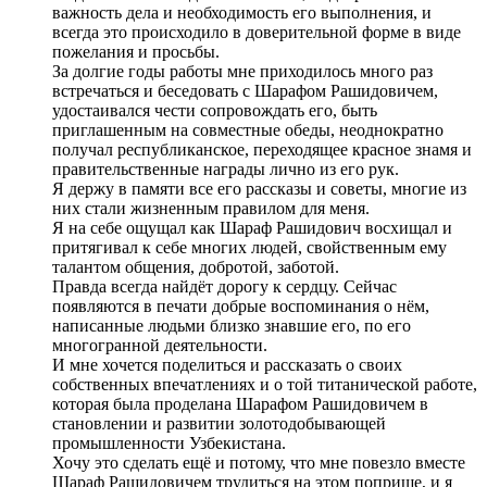
важность дела и необходимость его выполнения, и
всегда это происходило в доверительной форме в виде
пожелания и просьбы.
За долгие годы работы мне приходилось много раз
встречаться и беседовать с Шарафом Рашидовичем,
удостаивался чести сопровождать его, быть
приглашенным на совместные обеды, неоднократно
получал республиканское, переходящее красное знамя и
правительственные награды лично из его рук.
Я держу в памяти все его рассказы и советы, многие из
них стали жизненным правилом для меня.
Я на себе ощущал как Шараф Рашидович восхищал и
притягивал к себе многих людей, свойственным ему
талантом общения, добротой, заботой.
Правда всегда найдёт дорогу к сердцу. Сейчас
появляются в печати добрые воспоминания о нём,
написанные людьми близко знавшие его, по его
многогранной деятельности.
И мне хочется поделиться и рассказать о своих
собственных впечатлениях и о той титанической работе,
которая была проделана Шарафом Рашидовичем в
становлении и развитии золотодобывающей
промышленности Узбекистана.
Хочу это сделать ещё и потому, что мне повезло вместе
Шараф Рашидовичем трудиться на этом поприще, и я