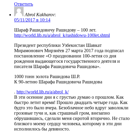
Ответить
Abrol Kakharov
:
05/11/2017 в 10:14
Шараф Рашидовичу Рашидову – 100 лет.
http://world.lib.ru/a/abrol_k/rashidowu-100let.shtml
Президент республики Узбекистан Шавкат
Мирамонович Мирзиёев 27 марта 2017 года подписал
постановление «О праздновании 100-летия со дня
рождения выдающегося государственного деятеля и
писателя Шарафа Рашидовича Рашидова».
1000 тонн золота Рашидова Ш.Р.
К 90-летию Шарафа Рашидовича Рашидова
.
http://world.lib.ru/a/abrol_k/
В эти осенние дни я с грустью думаю о прошлом. Как
быстро летит время! Прошло двадцать четыре года. Как
будто это было вчера. Безоблачное небо вдруг заволокли
грозовые тучи и, как страшный гром, внезапно
обрушившись, сделали меня сиротой вторично. Не стало
близкого моему сердцу человека, которому в эти дни
исполнилось бы девяносто.