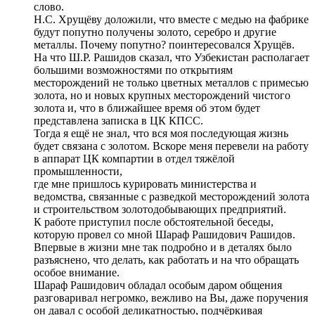
слово.
Н.С. Хрущёву доложили, что вместе с медью на фабрике
будут попутно получены золото, серебро и другие
металлы. Почему попутно? поинтересовался Хрущёв.
На что Ш.Р. Рашидов сказал, что Узбекистан располагает
большими возможностями по открытиям
месторождений не только цветных металлов с примесью
золота, но и новых крупных месторождений чистого
золота и, что в ближайшее время об этом будет
представлена записка в ЦК КПСС.
Тогда я ещё не знал, что вся моя последующая жизнь
будет связана с золотом. Вскоре меня перевели на работу
в аппарат ЦК компартии в отдел тяжёлой
промышленности,
где мне пришлось курировать министерства и
ведомства, связанные с разведкой месторождений золота
и строительством золотодобывающих предприятий.
К работе приступил после обстоятельной беседы,
которую провел со мной Шараф Рашидович Рашидов.
Впервые в жизни мне так подробно и в деталях было
разъяснено, что делать, как работать и на что обращать
особое внимание.
Шараф Рашидович обладал особым даром общения
разговаривал негромко, вежливо на Вы, даже поручения
он давал с особой деликатностью, подчёркивая