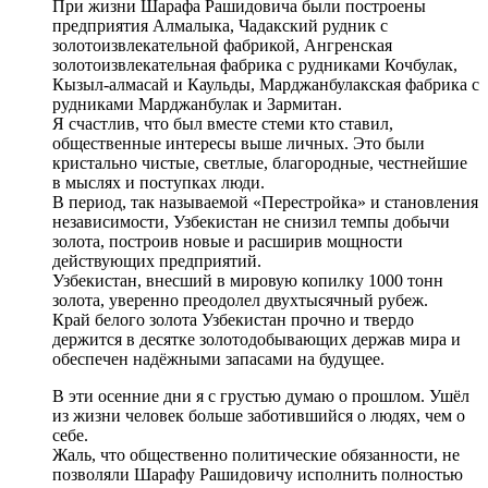
При жизни Шарафа Рашидовича были построены
предприятия Алмалыка, Чадакский рудник с
золотоизвлекательной фабрикой, Ангренская
золотоизвлекательная фабрика с рудниками Кочбулак,
Кызыл-алмасай и Каульды, Марджанбулакская фабрика с
рудниками Марджанбулак и Зармитан.
Я счастлив, что был вместе стеми кто ставил,
общественные интересы выше личных. Это были
кристально чистые, светлые, благородные, честнейшие
в мыслях и поступках люди.
В период, так называемой «Перестройка» и становления
независимости, Узбекистан не снизил темпы добычи
золота, построив новые и расширив мощности
действующих предприятий.
Узбекистан, внесший в мировую копилку 1000 тонн
золота, уверенно преодолел двухтысячный рубеж.
Край белого золота Узбекистан прочно и твердо
держится в десятке золотодобывающих держав мира и
обеспечен надёжными запасами на будущее.
В эти осенние дни я с грустью думаю о прошлом. Ушёл
из жизни человек больше заботившийся о людях, чем о
себе.
Жаль, что общественно политические обязанности, не
позволяли Шарафу Рашидовичу исполнить полностью