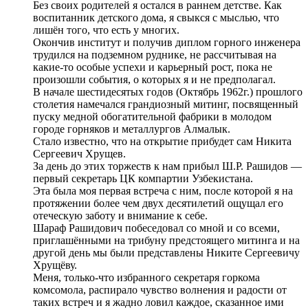
Без своих родителей я остался в раннем детстве. Как
воспитанник детского дома, я свыкся с мыслью, что
лишён того, что есть у многих.
Окончив институт и получив диплом горного инженера
трудился на подземном руднике, не рассчитывая на
какие-то особые успехи и карьерный рост, пока не
произошли события, о которых я и не предполагал.
В начале шестидесятых годов (Октябрь 1962г.) прошлого
столетия намечался грандиозный митинг, посвященный
пуску медной обогатительной фабрики в молодом
городе горняков и металлургов Алмалык.
Стало известно, что на открытие прибудет сам Никита
Сергеевич Хрущев.
За день до этих торжеств к нам прибыл Ш.Р. Рашидов —
первый секретарь ЦК компартии Узбекистана.
Эта была моя первая встреча с ним, после которой я на
протяжении более чем двух десятилетий ощущал его
отеческую заботу и внимание к себе.
Шараф Рашидович побеседовал со мной и со всеми,
приглашёнными на трибуну предстоящего митинга и на
другой день мы были представлены Никите Сергеевичу
Хрущёву.
Меня, только-что избранного секретаря горкома
комсомола, распирало чувство волнения и радости от
таких встреч и я жадно ловил каждое, сказанное ими