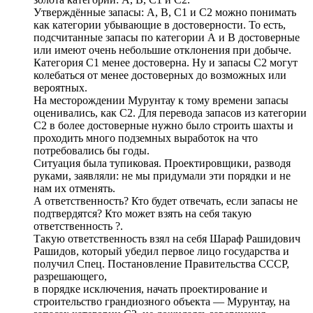
Утверждённые запасы: А, В, С1 и С2 можно понимать
как категории убывающие в достоверности. То есть,
подсчитанные запасы по категории А и В достоверные
или имеют очень небольшие отклонения при добыче.
Категория С1 менее достоверна. Ну и запасы С2 могут
колебаться от менее достоверных до возможных или
вероятных.
На месторождении Мурунтау к тому времени запасы
оценивались, как С2. Для перевода запасов из категории
С2 в более достоверные нужно было строить шахты и
проходить много подземных выработок на что
потребовались бы годы.
Ситуация была тупиковая. Проектировщики, разводя
руками, заявляли: не мы придумали эти порядки и не
нам их отменять.
А ответственность? Кто будет отвечать, если запасы не
подтвердятся? Кто может взять на себя такую
ответственность ?.
Такую ответственность взял на себя Шараф Рашидович
Рашидов, который убедил первое лицо государства и
получил Спец. Постановление Правительства СССР,
разрешающего,
в порядке исключения, начать проектирование и
строительство грандиозного объекта — Мурунтау, на