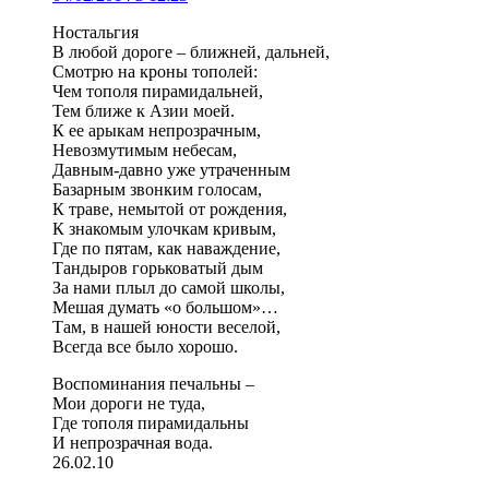
Ностальгия
В любой дороге – ближней, дальней,
Смотрю на кроны тополей:
Чем тополя пирамидальней,
Тем ближе к Азии моей.
К ее арыкам непрозрачным,
Невозмутимым небесам,
Давным-давно уже утраченным
Базарным звонким голосам,
К траве, немытой от рождения,
К знакомым улочкам кривым,
Где по пятам, как наваждение,
Тандыров горьковатый дым
За нами плыл до самой школы,
Мешая думать «о большом»…
Там, в нашей юности веселой,
Всегда все было хорошо.
Воспоминания печальны –
Мои дороги не туда,
Где тополя пирамидальны
И непрозрачная вода.
26.02.10