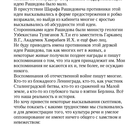
идею Рашидова было мало.
В присутствии Шарафа Рашидовича противники этой
идеи высказывались в форме предостережения и робко
возражали, но выйдя из кабинета многие с яростью
высказывались об абсурдности этой идеи.
Сторонниками идеи Рашидова были министр геологии
Узбекистана Туляганов Х.Т.и его заместитель Гаркавец
В.Г., Академик Хамрабаев И.Х. и ещё фью лиц.
Не буду приводить имена противников этой дерзкой
идеи Рашидова, так как многих нет в живых, а
некоторые живые получили позднее награды и пишут
воспоминания о том, что эта идея принадлежит им. Мои
воспоминания не касаются их и, тем более, не осуждаю
никого.
Воспоминания об отечественной войне пишут многие.
Кто-то из блокадного Ленинграда, кто-то, как участник
Сталинградской битвы, кто-то из сражений на Малой
земле, а кто-то из глубокого тыла о взятии Берлина. Всё
это наша реальность и история.
Но хочу привести некоторые высказывания скептиков,
чтобы показать с какими трудностями мы сталкивались
и для демонстрации того, что культура речи и умелое
оппонирование не имеют ничего общего с хамством и
невежеством:
.