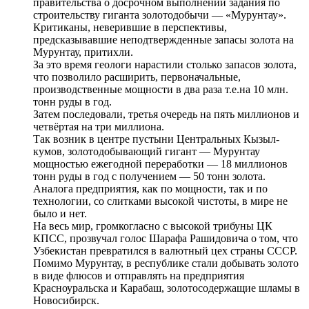
правительства о досрочном выполнении задания по
строительству гиганта золотодобычи — «Мурунтау».
Критиканы, неверившие в перспективы,
предсказывавшие неподтвержденные запасы золота на
Мурунтау, притихли.
За это время геологи нарастили столько запасов золота,
что позволило расширить, первоначальные,
производственные мощности в два раза т.е.на 10 млн.
тонн руды в год.
Затем последовали, третья очередь на пять миллионов и
четвёртая на три миллиона.
Так возник в центре пустыни Центральных Кызыл-
кумов, золотодобывающий гигант — Мурунтау
мощностью ежегодной переработки — 18 миллионов
тонн руды в год с получением — 50 тонн золота.
Аналога предприятия, как по мощности, так и по
технологии, со слитками высокой чистоты, в мире не
было и нет.
На весь мир, громкогласно с высокой трибуны ЦК
КПСС, прозвучал голос Шарафа Рашидовича о том, что
Узбекистан превратился в валютный цех страны СССР.
Помимо Мурунтау, в республике стали добывать золото
в виде флюсов и отправлять на предприятия
Красноуральска и Карабаш, золотосодержащие шламы в
Новосибирск.