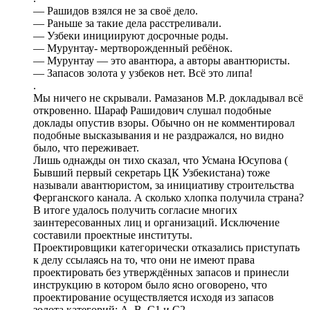
— Рашидов взялся не за своё дело.
— Раньше за такие дела расстреливали.
— Узбеки инициируют досрочные роды.
— Мурунтау- мертворожденный ребёнок.
— Мурунтау — это авантюра, а авторы авантюристы.
— Запасов золота у узбеков нет. Всё это липа!
.
Мы ничего не скрывали. Рамазанов М.Р. докладывал всё
откровенно. Шараф Рашидович слушал подобные
доклады опустив взоры. Обычно он не комментировал
подобные высказывания и не раздражался, но видно
было, что переживает.
Лишь однажды он тихо сказал, что Усмана Юсупова (
Бывший первый секретарь ЦК Узбекистана) тоже
называли авантюристом, за инициативу строительства
Ферганского канала. А сколько хлопка получила страна?
В итоге удалось получить согласие многих
заинтересованных лиц и организаций. Исключение
составили проектные институты.
Проектировщики категорически отказались приступать
к делу ссылаясь на то, что они не имеют права
проектировать без утверждённых запасов и принесли
инструкцию в котором было ясно оговорено, что
проектирование осуществляется исходя из запасов
золота категорий: А, В, С1 и С2.