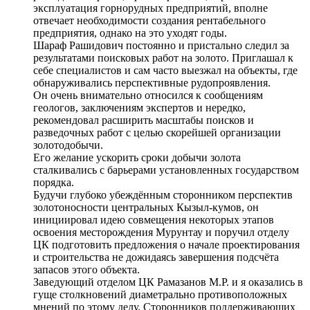
эксплуатация горнорудных предприятий, вполне
отвечает необходимости создания рентабельного
предприятия, однако на это уходят годы.
Шараф Рашидович постоянно и пристально следил за
результатами поисковых работ на золото. Приглашал к
себе специалистов и сам часто выезжал на объекты, где
обнаруживались перспективные рудопроявления.
Он очень внимательно относился к сообщениям
геологов, заключениям экспертов и нередко,
рекомендовал расширить масштабы поисков и
разведочных работ с целью скорейшей организации
золотодобычи.
Его желание ускорить сроки добычи золота
сталкивались с барьерами установленных государством
порядка.
Будучи глубоко убеждённым сторонником перспектив
золотоносности центральных Кызыл-кумов, он
инициировал идею совмещения некоторых этапов
освоения месторождения Мурунтау и поручил отделу
ЦК подготовить предложения о начале проектирования
и строительства не дожидаясь завершения подсчёта
запасов этого объекта.
Заведующий отделом ЦК Рамазанов М.Р. и я оказались в
гуще столкновений диаметрально противоположных
мнений по этому делу. Сторонников поддерживающих