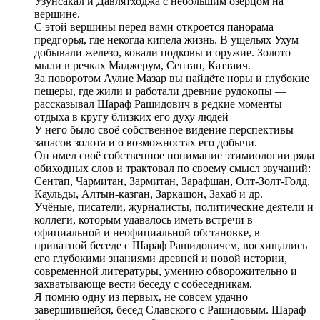
Узунсакал и Давлятходжа с небольшим озерцом на
вершине.
С этой вершины перед вами откроется панорама
предгорья, где некогда кипела жизнь. В ущельях Ухум
добывали железо, ковали подковы и оружие. Золото
мыли в речках Маджерум, Сентап, Каттаич.
За поворотом Аулие Мазар вы найдёте норы и глубокие
пещеры, где жили и работали древние рудокопы —
рассказывал Шараф Рашидович в редкие моменты
отдыха в кругу близких его духу людей
У него было своё собственное видение перспективы
запасов золота и о возможностях его добычи.
Он имел своё собственное понимание этимиологии ряда
обиходных слов и трактовал по своему смысл звучаний:
Сентап, Чармитан, Зармитан, Зарафшан, Олт-Золт-Голд,
Каульды, Алтын-казган, Заркашон, Захаб и др.
Учёные, писатели, журналисты, политические деятели и
коллеги, которым удавалось иметь встречи в
официальной и неофициальной обстановке, в
приватной беседе с Шараф Рашидовичем, восхищались
его глубокими знаниями древней и новой истории,
современной литературы, умению обворожительно и
захватывающе вести беседу с собеседникам.
Я помню одну из первых, не совсем удачно
завершившейся, бесед Славского с Рашидовым. Шараф