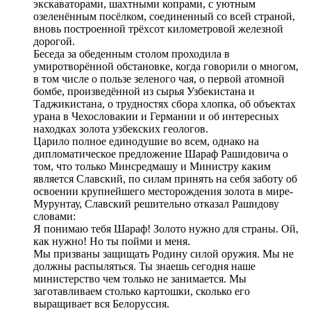
экскаваторами, шахтными копрами, с уютным
озеленённым посёлком, соединенный со всей страной,
вновь построенной трёхсот километровой железной
дорогой.
Беседа за обеденным столом проходила в
умиротворённой обстановке, когда говорили о многом,
в том числе о пользе зеленого чая, о первой атомной
бомбе, произведённой из сырья Узбекистана и
Таджикистана, о трудностях сбора хлопка, об объектах
урана в Чехословакии и Германии и об интересных
находках золота узбекских геологов.
Царило полное единодушие во всем, однако на
дипломатическое предложение Шараф Рашидовича о
том, что только Минсредмашу и Министру каким
является Славский, по силам принять на себя заботу об
освоении крупнейшего месторождения золота в мире-
Мурунтау, Славский решительно отказал Рашидову
словами:
Я понимаю тебя Шараф! Золото нужно для страны. Ой,
как нужно! Но ты пойми и меня.
Мы призваны защищать Родину силой оружия. Мы не
должны распыляться. Ты знаешь сегодня наше
министерство чем только не занимается. Мы
заготавливаем столько картошки, сколько его
выращивает вся Белоруссия.