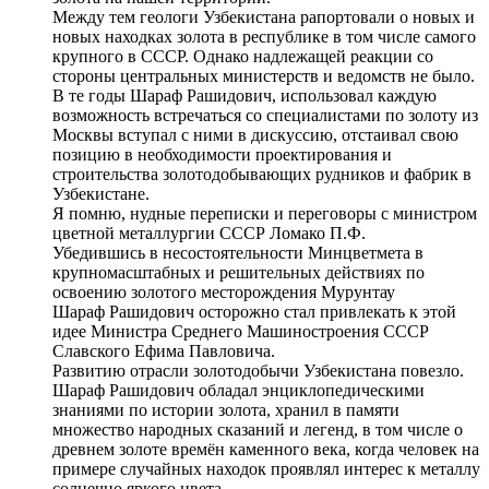
Между тем геологи Узбекистана рапортовали о новых и
новых находках золота в республике в том числе самого
крупного в СССР. Однако надлежащей реакции со
стороны центральных министерств и ведомств не было.
В те годы Шараф Рашидович, использовал каждую
возможность встречаться со специалистами по золоту из
Москвы вступал с ними в дискуссию, отстаивал свою
позицию в необходимости проектирования и
строительства золотодобывающих рудников и фабрик в
Узбекистане.
Я помню, нудные переписки и переговоры с министром
цветной металлургии СССР Ломако П.Ф.
Убедившись в несостоятельности Минцветмета в
крупномасштабных и решительных действиях по
освоению золотого месторождения Мурунтау
Шараф Рашидович осторожно стал привлекать к этой
идее Министра Среднего Машиностроения СССР
Славского Ефима Павловича.
Развитию отрасли золотодобычи Узбекистана повезло.
Шараф Рашидович обладал энциклопедическими
знаниями по истории золота, хранил в памяти
множество народных сказаний и легенд, в том числе о
древнем золоте времён каменного века, когда человек на
примере случайных находок проявлял интерес к металлу
солнечно яркого цвета.