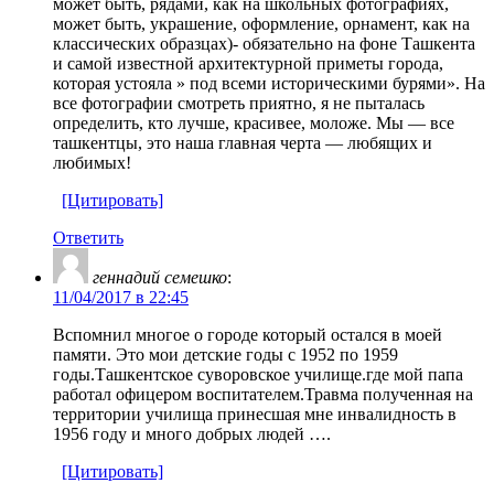
может быть, рядами, как на школьных фотографиях,
может быть, украшение, оформление, орнамент, как на
классических образцах)- обязательно на фоне Ташкента
и самой известной архитектурной приметы города,
которая устояла » под всеми историческими бурями». На
все фотографии смотреть приятно, я не пыталась
определить, кто лучше, красивее, моложе. Мы — все
ташкентцы, это наша главная черта — любящих и
любимых!
[Цитировать]
Ответить
геннадий семешко
:
11/04/2017 в 22:45
Вспомнил многое о городе который остался в моей
памяти. Это мои детские годы с 1952 по 1959
годы.Ташкентское суворовское училище.где мой папа
работал офицером воспитателем.Травма полученная на
территории училища принесшая мне инвалидность в
1956 году и много добрых людей ….
[Цитировать]