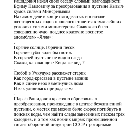
Рашидович начал свою беседу словами благодарности
Ефиму Павловичу за преобразования в пустыне Кызыл-
кумов силами Минсредмаша
На самом деле в конце пятидесятых и в начале
шестидесятых годов прошлого столетия в тяжелейших
условиях силами министерства Славского было
совершенно чудо. позднее красочно воспетое
ансамблем- «Ялла»:
.
Горячее солнце. Горячий песок
Горячие губы воды бы глоток
В горячей пустыне не видно следа
Скажи, караванщик: Когда же вода?
.
Любой в Учкудуке расскажет старик
Как город-красавец в пустыне возник
Как в синее небо взметнулись дома
И как удивилась природа сама.
.
Шараф Рашидович красочно обрисовывал
преобразования, происшедшие в центре безжизненной
пустыни, о местах где можно было скорее погибнуть в
поисках воды, чем найти следы занесенных песком трёх
колодцев, и о том как возник мираж-промышленной
гигант оборонной индустрии СССР с роторными