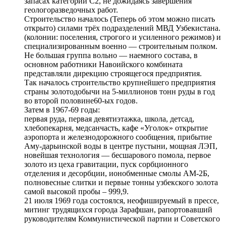
запасах категории С2, не дожидаясь завершения
геологоразведочных работ.
Строительство началось (Теперь об этом можно писать
открыто) силами трёх подразделений МВД Узбекистана.
(колонии: поселения, строгого и усиленного режимов) и
специализированным военно — строительным полком.
Не большая группа вольно — наемного состава, в
основном работники Навоийского комбината
представляли дирекцию строящегося предприятия.
Так началось строительство крупнейшего предприятия
страны золотодобычи на 5-миллионов тонн руды в год
во второй половине60-ых годов.
Затем в 1967-69 годы:
первая руда, первая девятиэтажка, школа, детсад,
хлебопекарня, медсанчасть, кафе «Уголок» открытие
аэропорта и железнодорожного сообщения, прибытие
Аму-дарьинской воды в центре пустыни, мощная ЛЭП,
новейшая технология — бесшарового помола, первое
золото из цеха гравитации, пуск сорбционного
отделения и десорбции, ионобменные смолы АМ-2Б,
полновесные слитки и первые тонны узбекского золота
самой высокой пробы – 999,9.
21 июля 1969 года состоялся, неофишируемый в прессе,
митинг трудящихся города Зарафшан, рапортовавший
руководителям Коммунистической партии и Советского