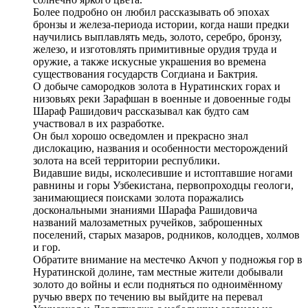
Более подробно он любил рассказывать об эпохах
бронзы и железа-периода истории, когда наши предки
научились выплавлять медь, золото, серебро, бронзу,
железо, и изготовлять примитивные орудия труда и
оружие, а также искусные украшения во времена
существования государств Согдиана и Бактрия.
О добыче самородков золота в Нуратинских горах и
низовьях реки Зарафшан в военные и довоенные годы
Шараф Рашидович рассказывал как будто сам
участвовал в их разработке.
Он был хорошо осведомлен и прекрасно знал
дислокацию, названия и особенности месторождений
золота на всей территории республики.
Видавшие виды, исколесившие и истоптавшие ногами
равнины и горы Узбекистана, первопроходцы геологи,
занимающиеся поисками золота поражались
доскональными знаниями Шарафа Рашидовича
названий малозаметных ручейков, заброшенных
поселений, старых мазаров, родников, колодцев, холмов
и гор.
Обратите внимание на местечко Акчоп у подножья гор в
Нуратинской долине, там местные жители добывали
золото до войны и если подняться по одноимённому
ручью вверх по течению вы выйдите на перевал