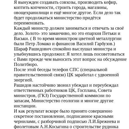
Я вынужден создавать совхозы, производить кефир,
коптить копчености, строить города, магазины,
овощехранилищи и ещё многое другое. Если дело так
будет продолжаться министерство придётся
переименовать.
Каждый министр должен заниматься и отвечать за своё
дело. Золото- это заманчиво, но это епархия Петьки и
Васьки. ( В то время министром цветной металлургии
были Петр Ломако и финансов Василий Гарбузов.)
Шараф Рашидович спокойно выслушал министра и
улыбнувшись продолжил: Я хотел лишь посоветоваться
с Вами прежде чем выносить этот вопрос на обсуждение
Политбюро.
После этой беседы телефон СПС (специальной
правительственной связи) ЦК заработал с удвоенной
энергией.
Рашидов настойчиво звонил убеждал и переубеждал
ответственных работников ЦК, Госплана, Совета
министров, (ГКЗ) Государственной коммисии по
запасам, Министерство геологии и многие другие
инстанции.
И как результат вскоре было принято совершенно
секретное постановление, подписанное красными
чернилами, с разборчивой подписью Л.И.Брежнева и
фиолетовым А.Н.Косыгина о строительстве рудника