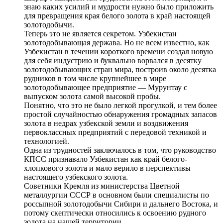
знаю каких усилий и мудрости нужно было приложить
для превращения края белого золота в край настоящей
золотодобычи.
Теперь это не является секретом. Узбекистан
золотодобывающая держава. Но не всем известно, как
Узбекистан в течении короткого времени создал новую
для себя индустрию и буквально ворвался в десятку
золотодобывающих стран мира, построив около десятка
рудников в том числе крупнейшее в мире
золотодобывающее предприятие — Мурунтау с
выпуском золота самой высокой пробы.
Понятно, что это не было легкой прогулкой, и тем более
простой случайностью обнаружения громадных запасов
золота в недрах узбекской земли и воздвижения
первоклассных предприятий с передовой техникой и
технологией.
Одна из трудностей заключалось в том, что руководство
КПСС признавало Узбекистан как край белого-
хлопкового золота и мало верило в перспективы
настоящего узбекского золота.
Советники Кремля из министерства Цветной
металлургии СССР в основном были специалисты по
россыпной золотодобычи Сибири и дальнего Востока, и
потому скептически относились к освоению рудного
золота на нашей территории.