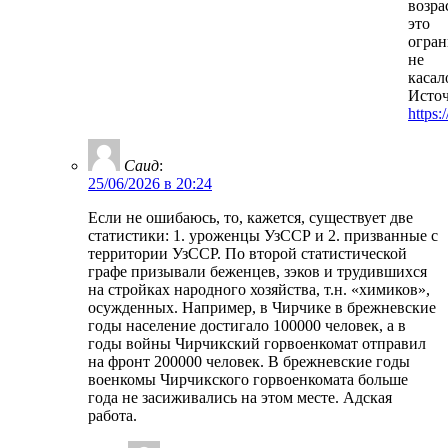
возра
это
огран
не
касал
Источ
https:
Саид
:
25/06/2026 в 20:24
Если не ошибаюсь, то, кажется, существует две
статистики: 1. уроженцы УзССР и 2. призванные с
территории УзССР. По второй статистической
графе призывали беженцев, зэков и трудившихся
на стройках народного хозяйства, т.н. «химиков»,
осужденных. Например, в Чирчике в брежневские
годы население достигало 100000 человек, а в
годы войны Чирчикский горвоенкомат отправил
на фронт 200000 человек. В брежневские годы
военкомы Чирчикского горвоенкомата больше
года не засиживались на этом месте. Адская
работа.