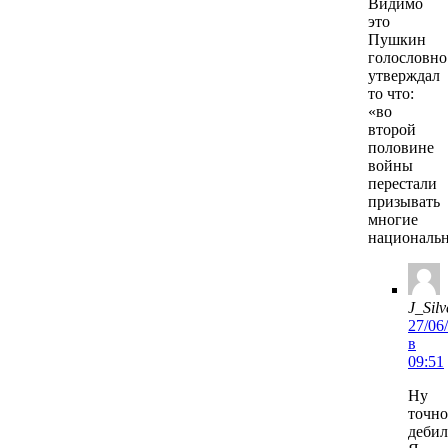
Видимо
это
Пушкин
голословно
утверждал
то что:
«во
второй
половине
войны
перестали
призывать
многие
национальн
J_Silv
27/06
в
09:51
Ну
точно
деби