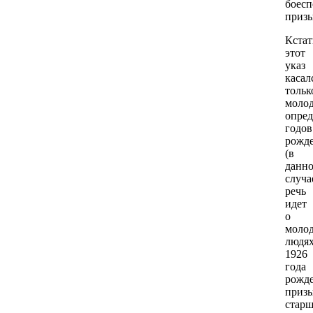
боесп
призы
Кстат
этот
указ
касал
тольк
моло
опре
годов
рожд
(в
данн
случа
речь
идет
о
моло
людя
1926
года
рожде
приз
старш