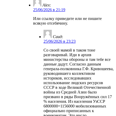
Alex
:
25/06/2026 в 21:19
Или ссылку приведите или не пишите
всякую отсебячину.
Саид
:
25/06/2026 в 23:23
Со своей мамой в таком тоне
разговаривай. Иди в архив
министерства обороны и там тебе все
данные дадут. Согласно данным
генерала-полковника Г.Ф. Кривошеева,
руководившего коллективом
историков, исследовавших
использование людских ресурсов
СССР в ходе Великой Отечественной
войны из Средней Азии было
призвано в ряды Вооружённых сил 17
% населения. Из населения УзССР
6800000=1156000 мобилизованных
официально приписанных к
военкоматам. Это число