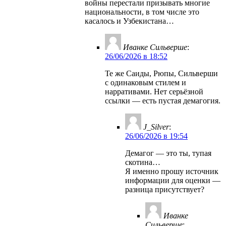
войны перестали призывать многие
национальности, в том числе это
касалось и Узбекистана…
Иванке Сильверше
:
26/06/2026 в 18:52
Те же Саиды, Рюпы, Сильверши
с одинаковым стилем и
нарративами. Нет серьёзной
ссылки — есть пустая демагогия.
J_Silver
:
26/06/2026 в 19:54
Демагог — это ты, тупая
скотина…
Я именно прошу источник
информации для оценки —
разница присутствует?
Иванке
Сильверше
: