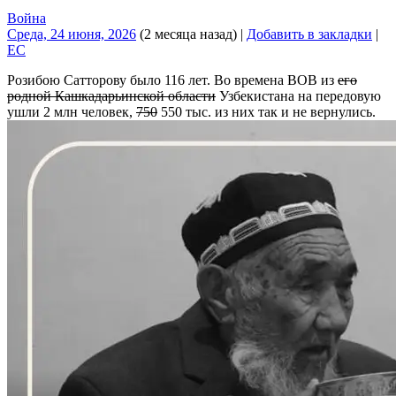
Война
Среда, 24 июня, 2026
(2 месяца назад)
|
Добавить в закладки
|
EC
Розибою Сатторову было 116 лет. Во времена ВОВ из
его
родной Кашкадарьинской области
Узбекистана на передовую
ушли 2 млн человек,
750
550 тыс. из них так и не вернулись.