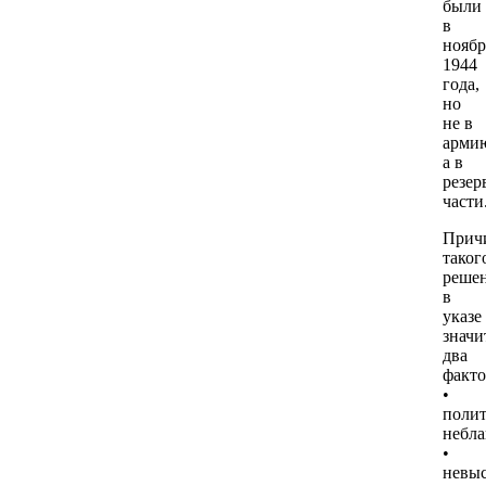
были
в
ноябр
1944
года,
но
не в
арми
а в
резер
части
Прич
таког
реше
в
указе
значи
два
факто
•
полит
небла
•
невыс