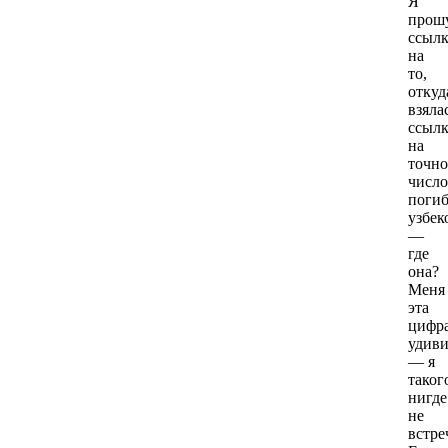
Я
прош
ссыл
на
то,
откуд
взяла
ссылк
на
точно
число
поги
узбек
—
где
она?
Меня
эта
цифр
удиви
— я
таког
нигде
не
встр