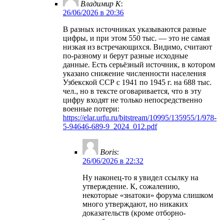
Владимир К
:
26/06/2026 в 20:36
В разных источниках указываются разные
цифры, и при этом 550 тыс. — это не самая
низкая из встречающихся. Видимо, считают
по-разному и берут разные исходные
данные. Есть серьёзный источник, в котором
указано снижение численности населения
Узбекской ССР с 1941 по 1945 г. на 688 тыс.
чел., но в тексте оговаривается, что в эту
цифру входят не только непосредственно
военные потери:
https://elar.urfu.ru/bitstream/10995/135955/1/978-
5-94646-689-9_2024_012.pdf
Boris
:
26/06/2026 в 22:32
Ну наконец-то я увидел ссылку на
утверждение. К, сожалению,
некоторые «знатоки» форума слишком
много утверждают, но никаких
доказательств (кроме отборно-