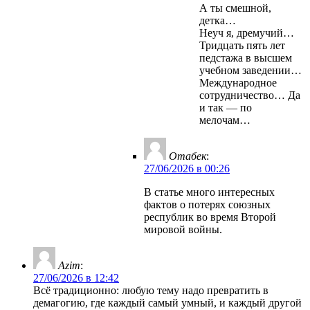
А ты смешной,
детка…
Неуч я, дремучий…
Тридцать пять лет
педстажа в высшем
учебном заведении…
Международное
сотрудничество… Да
и так — по
мелочам…
Отабек
:
27/06/2026 в 00:26
В статье много интересных
фактов о потерях союзных
республик во время Второй
мировой войны.
Azim
:
27/06/2026 в 12:42
Всё традиционно: любую тему надо превратить в
демагогию, где каждый самый умный, и каждый другой