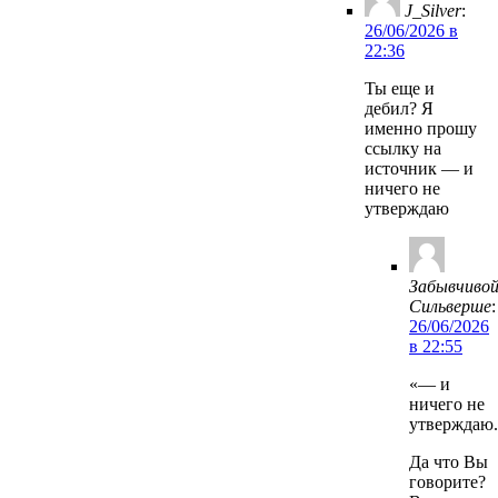
J_Silver
:
26/06/2026 в
22:36
Ты еще и
дебил? Я
именно прошу
ссылку на
источник — и
ничего не
утверждаю
Забывчиво
Сильверше
:
26/06/2026
в 22:55
«— и
ничего не
утверждаю.
Да что Вы
говорите?