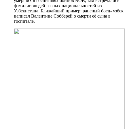
умерших в госпиталях бойцов ВОВ, там встречались
фамилии людей разных национальностей из
Узбекистана. Ближайший пример: раненый боец- узбек
написал Валентине Собберей о смерти её сына в
госпитале.