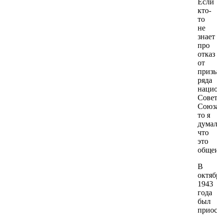
Если
кто-
то
не
знает
про
отказ
от
приз
ряда
нацио
Совет
Союза
то я
думал
что
это
обще
В
октяб
1943
года
был
приос