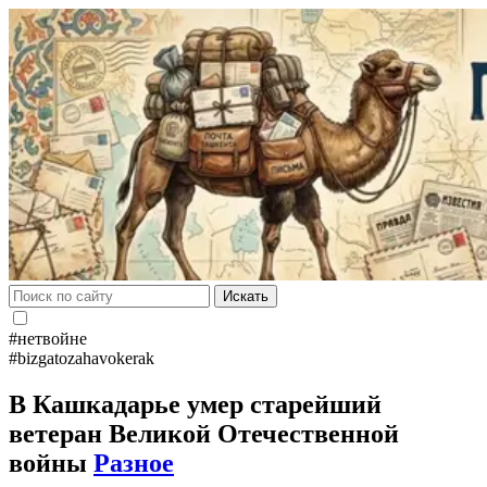
Искать
#нетвойне
#bizgatozahavokerak
В Кашкадарье умер старейший
ветеран Великой Отечественной
войны
Разное