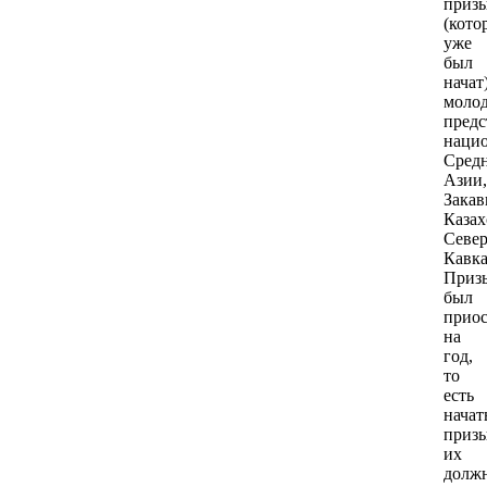
приз
(кото
уже
был
начат
моло
пред
наци
Сред
Азии,
Закав
Казах
Севе
Кавка
Приз
был
приос
на
год,
то
есть
начат
призы
их
долж