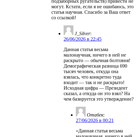
подзаборных ругательств) привести не
могут. Кстати, если я не ошибаюсь, это
статья научная. Спасибо за Ваш ответ
со ссылкой!
J_Silver
:
26/06/2026 в 22:45
Данная статья весьма
малонаучная, ничего в ней не
раскрыто — обычная болтовня!
Демографическая разница 690
тысяч человек, откуда она
взялась, что конкретно туда
входит — так и не раскрыто!
Исходная цифра — Президент
сказал, а откуда он это взял? На
чем базируется это утверждение?
Отабек
:
27/06/2026 в 00:21
«Данная статья весьма
малонаучная, ничего в ней