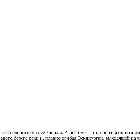
и отведённые из неё каналы. А по теме — становится понятным
равого берега реки и, плавно огибая Эскикурган, выходящей на