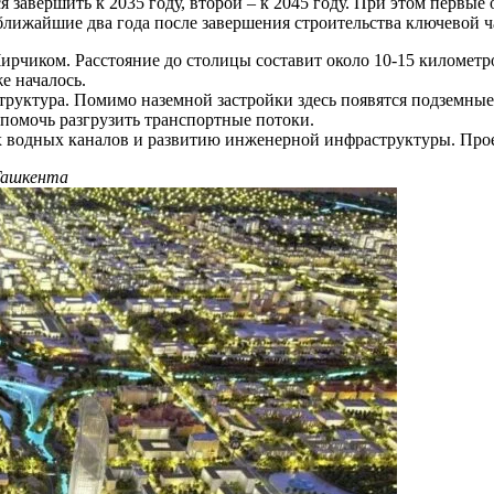
я завершить к 2035 году, второй – к 2045 году. При этом первы
 ближайшие два года после завершения строительства ключевой 
ирчиком. Расстояние до столицы составит около 10-15 километ
е началось.
труктура. Помимо наземной застройки здесь появятся подземные
помочь разгрузить транспортные потоки.
 водных каналов и развитию инженерной инфраструктуры. Проек
Ташкента