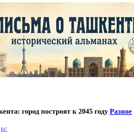
ента: город построят к 2045 году
Разное
|
EC