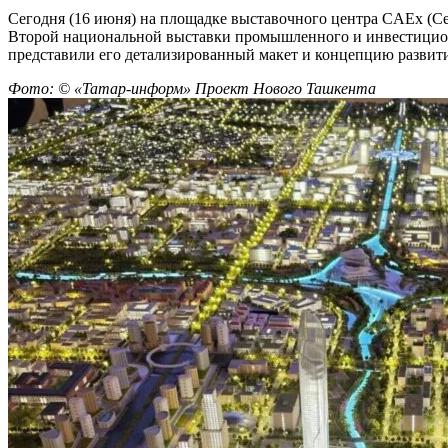
Сегодня (16 июня) на площадке выставочного центра CAEx (C
Второй национальной выставки промышленного и инвестицион
представили его детализированный макет и концепцию развити
Фото: © «Татар-информ» Проект Нового Ташкента