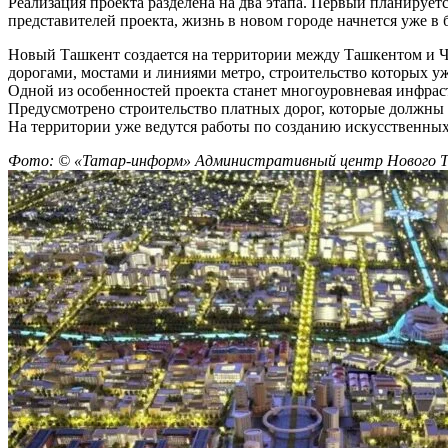
Реализация проекта разделена на два этапа. Первый планируетс
представителей проекта, жизнь в новом городе начнется уже в
Новый Ташкент создается на территории между Ташкентом и Ч
дорогами, мостами и линиями метро, строительство которых уж
Одной из особенностей проекта станет многоуровневая инфрас
Предусмотрено строительство платных дорог, которые должны 
На территории уже ведутся работы по созданию искусственных
Фото: © «Татар-информ» Административный центр Нового 