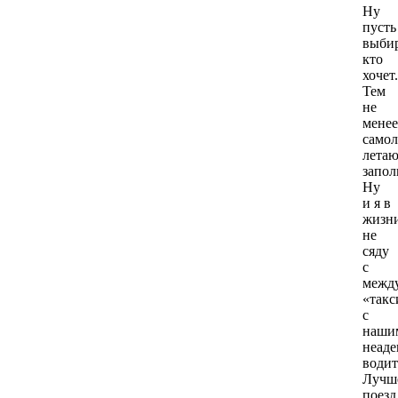
Ну
пусть
выби
кто
хочет.
Тем
не
менее
само
летаю
запо
Ну
и я в
жизн
не
сяду
с
межд
«такс
с
наши
неад
водит
Лучш
поезд