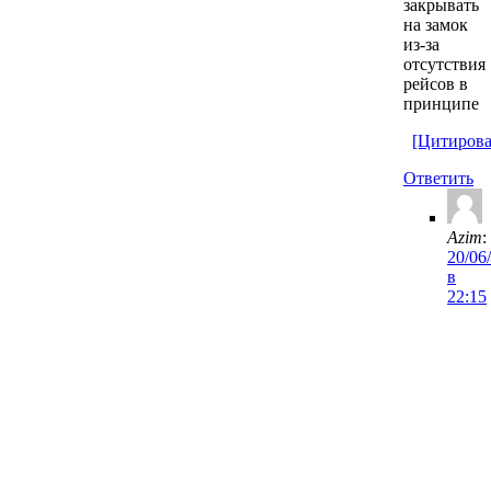
закрывать
на замок
из-за
отсутствия
рейсов в
принципе
[Цитирова
Ответить
Azim
:
20/06
в
22:15