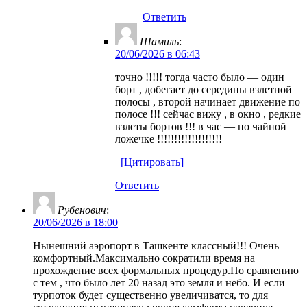
Ответить
Шамиль
:
20/06/2026 в 06:43
точно !!!!! тогда часто было — один
борт , добегает до середины взлетной
полосы , второй начинает движение по
полосе !!! сейчас вижу , в окно , редкие
взлеты бортов !!! в час — по чайной
ложечке !!!!!!!!!!!!!!!!!!!
[Цитировать]
Ответить
Рубенович
:
20/06/2026 в 18:00
Нынешний аэропорт в Ташкенте классный!!! Очень
комфортный.Максимально сократили время на
прохождение всех формальных процедур.По сравнению
с тем , что было лет 20 назад это земля и небо. И если
турпоток будет существенно увеличиватся, то для