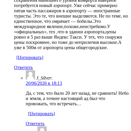
сохранения нынешнего уровня комфорта наверное
потребуется новый аэропорт. Уже сейчас примерно
пятая часть пассажиров в аэропорту — иностранные
туристы. Это те, что внешне выделяются. Не по теме, но
единственное, что омрачает — бобилы.Это
международное явление,похоже,неистребимо.У
«официальных», тех ,что в здании аэропорта,цены
ровно в 5 раз выше Яндекс Такси. У тех, что снаружи
цены поскромнее, но тоже до неприличия высокие.А
уже в 500м от аэропорта цены общегородские.
[Цитировать]
Ответить
J_Silver
:
20/06/2026 в 18:13
Да, с тем, что было 20 лет назад, не сравнить! Небо
и земля, а точнее настоящий ад был что
провожать, что встречать…
[Цитировать]
Ответить