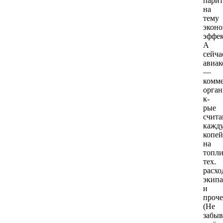
парит
на
тему
эконо
эффек
А
сейча
авиа
—
комме
орган
к-
рые
счит
кажд
копей
на
топли
тех.
расхо
экип
и
проче
(Не
забыв