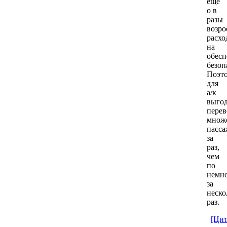
ещё
о в
разы
возр
расхо
на
обесп
безоп
Поэт
для
а/к
выго
перев
множ
пасс
за
раз,
чем
по
немн
за
неско
раз.
[Цит