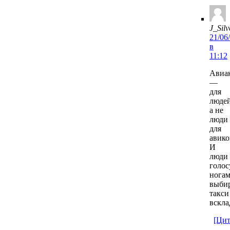
J_Silv
21/06
в
11:12
Авиа
—
для
людей
а не
люди
для
авик
И
люди
голо
ногам
выби
такси
вскла
[Цит