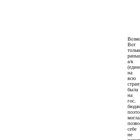
Возм
Вот
тольк
рань
а/к
(един
на
всю
стран
была
на
гос.
бюдже
поэт
могла
позво
себе
не