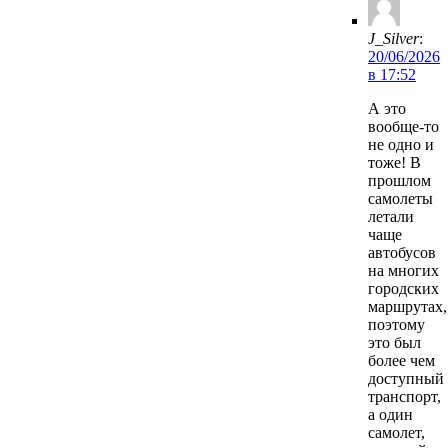
J_Silver
:
20/06/2026
в 17:52
А это
вообще-то
не одно и
тоже! В
прошлом
самолеты
летали
чаще
автобусов
на многих
городских
маршрутах,
поэтому
это был
более чем
доступный
транспорт,
а один
самолет,