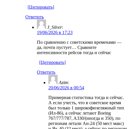
[Цитировать]
Ответить
J_Silver
:
19/06/2026 в 17:23
По сравнению с советскими временами —
да, почти пустует… Сравните
интенсивности рейсов тогда и сейчас
[Цитировать]
Ответить
Azim
:
20/06/2026 в 00:54
Примерная статистика тогда и сейчас.
А если учесть, что в советское время
был только 1 широкофюзеляжный тип
(Ил-86), а сейчас летают Boeing
767/777/787, A330/(иногда и 350), по
регионам летали Ан-24 (50 мест макс)
и Як-40 (32 мест), а сейчас по регионам