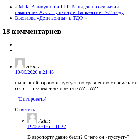
«
М. К. Аникушин и Ш.Р. Рашидов на открытии
памятника А. С. Пушкину в Ташкенте в 1974 году
Выставка «Дети войны» в ТДФ
»
18 комментариев
гость
:
18/06/2026 в 21:46
нынешний аэропорт пустует, по сравнению с временами
ссср — и зачем новый лепить?????????
[Цитировать]
Ответить
Azim
:
19/06/2026 в 11:22
В аэропорту давно были? С чего он «пустует»?