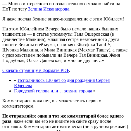
— Много интересного и познавательного можно найти на
ПоТ по тегу
Зелина Искандерова
.
Я даже послал Зелине видео-поздравление с этим Юбилеем!
На этом Юбилейном Вечере было немало наших бывших
ташкентцев — в статье упомянуты Таня Ошеровская (в
девичестве Малкина), младшая сестра незабвенного друга
юности Зелины и её мужа, начиная с Физфака ТашГУ,
Шурика Малкина, и Мила Виницкая (Мехмат Ташгу), а также
с удовольствием побывали на Вечере Тая Виницкая, Женя
Подлубная, Ольга Дашевская, и многие другие…»
Скачать страницу в формате PDF
.
«
Исполнилось 130 лет со дня рождения Сергея
Юренева
Городской голова или… хозяин города
»
Комментариев пока нет, вы можете стать первым
комментатором.
Не отправляйте один и тот же комментарий более одного
раза
, даже если вы его не видите на сайте сразу после
отправки. Комментарии автоматически (не в ручном режиме!)