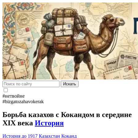
Искать
#нетвойне
#bizgatozahavokerak
Борьба казахов с Кокандом в середине
XIX века
История
История до 1917
Казахстан
Коканд