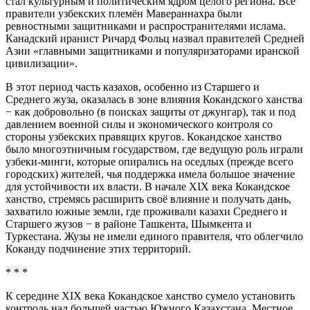
стал культурным и политическим ядром целого региона. Все
правители узбекских племён Мавераннахра были
ревностными защитниками и распространителями ислама.
Канадский иранист Ричард Фольц назвал правителей Средней
Азии «главными защитниками и популяризаторами иранской
цивилизации».
В этот период часть казахов, особенно из Старшего и
Среднего жуза, оказалась в зоне влияния Кокандского ханства
− как добровольно (в поисках защиты от джунгар), так и под
давлением военной силы и экономического контроля со
стороны узбекских правящих кругов. Кокандское ханство
было многоэтничным государством, где ведущую роль играли
узбеки-минги, которые опирались на оседлых (прежде всего
городских) жителей, чья поддержка имела большое значение
для устойчивости их власти. В начале XIX века Кокандское
ханство, стремясь расширить своё влияние и получать дань,
захватило южные земли, где проживали казахи Среднего и
Старшего жузов − в районе Ташкента, Шымкента и
Туркестана. Жузы не имели единого правителя, что облегчило
Коканду подчинение этих территорий.
* * *
К середине XIX века Кокандское ханство сумело установить
контроль над большей частью Южного Казахстана. Местное