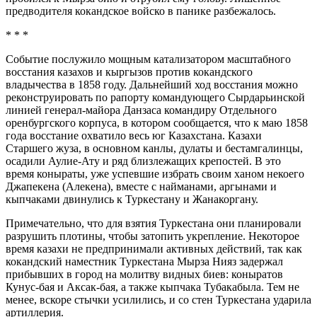
предводителя кокандское войско в панике разбежалось.
* * *
Событие послужило мощным катализатором масштабного
восстания казахов и кыргызов против кокандского
владычества в 1858 году. Дальнейший ход восстания можно
реконструировать по рапорту командующего Сырдарьинской
линией генерал-майора Данзаса командиру Отдельного
оренбургского корпуса, в котором сообщается, что к маю 1858
года восстание охватило весь юг Казахстана. Казахи
Старшего жуза, в основном канлы, дулаты и бестамгалинцы,
осадили Аулие-Ату и ряд близлежащих крепостей. В это
время коныраты, уже успевшие избрать своим ханом некоего
Джапекена (Алекена), вместе с найманами, аргынами и
кыпчаками двинулись к Туркестану и Жанакоргану.
Примечательно, что для взятия Туркестана они планировали
разрушить плотины, чтобы затопить укрепление. Некоторое
время казахи не предпринимали активных действий, так как
кокандский наместник Туркестана Мырза Нияз задержал
прибывших в город на молитву видных биев: коныратов
Кунус-бая и Аксак-бая, а также кыпчака Тубакабыла. Тем не
менее, вскоре стычки усилились, и со стен Туркестана ударила
артиллерия.