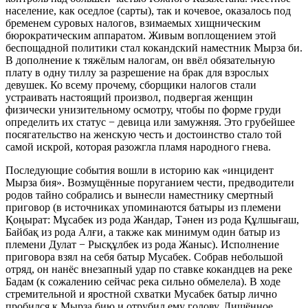
население, как оседлое (сарты), так и кочевое, оказалось под
бременем суровых налогов, взимаемых хищническим
бюрократическим аппаратом. Живым воплощением этой
беспощадной политики стал кокандский наместник Мырза би.
В дополнение к тяжёлым налогам, он ввёл обязательную
плату в одну тиллу за разрешение на брак для взрослых
девушек. Ко всему прочему, сборщики налогов стали
устраивать настоящий произвол, подвергая женщин
физически унизительному осмотру, чтобы по форме груди
определить их статус − девица или замужняя. Это грубейшее
посягательство на женскую честь и достоинство стало той
самой искрой, которая разожгла пламя народного гнева.
Последующие события вошли в историю как «инцидент
Мырза бия». Возмущённые поруганием чести, предводители
родов тайно собрались и вынесли наместнику смертный
приговор (в источниках упоминаются батыры из племени
Қоңырат: Мұсабек из рода Жандар, Тәнен из рода Құлшығаш,
Байбақ из рода Алғи, а также как минимум один батыр из
племени Дулат − Рысқұлбек из рода Жаныс). Исполнение
приговора взял на себя батыр Мусабек. Собрав небольшой
отряд, он нанёс внезапный удар по ставке кокандцев на реке
Бадам (к сожалению сейчас река сильно обмелела). В ходе
стремительной и яростной схватки Мусабек батыр лично
пробился к Мырза бию и отрубил ему голову. Лишённое