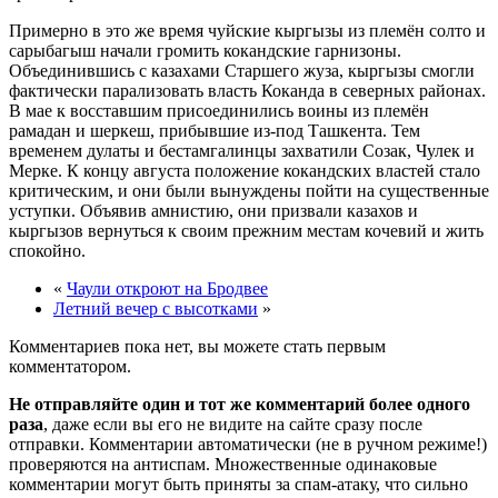
Примерно в это же время чуйские кыргызы из племён солто и
сарыбагыш начали громить кокандские гарнизоны.
Объединившись с казахами Старшего жуза, кыргызы смогли
фактически парализовать власть Коканда в северных районах.
В мае к восставшим присоединились воины из племён
рамадан и шеркеш, прибывшие из-под Ташкента. Тем
временем дулаты и бестамгалинцы захватили Созак, Чулек и
Мерке. К концу августа положение кокандских властей стало
критическим, и они были вынуждены пойти на существенные
уступки. Объявив амнистию, они призвали казахов и
кыргызов вернуться к своим прежним местам кочевий и жить
спокойно.
«
Чаули откроют на Бродвее
Летний вечер с высотками
»
Комментариев пока нет, вы можете стать первым
комментатором.
Не отправляйте один и тот же комментарий более одного
раза
, даже если вы его не видите на сайте сразу после
отправки. Комментарии автоматически (не в ручном режиме!)
проверяются на антиспам. Множественные одинаковые
комментарии могут быть приняты за спам-атаку, что сильно