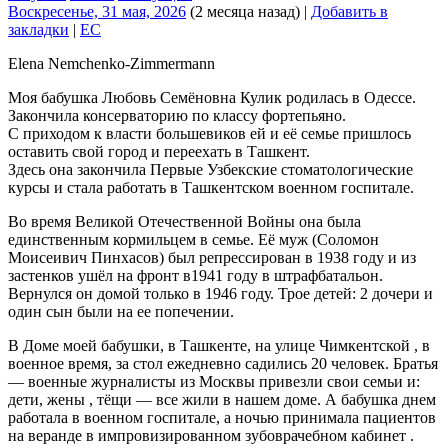
Воскресенье, 31 мая, 2026
(2 месяца назад)
|
Добавить в
закладки
|
EC
Elena Nemchenko-Zimmermann
Моя бабушка Любовь Семёновна Кулик родилась в Одессе.
Закончила консерваторию по классу фортепьяно.
С приходом к власти большевиков ей и её семье пришлось
оставить свой город и переехать в Ташкент.
Здесь она закончила Первые Узбекские стоматологические
курсы и стала работать в Ташкентском военном госпитале.
Во время Великой Отечественной Войны она была
единственным кормильцем в семье. Её муж (Соломон
Моисеивич Пинхасов) был репрессирован в 1938 году и из
застенков ушёл на фронт в1941 году в штрафбатальон.
Вернулся он домой только в 1946 году. Трое детей: 2 дочери и
один сын были на ее попечении.
В Доме моей бабушки, в Ташкенте, на улице Чимкентской , в
военное время, за стол ежедневно садились 20 человек. Братья
— военные журналисты из Москвы привезли свои семьи и:
дети, жены , тёщи — все жили в нашем доме. А бабушка днем
работала в военном госпитале, а ночью принимала пациентов
на веранде в импровизированном зубоврачебном кабинет .