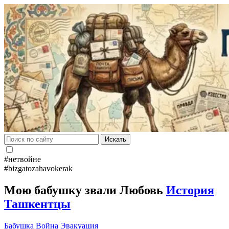
Искать
#нетвойне
#bizgatozahavokerak
Мою бабушку звали Любовь
История
Ташкентцы
Бабушка
Война
Эвакуация