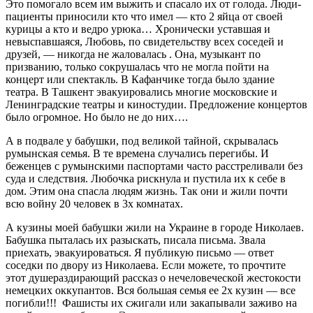
Это помогало всем им выжить и спасало их от голода. Люди-
пациенты приносили кто что имел — кто 2 яйца от своей
курицы а кто и ведро урюка… Хронически уставшая и
невыспавшаяся, Любовь, по свидетельству всех соседей и
друзей, — никогда не жаловалась . Она, музыкант по
призванию, только сокрушалась что не могла пойти на
концерт или спектакль. В Кафанчике тогда было здание
театра. В Ташкент эвакуировались многие московские и
Ленинградские театры и киностудии. Предложение концертов
было огромное. Но было не до них….
А в подвале у бабушки, под великой тайной, скрывалась
румынская семья. В те времена случались перегибы. И
беженцев с румынскими паспортами часто расстреливали без
суда и следствия. Любочка рискнула и пустила их к себе в
дом. Этим она спасла людям жизнь. Так они и жили почти
всю войну 20 человек в 3х комнатах.
А кузины моей бабушки жили на Украине в городе Николаев.
Бабушка пыталась их разыскать, писала письма. Звала
приехать, эвакуироваться. Я публикую письмо — ответ
соседки по двору из Николаева. Если можете, то прочтите
этот душераздирающий рассказ о нечеловеческой жестокости
немецких оккупантов. Вся большая семья ее 2х кузин — все
погибли!!! Фашисты их сжигали или закапывали заживо на