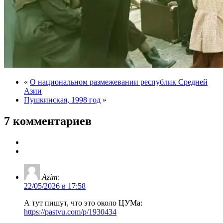
«
О национальном размежевании республик Средней
Азии
Пушкинская, 1998 год
»
7 комментариев
Azim
:
22/05/2026 в 17:58
А тут пишут, что это около ЦУМа:
https://pastvu.com/p/1930434