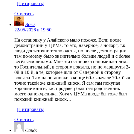
[Цитировать]
Ответить
Boris
:
22/05/2026 в 19:50
На остановку у Алайского мало похоже. Если после
демонстрации у ЦУМа, то это, наверное, 7 ноября, т.к.
люди достаточно тепло одеты, но после демонстрации
там по-моему было значительно больше людей и с более
весёлыми лицами. Мне эта остановка напоминает чем-
то Госпитальный, в сторону вокзала, но не маршруты 2-
0й и 10-й, а те, которые шли от Сапёрной в сторону
вокзала. Там на остановке в конце 60-х -начале 70-х был
точно такой же книжный киоск. Я сам там покупал
хорошие книги, т.к. продавец был там родственник
моего однокурсника. Хотя у ЦУМа вроде бы тоже был
похожий книжный киоск…
[Цитировать]
Ответить
Саид
: