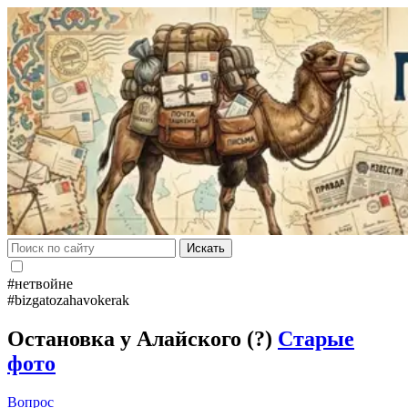
Искать
#нетвойне
#bizgatozahavokerak
Остановка у Алайского (?)
Старые
фото
Вопрос