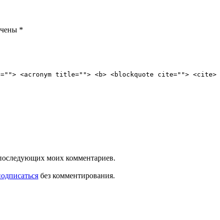
ечены
*
e=""> <acronym title=""> <b> <blockquote cite=""> <cite>
ля последующих моих комментариев.
подписаться
без комментирования.