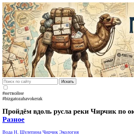
Искать
#нетвойне
#bizgatozahavokerak
Пройдём вдоль русла реки Чирчик по ок
Разное
Вода
Н. Шулепина
Чирчик
Экология