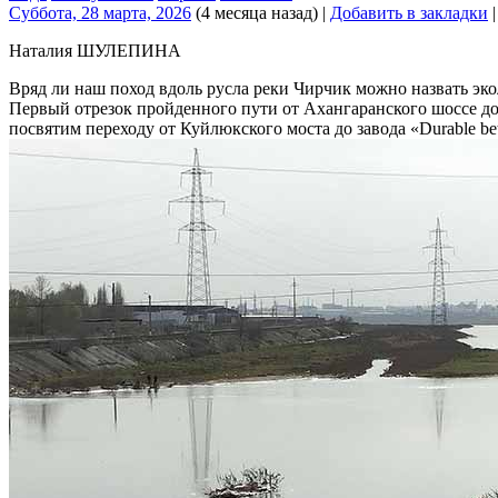
Суббота, 28 марта, 2026
(4 месяца назад)
|
Добавить в закладки
Наталия ШУЛЕПИНА
Вряд ли наш поход вдоль русла реки Чирчик можно назвать эко
Первый отрезок пройденного пути от Ахангаранского шоссе д
посвятим переходу от Куйлюкского моста до завода «Durablе bet