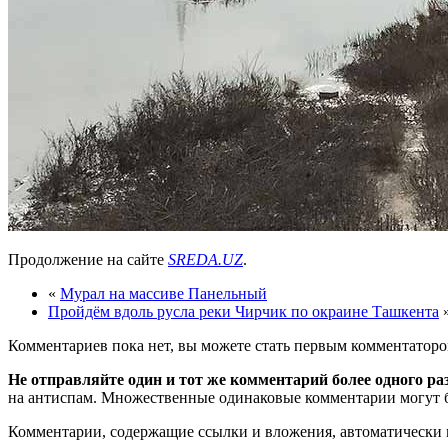
Продолжение на сайте
SREDA.UZ
.
«
Мурал на массиве Панельный
Пройдём вдоль русла реки Чирчик по окраине Ташкента
Комментариев пока нет, вы можете стать первым комментаторо
Не отправляйте один и тот же комментарий более одного ра
на антиспам. Множественные одинаковые комментарии могут бы
Комментарии, содержащие ссылки и вложения, автоматическ