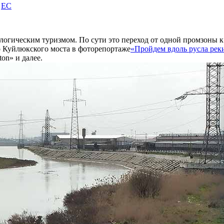
|
EC
логическим туризмом. По сути это переход от одной промзоны к
о Куйлюкского моста в фоторепортаже
«Пройдем вдоль русла рек
on» и далее.