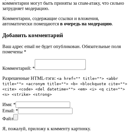
комментарии могут быть приняты за спам-атаку, что сильно
затрудняет модерацию.
Комментарии, содержащие ссылки и вложения,
автоматически помещаются
в очередь на модерацию
.
Добавить комментарий
Ваш адрес email не будет опубликован.
Обязательные поля
помечены
*
Комментарий:
*
Разрешенные HTML-тэги:
<a href="" title=""> <abbr
title=""> <acronym title=""> <b> <blockquote cite="">
<cite> <code> <del datetime=""> <em> <i> <q cite="">
<s> <strike> <strong>
Имя:
*
Email:
*
Файл
Я, пожалуй, приложу к комменту картинку.