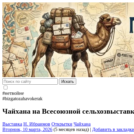
Искать
#нетвойне
#bizgatozahavokerak
Чайхана на Всесоюзной сельхозвыставке
Выставка
Н. Ибраимов
Открытки
Чайхана
Вторник, 10 марта, 2026
(5 месяцев назад)
|
Добавить в закладк