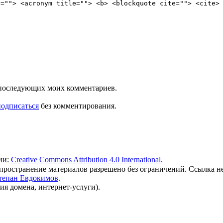
e=""> <acronym title=""> <b> <blockquote cite=""> <cite>
ля последующих моих комментариев.
подписаться
без комментирования.
ии:
Creative Commons Attribution 4.0 International
.
 распространение материалов разрешено без ограничений. Ссылка н
тепан Евдокимов
.
ия домена, интернет-услуги).