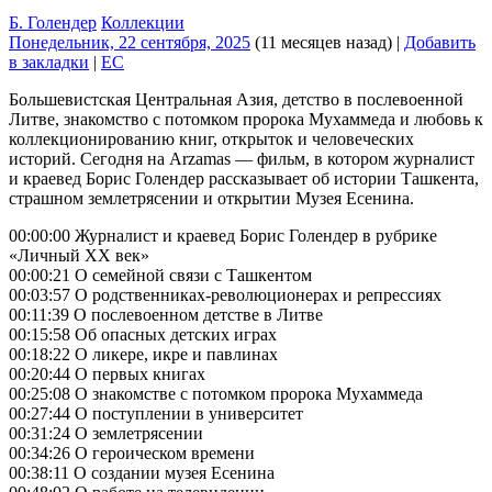
Б. Голендер
Коллекции
Понедельник, 22 сентября, 2025
(11 месяцев назад)
|
Добавить
в закладки
|
EC
Большевистская Центральная Азия, детство в послевоенной
Литве, знакомство с потомком пророка Мухаммеда и любовь к
коллекционированию книг, открыток и человеческих
историй. Сегодня на Arzamas — фильм, в котором журналист
и краевед Борис Голендер рассказывает об истории Ташкента,
страшном землетрясении и открытии Музея Есенина.
00:00:00 Журналист и краевед Борис Голендер в рубрике
«Личный XX век»
00:00:21 О семейной связи с Ташкентом
00:03:57 О родственниках-революционерах и репрессиях
00:11:39 О послевоенном детстве в Литве
00:15:58 Об опасных детских играх
00:18:22 О ликере, икре и павлинах
00:20:44 О первых книгах
00:25:08 О знакомстве с потомком пророка Мухаммеда
00:27:44 О поступлении в университет
00:31:24 О землетрясении
00:34:26 О героическом времени
00:38:11 О создании музея Есенина