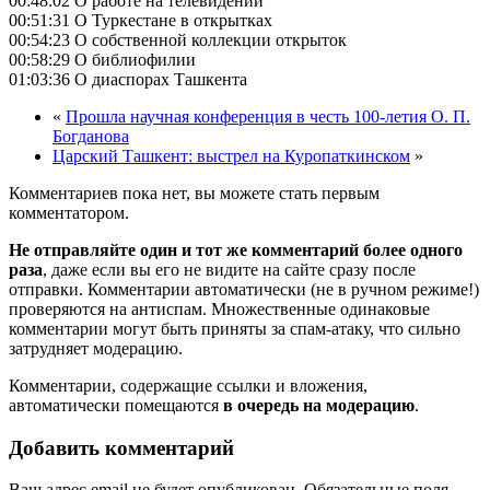
00:48:02 О работе на телевидении
00:51:31 О Туркестане в открытках
00:54:23 О собственной коллекции открыток
00:58:29 О библиофилии
01:03:36 О диаспорах Ташкента
«
Прошла научная конференция в честь 100-летия О. П.
Богданова
Царский Ташкент: выстрел на Куропаткинском
»
Комментариев пока нет, вы можете стать первым
комментатором.
Не отправляйте один и тот же комментарий более одного
раза
, даже если вы его не видите на сайте сразу после
отправки. Комментарии автоматически (не в ручном режиме!)
проверяются на антиспам. Множественные одинаковые
комментарии могут быть приняты за спам-атаку, что сильно
затрудняет модерацию.
Комментарии, содержащие ссылки и вложения,
автоматически помещаются
в очередь на модерацию
.
Добавить комментарий
Ваш адрес email не будет опубликован.
Обязательные поля