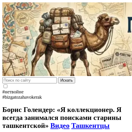
Искать
#нетвойне
#bizgatozahavokerak
Борис Голендер: «Я коллекционер. Я
всегда занимался поисками старины
ташкентской»
Видео
Ташкентцы