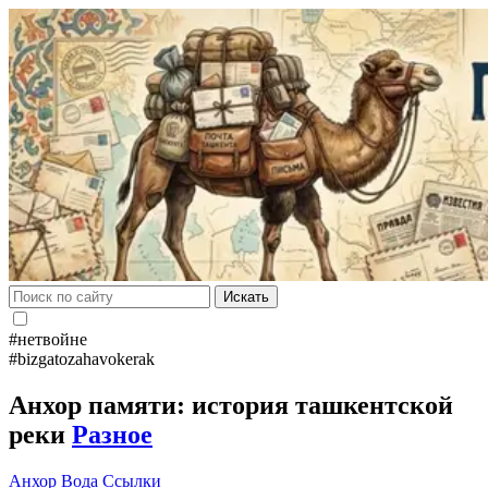
Искать
#нетвойне
#bizgatozahavokerak
Анхор памяти: история ташкентской
реки
Разное
Анхор
Вода
Ссылки