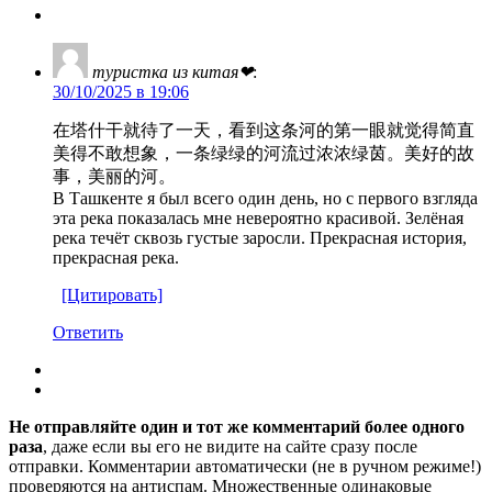
туристка из китая❤
:
30/10/2025 в 19:06
在塔什干就待了一天，看到这条河的第一眼就觉得简直
美得不敢想象，一条绿绿的河流过浓浓绿茵。美好的故
事，美丽的河。
В Ташкенте я был всего один день, но с первого взгляда
эта река показалась мне невероятно красивой. Зелёная
река течёт сквозь густые заросли. Прекрасная история,
прекрасная река.
[Цитировать]
Ответить
Не отправляйте один и тот же комментарий более одного
раза
, даже если вы его не видите на сайте сразу после
отправки. Комментарии автоматически (не в ручном режиме!)
проверяются на антиспам. Множественные одинаковые