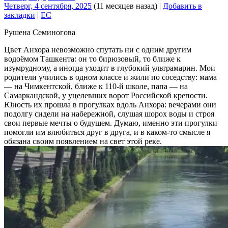
Четверг, 4 сентября, 2025
(11 месяцев назад)
|
Добавить в
закладки
|
EC
Рушена Семиногова
Цвет Анхора невозможно спутать ни с одним другим
водоёмом Ташкента: он то бирюзовый, то ближе к
изумрудному, а иногда уходит в глубокий ультрамарин. Мои
родители учились в одном классе и жили по соседству: мама
— на Чимкентской, ближе к 110-й школе, папа — на
Самаркандской, у уцелевших ворот Российской крепости.
Юность их прошла в прогулках вдоль Анхора: вечерами они
подолгу сидели на набережной, слушая шорох воды и строя
свои первые мечты о будущем. Думаю, именно эти прогулки
помогли им влюбиться друг в друга, и в каком-то смысле я
обязана своим появлением на свет этой реке.