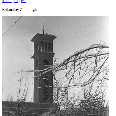
закладки
|
EC
Rakmatov Zhahongir