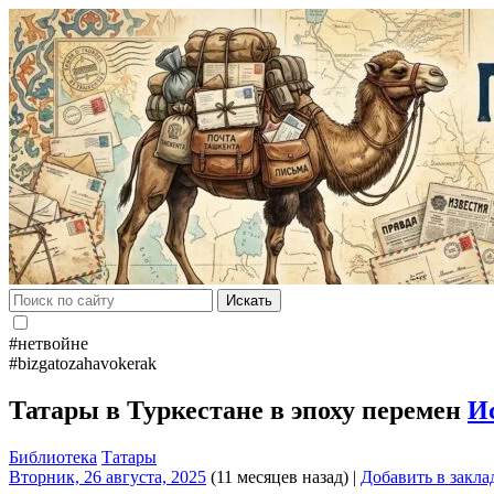
Искать
#нетвойне
#bizgatozahavokerak
Татары в Туркестане в эпоху перемен
И
Библиотека
Татары
Вторник, 26 августа, 2025
(11 месяцев назад)
|
Добавить в закла