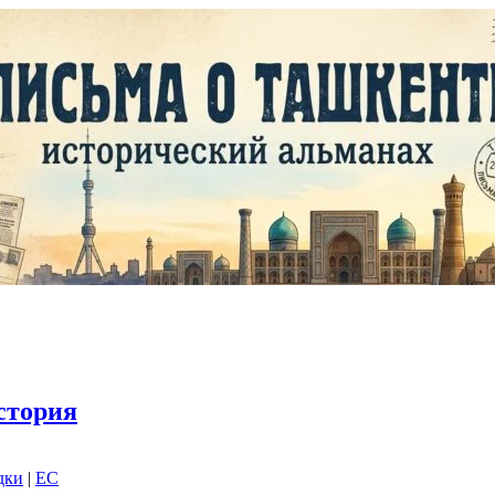
стория
дки
|
EC