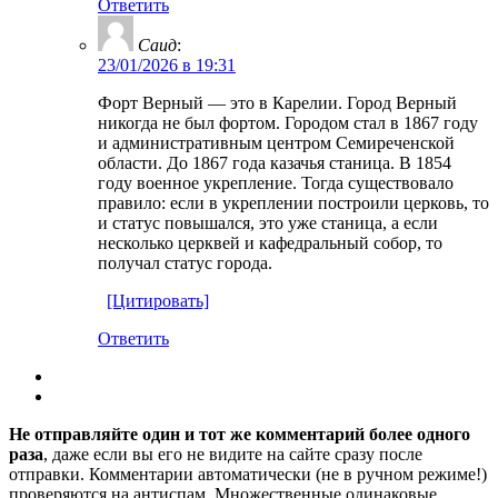
Ответить
Саид
:
23/01/2026 в 19:31
Форт Верный — это в Карелии. Город Верный
никогда не был фортом. Городом стал в 1867 году
и административным центром Семиреченской
области. До 1867 года казачья станица. В 1854
году военное укрепление. Тогда существовало
правило: если в укреплении построили церковь, то
и статус повышался, это уже станица, а если
несколько церквей и кафедральный собор, то
получал статус города.
[Цитировать]
Ответить
Не отправляйте один и тот же комментарий более одного
раза
, даже если вы его не видите на сайте сразу после
отправки. Комментарии автоматически (не в ручном режиме!)
проверяются на антиспам. Множественные одинаковые