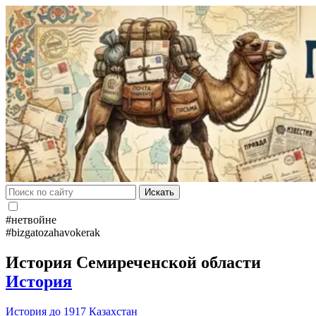
Искать
#нетвойне
#bizgatozahavokerak
История Семиреченской области
История
История до 1917
Казахстан