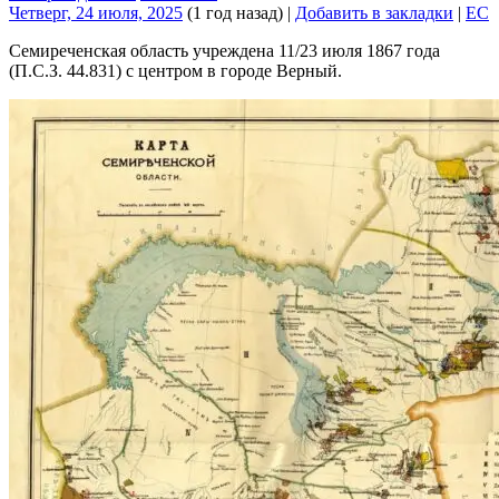
Четверг, 24 июля, 2025
(1 год назад)
|
Добавить в закладки
|
EC
Семиреченская область учреждена 11/23 июля 1867 года
(П.С.З. 44.831) с центром в городе Верный.