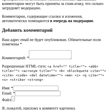
комментарии могут быть приняты за спам-атаку, что сильно
затрудняет модерацию.
Комментарии, содержащие ссылки и вложения,
автоматически помещаются
в очередь на модерацию
.
Добавить комментарий
Ваш адрес email не будет опубликован.
Обязательные поля
помечены
*
Комментарий:
*
Разрешенные HTML-тэги:
<a href="" title=""> <abbr
title=""> <acronym title=""> <b> <blockquote cite="">
<cite> <code> <del datetime=""> <em> <i> <q cite="">
<s> <strike> <strong>
Имя:
*
Email:
*
Файл
Я, пожалуй, приложу к комменту картинку.