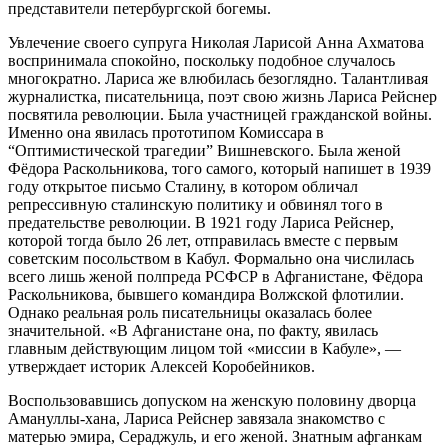
представители петербургской богемы.
Увлечение своего супруга Николая Ларисой Анна Ахматова
воспринимала спокойно, поскольку подобное случалось
многократно. Лариса же влюбилась безоглядно. Талантливая
журналистка, писательница, поэт свою жизнь Лариса Рейснер
посвятила революции. Была участницей гражданской войны.
Именно она явилась прототипом Комиссара в
“Оптимистической трагедии” Вишневского. Была женой
Фёдора Раскольникова, того самого, который напишет в 1939
году открытое письмо Сталину, в котором обличал
репрессивную сталинскую политику и обвинял того в
предательстве революции. В 1921 году Лариса Рейснер,
которой тогда было 26 лет, отправилась вместе с первым
советским посольством в Кабул. Формально она числилась
всего лишь женой полпреда РСФСР в Афганистане, Фёдора
Раскольникова, бывшего командира Волжской флотилии.
Однако реальная роль писательницы оказалась более
значительной. «В Афганистане она, по факту, явилась
главным действующим лицом той «миссии в Кабуле», —
утверждает историк Алексей Коробейников.
Воспользовавшись допуском на женскую половину дворца
Амануллы-хана, Лариса Рейснер завязала знакомство с
матерью эмира, Сераджуль, и его женой. Знатным афганкам