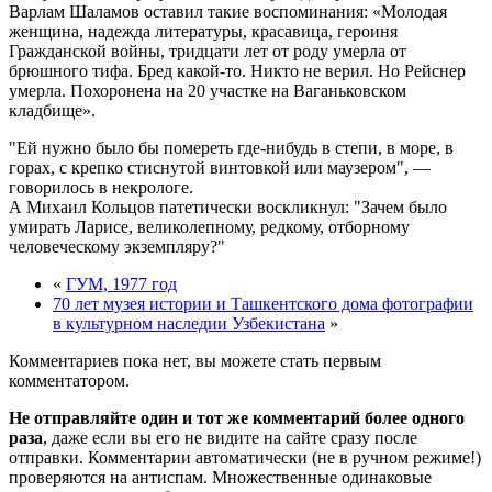
Варлам Шаламов оставил такие воспоминания: «Молодая
женщина, надежда литературы, красавица, героиня
Гражданской войны, тридцати лет от роду умерла от
брюшного тифа. Бред какой-то. Никто не верил. Но Рейснер
умерла. Похоронена на 20 участке на Ваганьковском
кладбище».
Ей нужно было бы помереть где-нибудь в степи, в море, в
горах, с крепко стиснутой винтовкой или маузером
, —
говорилось в некрологе.
А Михаил Кольцов патетически воскликнул:
Зачем было
умирать Ларисе, великолепному, редкому, отборному
человеческому экземпляру?
«
ГУМ, 1977 год
70 лет музея истории и Ташкентского дома фотографии
в культурном наследии Узбекистана
»
Комментариев пока нет, вы можете стать первым
комментатором.
Не отправляйте один и тот же комментарий более одного
раза
, даже если вы его не видите на сайте сразу после
отправки. Комментарии автоматически (не в ручном режиме!)
проверяются на антиспам. Множественные одинаковые