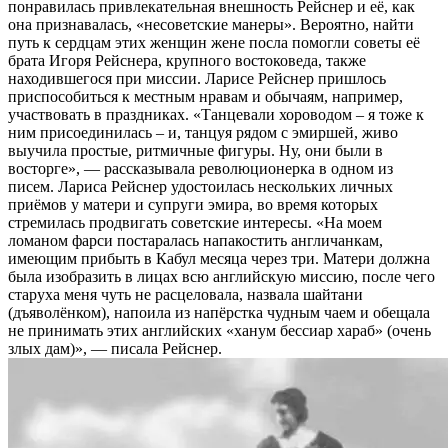
понравилась привлекательная внешность Рейснер и её, как
она признавалась, «несоветские манеры». Вероятно, найти
путь к сердцам этих женщин жене посла помогли советы её
брата Игоря Рейснера, крупного востоковеда, также
находившегося при миссии. Ларисе Рейснер пришлось
приспособиться к местным нравам и обычаям, например,
участвовать в праздниках. «Танцевали хороводом – я тоже к
ним присоединилась – и, танцуя рядом с эмиршей, живо
выучила простые, ритмичные фигуры. Ну, они были в
восторге», — рассказывала революционерка в одном из
писем. Лариса Рейснер удостоилась нескольких личных
приёмов у матери и супруги эмира, во время которых
стремилась продвигать советские интересы. «На моем
ломаном фарси постаралась напакостить англичанкам,
имеющим прибыть в Кабул месяца через три. Матери должна
была изобразить в лицах всю английскую миссию, после чего
старуха меня чуть не расцеловала, назвала шайтани
(дъяволёнком), напоила из напёрстка чудным чаем и обещала
не принимать этих английских «ханум бессиар хараб» (очень
злых дам)», — писала Рейснер.