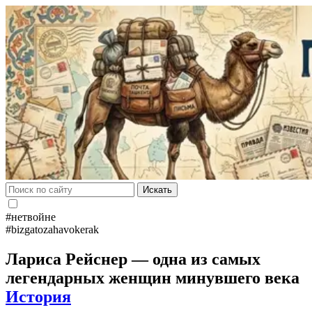
Искать
#нетвойне
#bizgatozahavokerak
Лариса Рейснер — одна из самых
легендарных женщин минувшего века
История