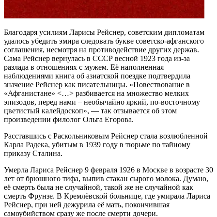
Благодаря усилиям Ларисы Рейснер, советским дипломатам
удалось убедить эмира следовать букве советско-афганского
соглашения, несмотря на противодействие других держав.
Сама Рейснер вернулась в СССР весной 1923 года из-за
разлада в отношениях с мужем. Её наполненная
наблюдениями книга об азиатской поездке подтвердила
значение Рейснер как писательницы. «Повествование в
«Афганистане» <…> разбивается на множество мелких
эпизодов, перед нами – необычайно яркий, по-восточному
цветистый калейдоскоп», — так отзывается об этом
произведении филолог Ольга Егорова.
Расставшись с Раскольниковым Рейснер стала возлюбленной
Карла Радека, убитым в 1939 году в тюрьме по тайному
приказу Сталина.
Умерла Лариса Рейснер 9 февраля 1926 в Москве в возрасте 30
лет от брюшного тифа, выпив стакан сырого молока. Думаю,
её смерть была не случайной, такой же не случайной как
смерть Фрунзе. В Кремлёвской больнице, где умирала Лариса
Рейснер, при ней дежурила её мать, покончившая
самоубийством сразу же после смерти дочери.