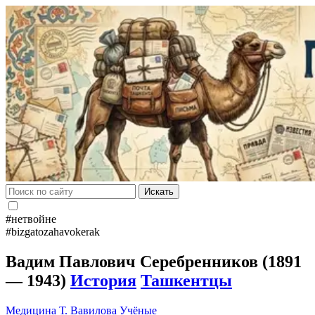
Искать
#нетвойне
#bizgatozahavokerak
Вадим Павлович Серебренников (1891
— 1943)
История
Ташкентцы
Медицина
Т. Вавилова
Учёные