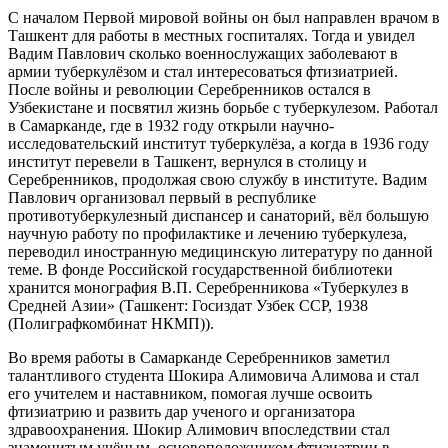
С началом Первой мировой войны он был направлен врачом в
Ташкент для работы в местных госпиталях. Тогда и увидел
Вадим Павлович сколько военнослужащих заболевают в
армии туберкулёзом и стал интересоваться фтизиатрией.
После войны и революции Серебренников остался в
Узбекистане и посвятил жизнь борьбе с туберкулезом. Работал
в Самарканде, где в 1932 году открыли научно-
исследовательский институт туберкулёза, а когда в 1936 году
институт перевели в Ташкент, вернулся в столицу и
Серебренников, продолжая свою службу в институте. Вадим
Павлович организовал первый в республике
противотуберкулезный диспансер и санаторий, вёл большую
научную работу по профилактике и лечению туберкулеза,
переводил иностранную медицинскую литературу по данной
теме. В фонде Российской государственной библиотеки
хранится монография В.П. Серебренникова «Туберкулез в
Средней Азии» (Ташкент: Госиздат Узбек ССР, 1938
(Полиграфкомбинат НКМП)).
Во время работы в Самарканде Серебренников заметил
талантливого студента Шокира Алимовича Алимова и стал
его учителем и наставником, помогая лучше освоить
фтизиатрию и развить дар ученого и организатора
здравоохранения. Шокир Алимович впоследствии стал
знаменитым учёным, основоположником фтизиатрии в