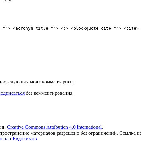
e=""> <acronym title=""> <b> <blockquote cite=""> <cite>
ля последующих моих комментариев.
подписаться
без комментирования.
ии:
Creative Commons Attribution 4.0 International
.
 распространение материалов разрешено без ограничений. Ссылка н
тепан Евдокимов
.