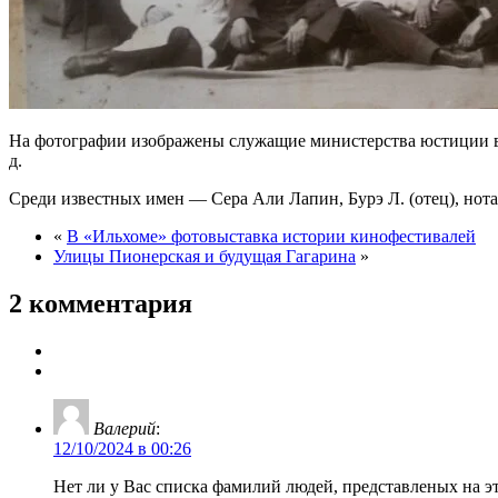
На фотографии изображены служащие министерства юстиции в
д.
Среди известных имен — Сера Али Лапин, Бурэ Л. (отец), но
«
В «Ильхоме» фотовыставка истории кинофестивалей
Улицы Пионерская и будущая Гагарина
»
2 комментария
Валерий
:
12/10/2024 в 00:26
Нет ли у Вас списка фамилий людей, представленых на э