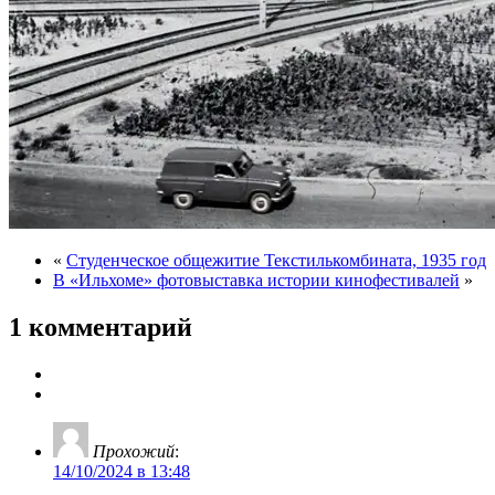
«
Студенческое общежитие Текстилькомбината, 1935 год
В «Ильхоме» фотовыставка истории кинофестивалей
»
1 комментарий
Прохожий
:
14/10/2024 в 13:48