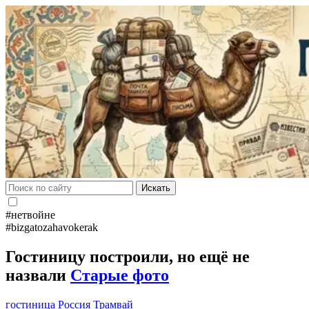
Искать
#нетвойне
#bizgatozahavokerak
Гостиницу построили, но ещё не
назвали
Старые фото
гостиница Россия
Трамвай