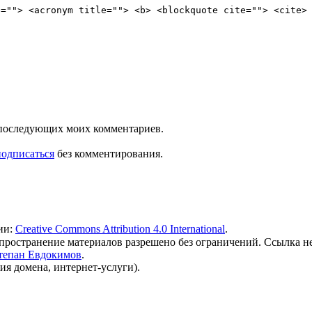
e=""> <acronym title=""> <b> <blockquote cite=""> <cite>
ля последующих моих комментариев.
подписаться
без комментирования.
ии:
Creative Commons Attribution 4.0 International
.
 распространение материалов разрешено без ограничений. Ссылка н
тепан Евдокимов
.
ия домена, интернет-услуги).