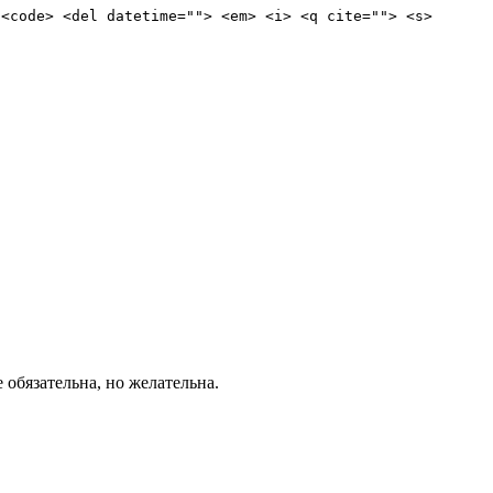
 <code> <del datetime=""> <em> <i> <q cite=""> <s>
е обязательна, но желательна.