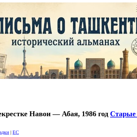
крестке Навои — Абая, 1986 год
Старые
ладки
|
EC