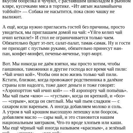
вкусом боорсока и чучукп, с растаявшим шоколадом в рыбном
кляре, кусочками мяса в тортике. «Ит аягын жаламайынча
тойбойт» — Собака не насытится, пока свою чашку не
вылижит.
А ещё, когда нужно пригласить гостей без причины, просто
увидеться, мы приглашаем домой на чай: «Үйгө келип чай
ичип кеткиле!» И стол не ограничивается только чаем.
Обязательно будет эт-пет, салат-палат, тамак-самак. Ну и гости
не приходят с пустыми руками, обязательно принесут нан-
пан, конфет-монфет, печенье-меченье, торт-морт.
Вот. Мы никогда не даём взятки, мы просто хотим, чтобы
гаишники, таможники и другие господа все время чай пили:
«Чай ичип кой». Чтобы они всю жизнь только чай пили.
Кстати, близкие, когда провожают родственника в далёкие
страны или надолго, тоже дают деньги и тоже говорят:
«Аэропорттон чай ичип кой» — «В аэропорту чай попьёшь».
Мы чай пьем «кою» — «густым», когда он крепкий, и «боз»
— «серым», когда он светлый. Мы чай пьем сладким — с
сахаром или вареньем. А иногда добавляем молоко и соль.
А утром в чай крошим высохшую лепешку или боорсок,
добавляем масло — сары май, и это становится нашим
национальным завтраком, Что-то вроде хлопьев или каши.
Мы ещё чёрный чай иногда называем «красным», а зелёный