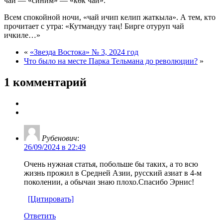
чай — «синим» — «көк чай».
Всем спокойной ночи, «чай ичип келип жаткыла». А тем, кто
прочитает с утра: «Кутмандуу таң! Бирге отуруп чай
ичкиле…»
«
«Звезда Востока» № 3, 2024 год
Что было на месте Парка Тельмана до революции?
»
1 комментарий
Рубенович
:
26/09/2024 в 22:49
Очень нужная статья, побольше бы таких, а то всю
жизнь прожил в Средней Азии, русский азиат в 4-м
поколении, а обычаи знаю плохо.Спасибо Эрнис!
[Цитировать]
Ответить