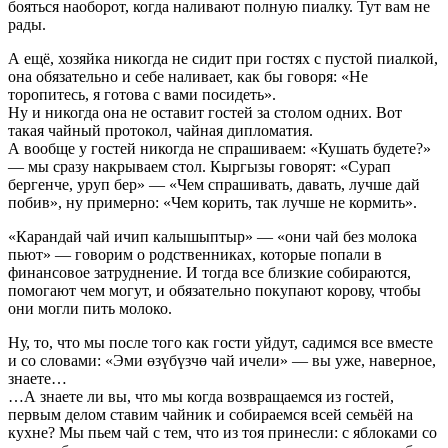
бояться наоборот, когда наливают полную пиалку. Тут вам не
рады.
А ещё, хозяйка никогда не сидит при гостях с пустой пиалкой,
она обязательно и себе наливает, как бы говоря: «Не
торопитесь, я готова с вами посидеть».
Ну и никогда она не оставит гостей за столом одних. Вот
такая чайный протокол, чайная дипломатия.
А вообще у гостей никогда не спрашиваем: «Кушать будете?»
— мы сразу накрываем стол. Кыргызы говорят: «Сурап
бергенче, уруп бер» — «Чем спрашивать, давать, лучше дай
побив», ну примерно: «Чем корить, так лучше не кормить».
«Карандай чай ичип калышыптыр» — «они чай без молока
пьют» — говорим о родственниках, которые попали в
финансовое затруднение. И тогда все близкие собираются,
помогают чем могут, и обязательно покупают корову, чтобы
они могли пить молоко.
Ну, то, что мы после того как гости уйдут, садимся все вместе
и со словами: «Эми өзүбүзчө чай ичели» — вы уже, наверное,
знаете…
…А знаете ли вы, что мы когда возвращаемся из гостей,
первым делом ставим чайник и собираемся всей семьёй на
кухне? Мы пьем чай с тем, что из тоя принесли: с яблоками со