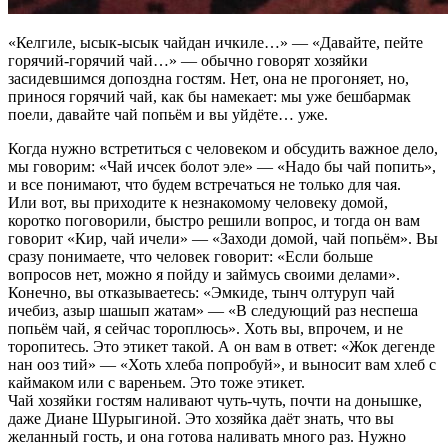
«Келгиле, ысык-ысык чайдан ичкиле…» — «Давайте, пейте
горячий-горячий чай…» — обычно говорят хозяйки
засидевшимся допоздна гостям. Нет, она не прогоняет, но,
принося горячий чай, как бы намекает: мы уже бешбармак
поели, давайте чай попьём и вы уйдёте… уже.
Когда нужно встретиться с человеком и обсудить важное дело,
мы говорим: «Чай ичсек болот эле» — «Надо бы чай попить»,
и все понимают, что будем встречаться не только для чая.
Или вот, вы приходите к незнакомому человеку домой,
коротко поговорили, быстро решили вопрос, и тогда он вам
говорит «Кир, чай ичели» — «Заходи домой, чай попьём». Вы
сразу понимаете, что человек говорит: «Если больше
вопросов нет, можно я пойду и займусь своими делами».
Конечно, вы отказываетесь: «Эмкиде, тынч олтуруп чай
ичебиз, азыр шашып жатам» — «В следующий раз неспеша
попьём чай, я сейчас тороплюсь». Хоть вы, впрочем, и не
торопитесь. Это этикет такой. А он вам в ответ: «Жок дегенде
нан ооз тий» — «Хоть хлеба попробуй», и выносит вам хлеб с
каймаком или с вареньем. Это тоже этикет.
Чай хозяйки гостям наливают чуть-чуть, почти на донышке,
даже Диане Шурыгиной. Это хозяйка даёт знать, что вы
желанный гость, и она готова наливать много раз. Нужно