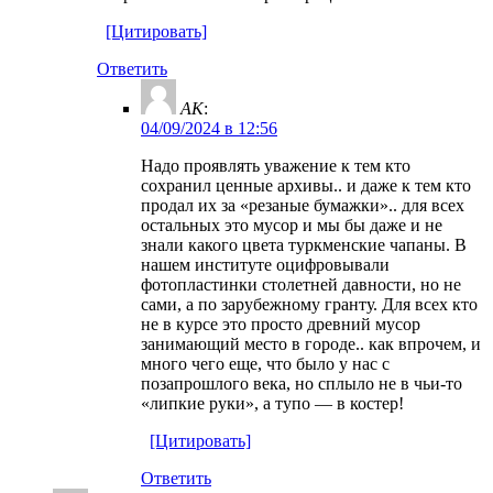
[Цитировать]
Ответить
AK
:
04/09/2024 в 12:56
Надо проявлять уважение к тем кто
сохранил ценные архивы.. и даже к тем кто
продал их за «резаные бумажки».. для всех
остальных это мусор и мы бы даже и не
знали какого цвета туркменские чапаны. В
нашем институте оцифровывали
фотопластинки столетней давности, но не
сами, а по зарубежному гранту. Для всех кто
не в курсе это просто древний мусор
занимающий место в городе.. как впрочем, и
много чего еще, что было у нас с
позапрошлого века, но сплыло не в чьи-то
«липкие руки», а тупо — в костер!
[Цитировать]
Ответить