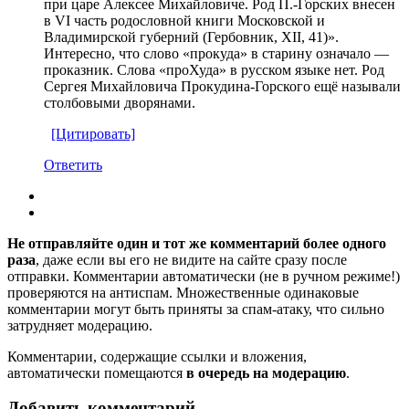
при царе Алексее Михайловиче. Род П.-Горских внесен
в VI часть родословной книги Московской и
Владимирской губерний (Гербовник, XII, 41)».
Интересно, что слово «прокуда» в старину означало —
проказник. Слова «проХуда» в русском языке нет. Род
Сергея Михайловича Прокудина-Горского ещё называли
столбовыми дворянами.
[Цитировать]
Ответить
Не отправляйте один и тот же комментарий более одного
раза
, даже если вы его не видите на сайте сразу после
отправки. Комментарии автоматически (не в ручном режиме!)
проверяются на антиспам. Множественные одинаковые
комментарии могут быть приняты за спам-атаку, что сильно
затрудняет модерацию.
Комментарии, содержащие ссылки и вложения,
автоматически помещаются
в очередь на модерацию
.
Добавить комментарий