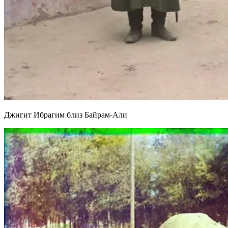
Джигит Ибрагим близ Байрам-Али