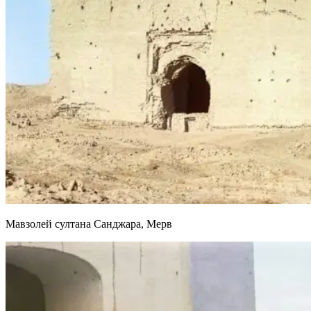
Мавзолей султана Санджара, Мерв