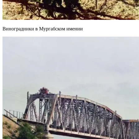
Виноградники в Мургабском имении