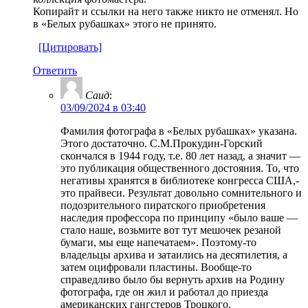
Копирайт и ссылки на него также никто не отменял. Но
в «Белых рубашках» этого не принято.
[Цитировать]
Ответить
Саид
:
03/09/2024 в 03:40
Фамилия фотографа в «Белых рубашках» указана.
Этого достаточно. С.М.Прокудин-Горский
скончался в 1944 году, т.е. 80 лет назад, а значит —
это публикация общественного достояния. То, что
негативы хранятся в библиотеке конгресса США,-
это прайвеси. Результат довольно сомнительного и
подозрительного пиратского приобретения
наследия профессора по принципу «было ваше —
стало наше, возьмите вот тут мешочек резаной
бумаги, мы еще напечатаем». Поэтому-то
владельцы архива и затаились на десятилетия, а
затем оцифровали пластины. Вообще-то
справедливо было бы вернуть архив на Родину
фотографа, где он жил и работал до приезда
американских гангстеров Троцкого.