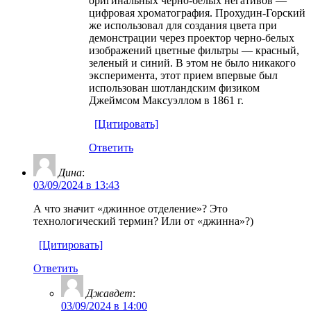
оригинальных черно-белых негативов —
цифровая хроматография. Прохудин-Горский
же использовал для создания цвета при
демонстрации через проектор черно-белых
изображений цветные фильтры — красный,
зеленый и синий. В этом не было никакого
эксперимента, этот прием впервые был
использован шотландским физиком
Джеймсом Максуэллом в 1861 г.
[Цитировать]
Ответить
Дина
:
03/09/2024 в 13:43
А что значит «джинное отделение»? Это
технологический термин? Или от «джинна»?)
[Цитировать]
Ответить
Джавдет
:
03/09/2024 в 14:00