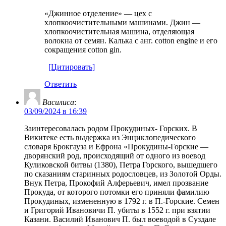
«Джинное отделение» — цех с
хлопкоочистительными машинами. Джин —
хлопкоочистительная машина, отделяющая
волокна от семян. Калька с анг. сotton engine и его
сокращения cotton gin.
[Цитировать]
Ответить
Василиса
:
03/09/2024 в 16:39
Заинтересовалась родом Прокудиных- Горских. В
Викитеке есть выдержка из Энциклопедического
словаря Брокгауза и Ефрона «Прокудины-Горские —
дворянский род, происходящий от одного из воевод
Куликовской битвы (1380), Петра Горского, вышедшего
по сказаниям старинных родословцев, из Золотой Орды.
Внук Петра, Прокофий Алферьевич, имел прозвание
Прокуда, от которого потомки его приняли фамилию
Прокудиных, измененную в 1792 г. в П.-Горские. Семен
и Григорий Ивановичи П. убиты в 1552 г. при взятии
Казани. Василий Иванович П. был воеводой в Суздале