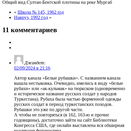
Общий вид Султан-Бентской плотины на реке Мургаб
«
Школa № 145, 1962 rод
Навруз, 1992 год
»
11 комментариев
Джавдет
:
02/09/2024 в 21:16
Автор канала «Белые рубашки». С названием канала
вышла нестыковка. Очевидно, имелись в виду «белые
рубахи» или «ак-кульмак» на тюркском (одновременно
и историческое название русских солдат у народов
Туркестана). Рубаха была частью форменной одежды
русских солдат в период туркестанских походов.
Рубашки это уже по другой части.
А чтобы не повторяться (в 162, 163-ю и прочие
годовщины), достаточно зайти на сайт Библиотеки
Конгресса США, где онлайн выставлена вся обширная
коллекция фотомастера.