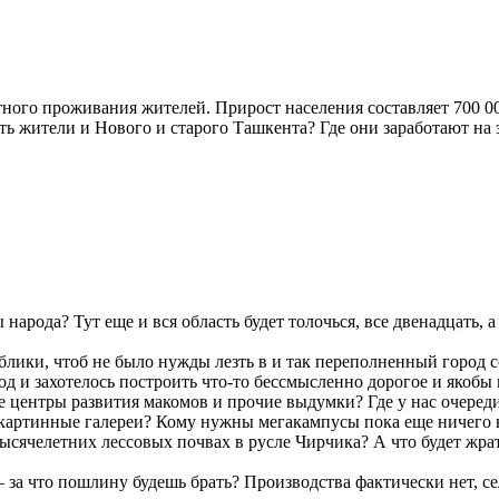
ного проживания жителей. Прирост населения составляет 700 000
тать жители и Нового и старого Ташкента? Где они заработают н
 народа? Тут еще и вся область будет толочься, все двенадцать,
блики, чтоб не было нужды лезть в и так переполненный город
од и захотелось построить что-то бессмысленно дорогое и якобы
ие центры развития макомов и прочие выдумки? Где у нас очере
и картинные галереи? Кому нужны мегакампусы пока еще ничего 
ячелетних лессовых почвах в русле Чирчика? А что будет жрать 
 за что пошлину будешь брать? Производства фактически нет, се