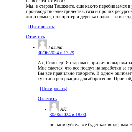
на все эти хотелки?
Мы, в старом Ташкенте, еще как-то перебиваемся в у
производство электричества, газа и прочих ресурсо
лицо помыл, пол протер и деревья полил… и все од
[Цитировать]
Ответить
Галина
:
30/06/2024 в 17:29
Ах, Сильвер! Я старалась прилично выражаться
Мне сдается, что все поедут на заработки за 
Вы все правильно говорите. В одном ошибаете
тут типа резервации для аборигенов. Произой
[Цитировать]
Ответить
AK
:
30/06/2024 в 18:00
не паникуйте.. все будет как везде, вам