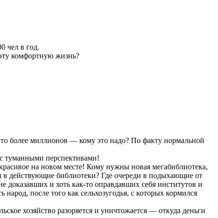
 чел в год.
а эту комфортную жизнь?
 а то более миллионов — кому это надо? По факту нормальной
 сс туманными перспективами!
 красивое на новом месте! Кому нужны новая мегабиблиотека,
ди в действующие библиотеки? Где очереди в подыхающие от
не доказавших и хоть как-то оправдавших себя институтов и
народ, после того как сельхозугодья, с которых кормился
льское хозяйство разоряется и уничтожается — откуда деньги