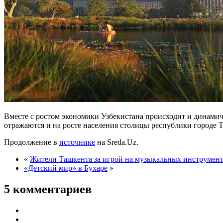
Вместе с ростом экономики Узбекистана происходит и динамич
отражаются и на росте населения столицы республики городе 
Продолжение в
источнике
на Sreda.Uz.
«
Жители Ташкента за игрой на музыкальных инструмента
«Детский мир» в Бухаре
»
5 комментариев