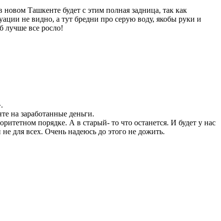
в новом Ташкенте будет с этим полная задница, так как
уации не видно, а тут бредни про серую воду, якобы руки и
б лучше все росло!
.
нте на заработанные деньги.
итетном порядке. А в старый- то что останется. И будет у нас
не для всех. Очень надеюсь до этого не дожить.