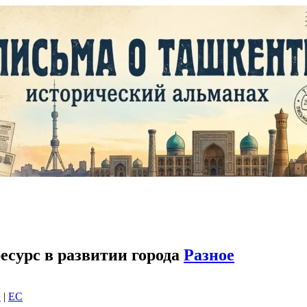
сурс в развитии города
Разное
и
|
EC