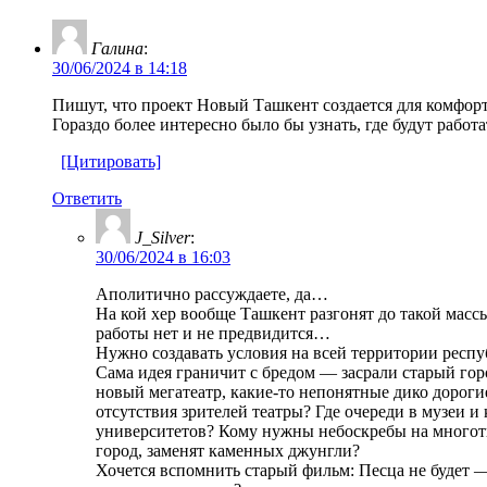
Галина
:
30/06/2024 в 14:18
Пишут, что проект Новый Ташкент создается для комфорт
Гораздо более интересно было бы узнать, где будут рабо
[Цитировать]
Ответить
J_Silver
:
30/06/2024 в 16:03
Аполитично рассуждаете, да…
На кой хер вообще Ташкент разгонят до такой массы
работы нет и не предвидится…
Нужно создавать условия на всей территории респу
Сама идея граничит с бредом — засрали старый гор
новый мегатеатр, какие-то непонятные дико дорог
отсутствия зрителей театры? Где очереди в музеи 
университетов? Кому нужны небоскребы на многотыс
город, заменят каменных джунгли?
Хочется вспомнить старый фильм: Песца не будет —