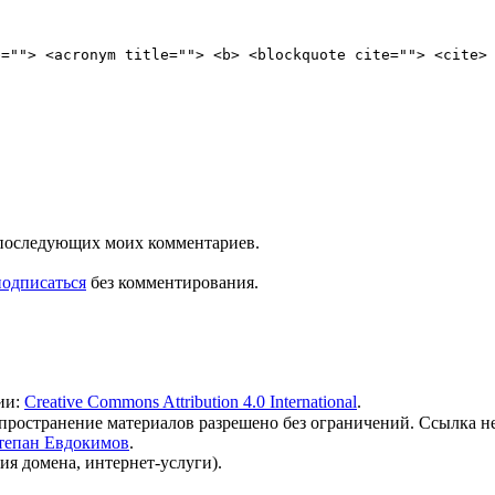
e=""> <acronym title=""> <b> <blockquote cite=""> <cite>
ля последующих моих комментариев.
подписаться
без комментирования.
ии:
Creative Commons Attribution 4.0 International
.
 распространение материалов разрешено без ограничений. Ссылка н
тепан Евдокимов
.
ия домена, интернет-услуги).