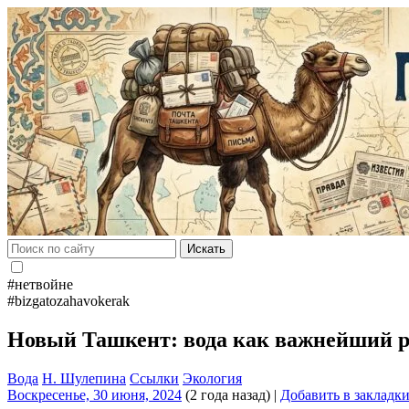
Искать
#нетвойне
#bizgatozahavokerak
Новый Ташкент: вода как важнейший ре
Вода
Н. Шулепина
Ссылки
Экология
Воскресенье, 30 июня, 2024
(2 года назад)
|
Добавить в закладк