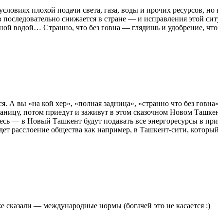
словиях плохой подачи света, газа, воды и прочих ресурсов, но 
в последовательно снижается в стране — и исправления этой сит
ной водой… Странно, что без говна — глядишь и удобрение, что
. А вы «на кой хер», «полная задница», «странно что без говна»
границу, потом приедут и заживут в этом сказочном Новом Ташке
сь — в Новый Ташкент будут подавать все энергоресурсы в приор
дет расслоение общества как например, в Ташкент-сити, который 
 же сказали — международные нормы (богачей это не касается :)