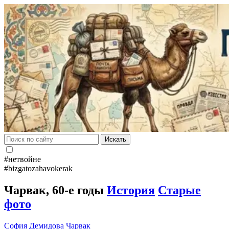
Искать
#нетвойне
#bizgatozahavokerak
Чарвак, 60-е годы
История
Старые
фото
София Демидова
Чарвак