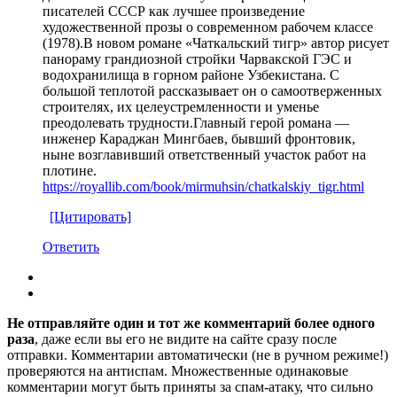
писателей СССР как лучшее произведение
художественной прозы о современном рабочем классе
(1978).В новом романе «Чаткальский тигр» автор рисует
панораму грандиозной стройки Чарвакской ГЭС и
водохранилища в горном районе Узбекистана. С
большой теплотой рассказывает он о самоотверженных
строителях, их целеустремленности и уменье
преодолевать трудности.Главный герой романа —
инженер Караджан Мингбаев, бывший фронтовик,
ныне возглавивший ответственный участок работ на
плотине.
https://royallib.com/book/mirmuhsin/chatkalskiy_tigr.html
[Цитировать]
Ответить
Не отправляйте один и тот же комментарий более одного
раза
, даже если вы его не видите на сайте сразу после
отправки. Комментарии автоматически (не в ручном режиме!)
проверяются на антиспам. Множественные одинаковые
комментарии могут быть приняты за спам-атаку, что сильно