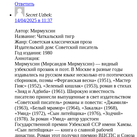
Ответить
Secret Uzbek
:
14/04/2025 в 11:37
Автор: Мирмухсин
Название: Чаткальский тигр
Жанр: Советская классическая проза
Издательский дом: Советский писатель
Год издания: 1980
Аннотация:
Мирмухсин (Мирсаидов Мирмухсин) — видный
узбекский прозаик и поэт. В Москве в разные годы
издавались на русском языке несколько его поэтических
сборников, поэмы «Ферганская весна» (1951), «Мастер
Гияс» (1952), «Зеленый кишлак» (1953), роман в стихах
«Зияд и Адбиба» (1961). Широкую известность
писателю принесли выпущенные в свет издательством
«Советский писатель» романы и повести: «Джамиля»
(1963), «Белый мрамор» (1964), «Закалка» (1968),
«Умид» (1972), «Сын литейщика» (1976), «Зодчий»
(1978). За роман «Умид» автор удостоен
Государственной премии Узбекской ССР имени Хамзы.
«Сын литейщика» — книга о славной рабочей
династии. Роман этот получил премию ВЦСПС и Союза