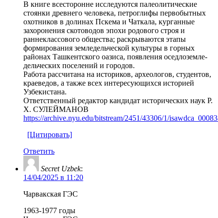
В книге всесторонне исследуются палеолитические
стоянки древнего человека, петроглифы первобытных
охотников в долинах Пскема и Чаткала, курганные
захоронения скотоводов эпохи родового строя и
раннеклассового общества; раскрываются этапы
формирования земледельческой культуры в горных
районах Ташкентского оазиса, появления оседлоземле-
дельческих поселений и городов.
Работа рассчитана на историков, археологов, студентов,
краеведов, а также всех интересующихся историей
Узбекистана.
Ответственный редактор кандидат исторических наук Р.
X. СУЛЕЙМАНОВ
https://archive.nyu.edu/bitstream/2451/43306/1/isawdca_00083
[Цитировать]
Ответить
Secret Uzbek
:
14/04/2025 в 11:20
Чарвакская ГЭС
1963-1977 годы