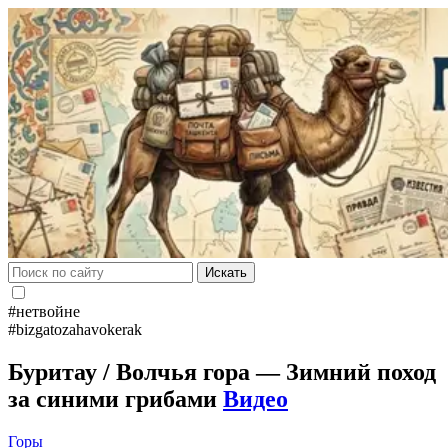
Искать
#нетвойне
#bizgatozahavokerak
Буритау / Волчья гора — Зимний поход
за синими грибами
Видео
Горы