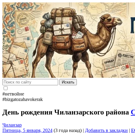
Искать
#нетвойне
#bizgatozahavokerak
День рождения Чиланзарского района
С
Чиланзар
Пятница, 5 января, 2024
(3 года назад)
|
Добавить в закладки
|
E