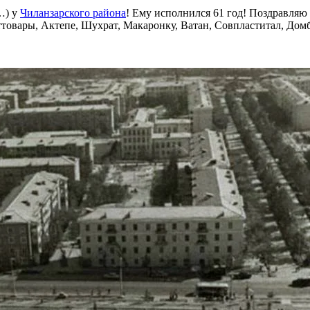
о…) у
Чиланзарского района
! Ему исполнился 61 год! Поздравля
ттовары, Актепе, Шухрат, Макаронку, Ватан, Совпластитал, Дом