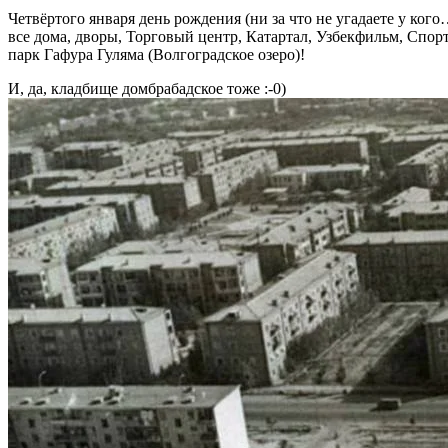
Четвёртого января день рождения (ни за что не угадаете у ког
все дома, дворы, Торговый центр, Катартал, Узбекфильм, Спор
парк Гафура Гуляма (Волгоградское озеро)!
И, да, кладбище домбрабадское тоже :-0)