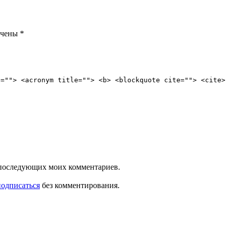
ечены
*
e=""> <acronym title=""> <b> <blockquote cite=""> <cite>
ля последующих моих комментариев.
подписаться
без комментирования.