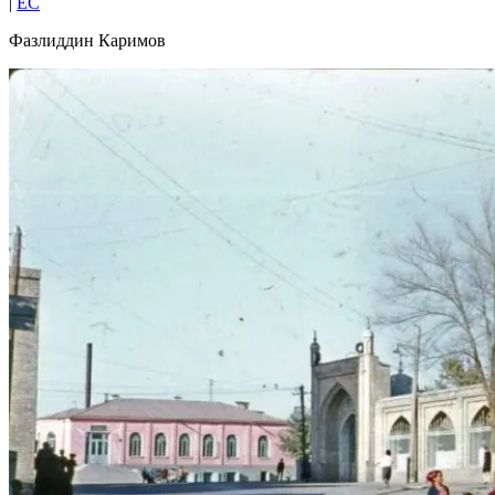
|
EC
Фазлиддин Каримов