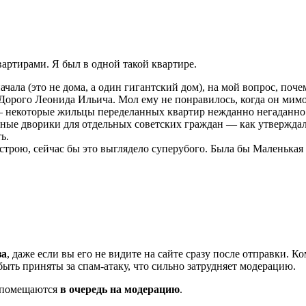
вартирами. Я был в одной такой квартире.
ала (это не дома, а один гигантский дом), на мой вопрос, поче
а Дорого Леонида Ильича. Мол ему не понравилось, когда он ми
— некоторые жильцы переделанных квартир нежданно негаданно 
ьные дворики для отдельных советских граждан — как утвержда
ь.
строю, сейчас бы это выглядело суперубого. Была бы Маленькая
за
, даже если вы его не видите на сайте сразу после отправки. 
ть приняты за спам-атаку, что сильно затрудняет модерацию.
и помещаются
в очередь на модерацию
.