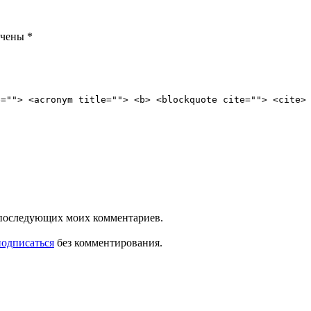
ечены
*
e=""> <acronym title=""> <b> <blockquote cite=""> <cite>
ля последующих моих комментариев.
подписаться
без комментирования.