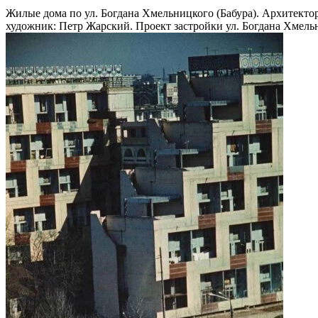
Жилые дома по ул. Богдана Хмельницкого (Бабура). Aрхитекто
художник: Петр Жарский. Проект застройки ул. Богдана Хмель