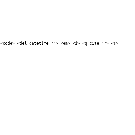
 <code> <del datetime=""> <em> <i> <q cite=""> <s>