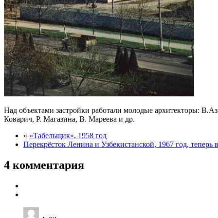
Над объектами застройки работали молодые архитекторы: B.Азим
Коварич, Р. Магазина, В. Мареева и др.
«
«Табельщик», 1958 год
Перекрёсток Ленина и Узбекистанской, 1967 год, теперь в
4 комментария