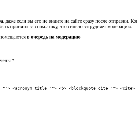
за
, даже если вы его не видите на сайте сразу после отправки. 
ть приняты за спам-атаку, что сильно затрудняет модерацию.
и помещаются
в очередь на модерацию
.
ечены
*
e=""> <acronym title=""> <b> <blockquote cite=""> <cite>