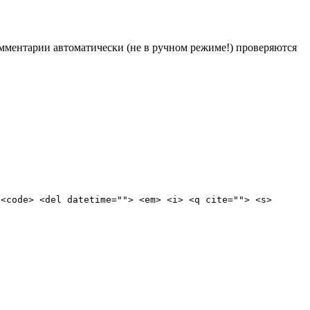
Комментарии автоматически (не в ручном режиме!) проверяются
 <code> <del datetime=""> <em> <i> <q cite=""> <s>