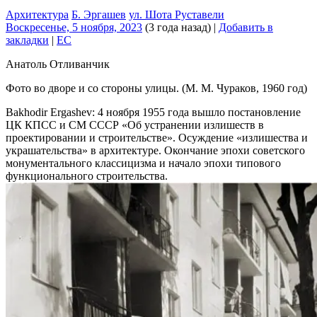
Архитектура
Б. Эргашев
ул. Шота Руставели
Воскресенье, 5 ноября, 2023
(3 года назад)
|
Добавить в
закладки
|
EC
Анатоль Отливанчик
Фото во дворе и со стороны улицы. (М. М. Чураков, 1960 год)
Bakhodir Ergashev: 4 ноября 1955 года вышло постановление
ЦК КПСС и СМ СССР «Об устранении излишеств в
проектировании и строительстве». Осуждение «излишества и
украшательства» в архитектуре. Окончание эпохи советского
монументального классицизма и начало эпохи типового
функционального строительства.