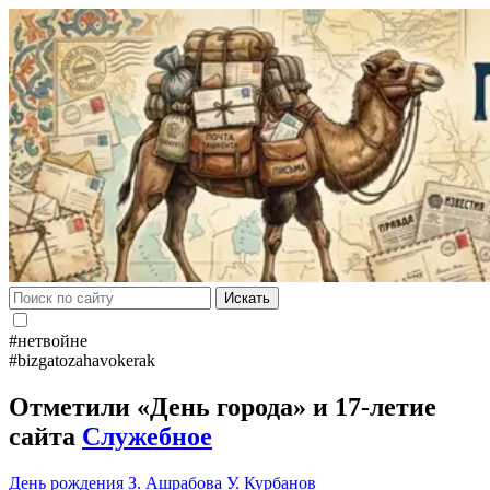
Искать
#нетвойне
#bizgatozahavokerak
Отметили «День города» и 17-летие
сайта
Служебное
День рождения
З. Ашрабова
У. Курбанов