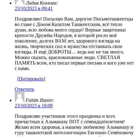
Лидия Козлова
:
23/10/2023 в 09:41
Поздравляю! Посылаю Вам, дорогие Письмоташкентцы
во главе с Доном Кихотом Ташкентским, всё тепло
души, всю любовь моего сердце! Верные защитники
крепости Дружбы Народов, в которой росло моё
поколение, долгих ВАМ лет, здорового взгляда на
жизнь, творческих сил и мужества отстаивать свои
взгляды. И ещё ДОБРОТЫ… ведь нас не так много.
Можно сказать, краснокнижные люди. СВЕТЛАЯ
ПАМЯТЬ всем, кто писал первые письма и кого уже нет
с нами.
[Цитировать]
Ответить
Fahim Iliasov
:
23/10/2023 в 18:09
Поздравляю участников этого праздника и всех
причастных к Альманаху ПОТ с семнадцатилетием!
Желаю всем здоровья, а нашему любимому Альманаху и
гуру ташкентской интеллигенции Евгению Семёновичу