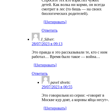
Спросите тех кто взрастил чужих
детей. Как волка ни корми, он всегда
смотрит в лес (то бишь — на своих
биологических родителей).
[Цитировать]
Ответить
J_Silver
:
28/07/2023 в 09:13
Это правда и это рассказывали те, кто с ним
работал… Время было такое — война…
[Цитировать]
Ответить
pavel shvets
:
29/07/2023 в 00:55
Это говорильня из серии: «говорят в
Москве кур доят, а коровы яйца несут».
[Цитировать]