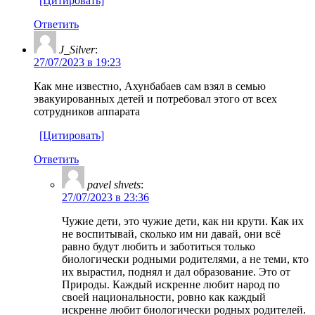
[Цитировать]
Ответить
J_Silver
:
27/07/2023 в 19:23
Как мне известно, Ахунбабаев сам взял в семью
эвакуированных детей и потребовал этого от всех
сотрудников аппарата
[Цитировать]
Ответить
pavel shvets
:
27/07/2023 в 23:36
Чужие дети, это чужие дети, как ни крути. Как их
не воспитывай, сколько им ни давай, они всё
равно будут любить и заботиться только
биологически родными родителями, а не теми, кто
их вырастил, поднял и дал образование. Это от
Природы. Каждый искренне любит народ по
своей национальности, ровно как каждый
искренне любит биологически родных родителей.