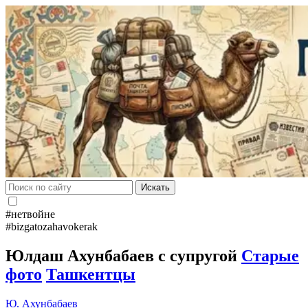
Искать
#нетвойне
#bizgatozahavokerak
Юлдаш Ахунбабаев с супругой
Старые
фото
Ташкентцы
Ю. Ахунбабаев