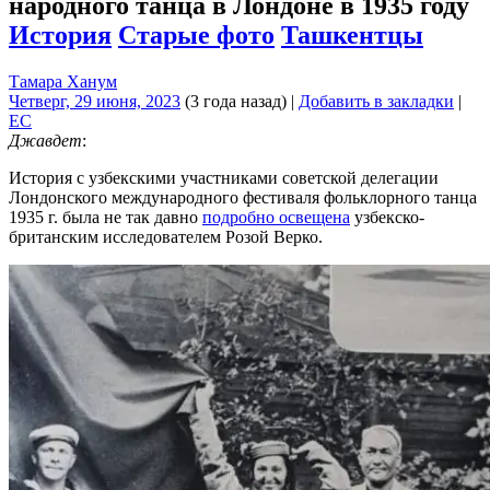
народного танца в Лондоне в 1935 году
История
Старые фото
Ташкентцы
Тамара Ханум
Четверг, 29 июня, 2023
(3 года назад)
|
Добавить в закладки
|
EC
Джавдет
:
История с узбекскими участниками советской делегации
Лондонского международного фестиваля фольклорного танца
1935 г. была не так давно
подробно освещена
узбекско-
британским исследователем Розой Верко.