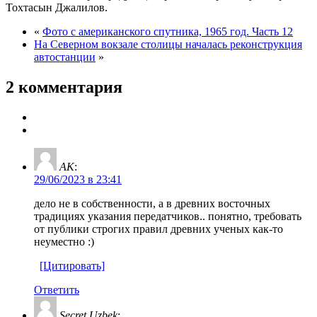
Тохтасын Джалилов.
«
Фото с американского спутника, 1965 год. Часть 12
На Северном вокзале столицы началась реконструкция
автостанции
»
2 комментария
AK
:
29/06/2023 в 23:41
дело не в собственности, а в древних восточных
традициях указания передатчиков.. понятно, требовать
от публики строгих правил древних ученых как-то
неуместно :)
[Цитировать]
Ответить
Secret Uzbek
: