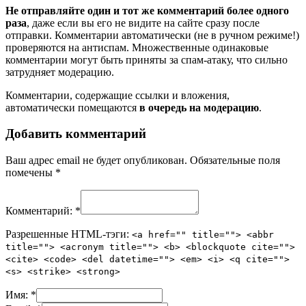
Не отправляйте один и тот же комментарий более одного
раза
, даже если вы его не видите на сайте сразу после
отправки. Комментарии автоматически (не в ручном режиме!)
проверяются на антиспам. Множественные одинаковые
комментарии могут быть приняты за спам-атаку, что сильно
затрудняет модерацию.
Комментарии, содержащие ссылки и вложения,
автоматически помещаются
в очередь на модерацию
.
Добавить комментарий
Ваш адрес email не будет опубликован.
Обязательные поля
помечены
*
Комментарий:
*
Разрешенные HTML-тэги:
<a href="" title=""> <abbr
title=""> <acronym title=""> <b> <blockquote cite="">
<cite> <code> <del datetime=""> <em> <i> <q cite="">
<s> <strike> <strong>
Имя:
*