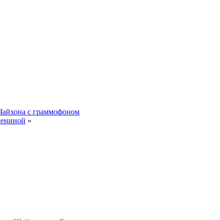
Чайхона с граммофоном
сениной
»