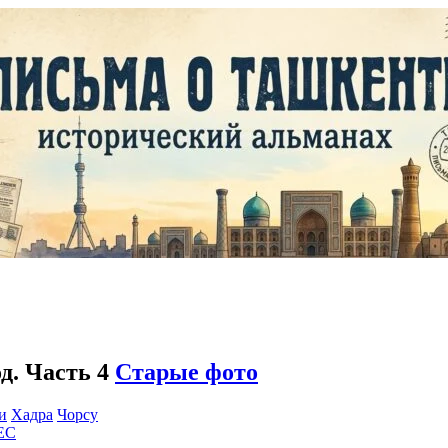
д. Часть 4
Старые фото
и
Хадра
Чорсу
EC