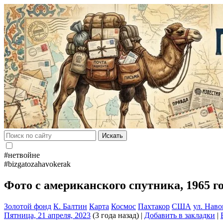
Искать
#нетвойне
#bizgatozahavokerak
Фото с американского спутника, 1965 го
Золотой фонд
К. Балтин
Карта
Космос
Пахтакор
США
ул. Наво
Пятница, 21 апреля, 2023
(3 года назад)
|
Добавить в закладки
|