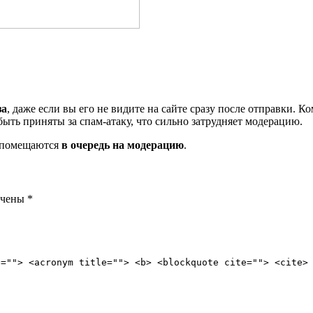
за
, даже если вы его не видите на сайте сразу после отправки. 
ть приняты за спам-атаку, что сильно затрудняет модерацию.
и помещаются
в очередь на модерацию
.
ечены
*
e=""> <acronym title=""> <b> <blockquote cite=""> <cite>