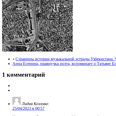
«
Страницы истории музыкальной эстрады Узбекистана. 
Анна Есенина, правнучка поэта, вспоминает о Татьяне Е
1 комментарий
Лидия Козлова
:
25/04/2023 в 00:57