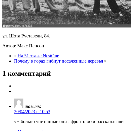
ул. Шота Руставели, 84.
Автор: Макс Пенсон
«
На 51 этаже NestOne
Почему в горах гибнут посаженные деревья
»
1 комментарий
шамиль
:
20/04/2023 в 10:53
уж больно упитанные они ! фронтовики рассказывали — н