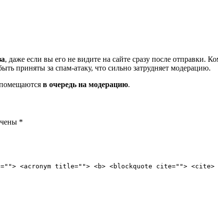
за
, даже если вы его не видите на сайте сразу после отправки. 
ть приняты за спам-атаку, что сильно затрудняет модерацию.
и помещаются
в очередь на модерацию
.
ечены
*
e=""> <acronym title=""> <b> <blockquote cite=""> <cite>