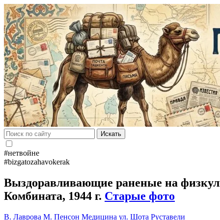
Искать
#нетвойне
#bizgatozahavokerak
Выздоравливающие раненые на физкуль
Комбината, 1944 г.
Старые фото
В. Лаврова
М. Пенсон
Медицина
ул. Шота Руставели