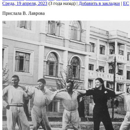
Среда, 19 апреля, 2023
(3 года назад)
|
Добавить в закладки
|
EC
Прислала В. Лаврова