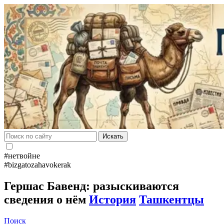
Искать
#нетвойне
#bizgatozahavokerak
Гершас Бавенд: разыскиваются
сведения о нём
История
Ташкентцы
Поиск