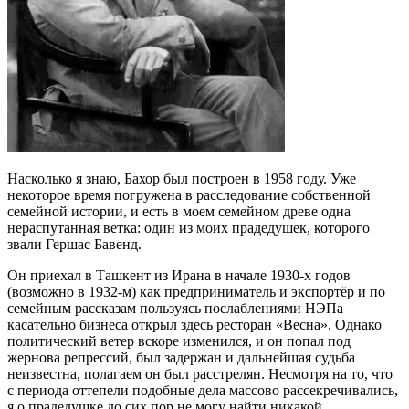
Насколько я знаю, Бахор был построен в 1958 году. Уже
некоторое время погружена в расследование собственной
семейной истории, и есть в моем семейном древе одна
нераспутанная ветка: один из моих прадедушек, которого
звали Гершас Бавенд.
Он приехал в Ташкент из Ирана в начале 1930-х годов
(возможно в 1932-м) как предприниматель и экспортёр и по
семейным рассказам пользуясь послаблениями НЭПа
касательно бизнеса открыл здесь ресторан «Весна». Однако
политический ветер вскоре изменился, и он попал под
жернова репрессий, был задержан и дальнейшая судьба
неизвестна, полагаем он был расстрелян. Несмотря на то, что
с периода оттепели подобные дела массово рассекречивались,
я о прадедушке до сих пор не могу найти никакой