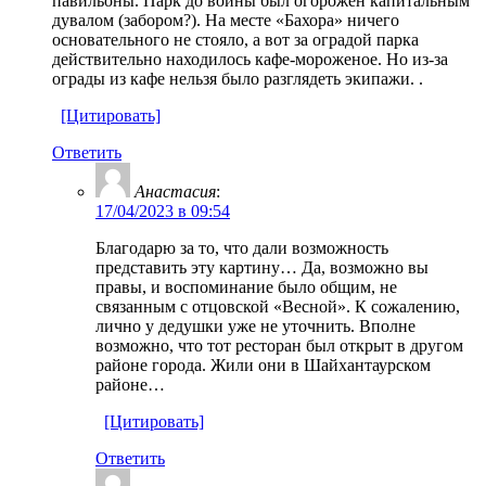
павильоны. Парк до войны был огорожен капитальным
дувалом (забором?). На месте «Бахора» ничего
основательного не стояло, а вот за оградой парка
действительно находилось кафе-мороженое. Но из-за
ограды из кафе нельзя было разглядеть экипажи. .
[Цитировать]
Ответить
Анастасия
:
17/04/2023 в 09:54
Благодарю за то, что дали возможность
представить эту картину… Да, возможно вы
правы, и воспоминание было общим, не
связанным с отцовской «Весной». К сожалению,
лично у дедушки уже не уточнить. Вполне
возможно, что тот ресторан был открыт в другом
районе города. Жили они в Шайхантаурском
районе…
[Цитировать]
Ответить