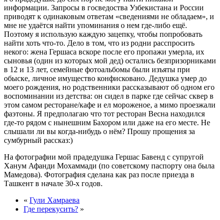
информации. Запросы в госведоства Узбекистана и России
приводят к одинаковым ответам «сведениями не обладаем», и
мне не удаётся найти упоминания о нем где-либо ещё.
Поэтому я использую каждую зацепку, чтобы попробовать
найти хоть что-то. Дело в том, что из родни расспросить
некого: жена Гершаса вскоре после его пропажи умерла, их
сыновья (один из которых мой дед) остались безпризорниками
в 12 и 13 лет, семейные фотоальбомы были изъяты при
обыске, личное имущество конфисковано. Дедушка умер до
моего рождения, но родственники рассказывают об одном его
воспоминании из детства: он сидел в парке где сейчас сквер в
этом самом ресторане/кафе и ел мороженое, а мимо проезжали
фаэтоны. Я предполагаю что тот ресторан Весна находился
где-то рядом с нынешним Бахором или даже на его месте. Не
слышали ли вы когда-нибудь о нём? Прошу прощения за
сумбурный рассказ:)
На фотографии мой прадедушка Гершас Бавенд с супругой
Ханум Афанди Мохаммади (по советскому паспорту она была
Мамедова). Фотография сделана как раз после приезда в
Ташкент в начале 30-х годов.
«
Гули Хамраева
Где перекусить?
»