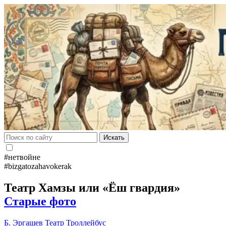
Искать
#нетвойне
#bizgatozahavokerak
Театр Хамзы или «Ёш гвардия»
Старые фото
Б. Эргашев
Театр
Троллейбус