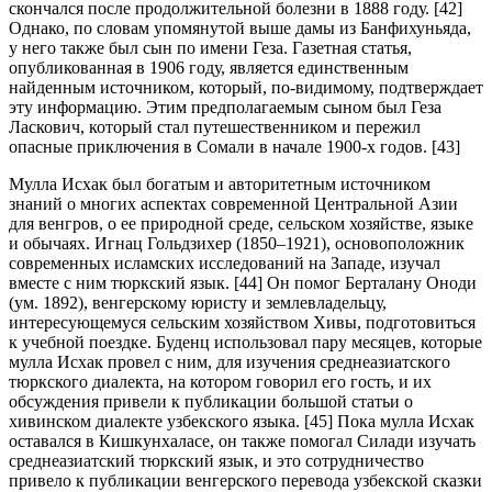
скончался после продолжительной болезни в 1888 году. [42]
Однако, по словам упомянутой выше дамы из Банфихуньяда,
у него также был сын по имени Геза. Газетная статья,
опубликованная в 1906 году, является единственным
найденным источником, который, по-видимому, подтверждает
эту информацию. Этим предполагаемым сыном был Геза
Ласкович, который стал путешественником и пережил
опасные приключения в Сомали в начале 1900-х годов. [43]
Мулла Исхак был богатым и авторитетным источником
знаний о многих аспектах современной Центральной Азии
для венгров, о ее природной среде, сельском хозяйстве, языке
и обычаях. Игнац Гольдзихер (1850–1921), основоположник
современных исламских исследований на Западе, изучал
вместе с ним тюркский язык. [44] Он помог Берталану Оноди
(ум. 1892), венгерскому юристу и землевладельцу,
интересующемуся сельским хозяйством Хивы, подготовиться
к учебной поездке. Буденц использовал пару месяцев, которые
мулла Исхак провел с ним, для изучения среднеазиатского
тюркского диалекта, на котором говорил его гость, и их
обсуждения привели к публикации большой статьи о
хивинском диалекте узбекского языка. [45] Пока мулла Исхак
оставался в Кишкунхаласе, он также помогал Силади изучать
среднеазиатский тюркский язык, и это сотрудничество
привело к публикации венгерского перевода узбекской сказки