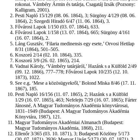
rokonai. Vámbéry Ármin és tatárja, Csagatáj Izsák (Pozsony:
Kalligram, 2001).
Pesti Napló 15/129 (08. 06. 1864), 3; Sürgöny 4/129 (08. 06.
1864), 2; Szegedi Hiradó 6/47 (11. 06. 1864), 3.
Fővárosi Lapok 1/150 (03. 07. 1864), 633.
Fővárosi Lapok 1/158 (13. 07. 1864), 665; Sürgöny 4/161
(16. 07. 1864), 2.
Láng Gusztáv, ‘Filaria medinensis egy esete,’ Orvosi Hetilap
8/31 (1864), 501–505.
Koszorú 2/14 (02. 10. 1864), 335.
Koszorú 3/9 (26. 02. 1865), 214.
Vadnai Károly, ‘Vámbéry tatárjáról,’ Hazánk s a Külföld 2/49
(09. 12. 1866), 777–778; Fővárosi Lapok 10/235 (12. 10.
1873), 1022.
See e.g. ‘Mese a közösügyekről,’ Bolond Miska 8/46 (17. 11.
1867), 185.
Pesti Napló 16/156 (11. 07. 1865), 2; Hazánk s a Külföld
1/29 (16. 07. 1865), 463; Nefelejts 7/29 (16. 07. 1865); Fárter
Jánosné, A Magyar Tudományos Akadémia könyvtárosai,
1831–1949 (Budapest: A Magyar Tudományos Akadémia
Könyvtára, 1987), 121.
Magyar Tudományos Akadémiai Almanach (Budapest:
Magyar Tudományos Akadémia, 1868), 211.
Ellenőr 3/365 (03. 10. 1871), 3; Budapesti Közlöny 5/173
(30. 07. 1871), 3936; Magyar Ujság 5/173 (30. 07. 1871), 3.