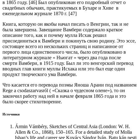
в 1865 году. [46] Был опубликован его подробный отчет о
свадебных обычаях, практикуемых в Бухаре и Хиве в
еженедельном журнале 1870 г. [47]
Книга, которую он якобы начал писать о Венгрии, так и не
была завершена. Завещание Вамбери содержало краткое
описание того, как и почему мулла Исхак решил
присоединиться к Вамбери и покинуть свою родину. Это эссе,
состоящее всего из нескольких страниц и написанное от
первого лица единственного числа, было опубликовано в
литературном журнале « Ньюгат » через два года после
смерти Вамбери, в 1915 году. Был ли это венгерский перевод
вводных глав книги муллы Исхака или это был еще один
продукт творческого ума Вамбери.
Что касается его перевода поэмы Яноша Арани под названием
Rege a csodaszarvasról ( «Сказка о чудесном олене»), то он
закончил работу над ней в начале февраля 1865 года и это
было скорее стихотворение.
Источники
Ármin Vámbéry, Sketches of Central Asia (London: W. H.
Allen & Co., 1868), 150–165. For a detailed study of Molla
Ishaq’s life and career see Kovács Sándor Iván, Batu kán pesti