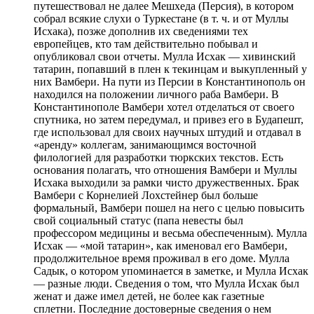
путешествовал не далее Мешхеда (Персия), в котором
собрал всякие слухи о Туркестане (в т. ч. и от Муллы
Исхака), позже дополнив их сведениями тех
европейцев, кто там действительно побывал и
опубликовал свои отчеты. Мулла Исхак — хивинский
татарин, попавший в плен к текинцам и выкупленный у
них Вамбери. На пути из Персии в Константинополь он
находился на положении личного раба Вамбери. В
Константинополе Вамбери хотел отделаться от своего
спутника, но затем передумал, и привез его в Будапешт,
где использовал для своих научных штудий и отдавал в
«аренду» коллегам, занимающимся восточной
филологией для разработки тюркских текстов. Есть
основания полагать, что отношения Вамбери и Муллы
Исхака выходили за рамки чисто дружественных. Брак
Вамбери с Корнелией Лохстейнер был больше
формальный, Вамбери пошел на него с целью повысить
свой социальный статус (папа невесты был
профессором медицины и весьма обеспеченным). Мулла
Исхак — «мой татарин», как именовал его Вамбери,
продолжительное время проживал в его доме. Мулла
Садык, о котором упоминается в заметке, и Мулла Исхак
— разные люди. Сведения о том, что Мулла Исхак был
женат и даже имел детей, не более как газетные
сплетни. Последние достоверные сведения о нем