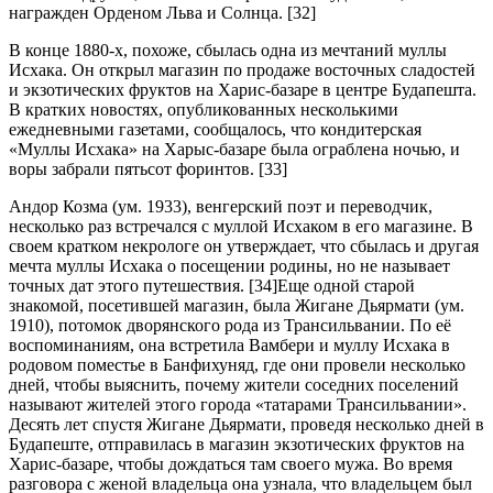
награжден Орденом Льва и Солнца. [32]
В конце 1880-х, похоже, сбылась одна из мечтаний муллы
Исхака. Он открыл магазин по продаже восточных сладостей
и экзотических фруктов на Харис-базаре в центре Будапешта.
В кратких новостях, опубликованных несколькими
ежедневными газетами, сообщалось, что кондитерская
«Муллы Исхака» на Харыс-базаре была ограблена ночью, и
воры забрали пятьсот форинтов. [33]
Андор Козма (ум. 1933), венгерский поэт и переводчик,
несколько раз встречался с муллой Исхаком в его магазине. В
своем кратком некрологе он утверждает, что сбылась и другая
мечта муллы Исхака о посещении родины, но не называет
точных дат этого путешествия. [34]Еще одной старой
знакомой, посетившей магазин, была Жигане Дьярмати (ум.
1910), потомок дворянского рода из Трансильвании. По её
воспоминаниям, она встретила Вамбери и муллу Исхака в
родовом поместье в Банфихуняд, где они провели несколько
дней, чтобы выяснить, почему жители соседних поселений
называют жителей этого города «татарами Трансильвании».
Десять лет спустя Жигане Дьярмати, проведя несколько дней в
Будапеште, отправилась в магазин экзотических фруктов на
Харис-базаре, чтобы дождаться там своего мужа. Во время
разговора с женой владельца она узнала, что владельцем был