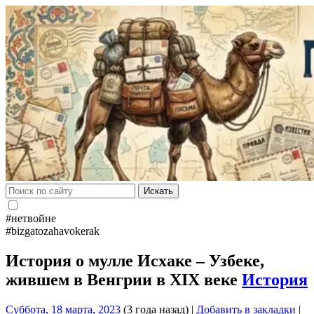
Искать
#нетвойне
#bizgatozahavokerak
История о мулле Исхаке – Узбеке,
жившем в Венгрии в XIX веке
История
Суббота, 18 марта, 2023
(3 года назад)
|
Добавить в закладки
|