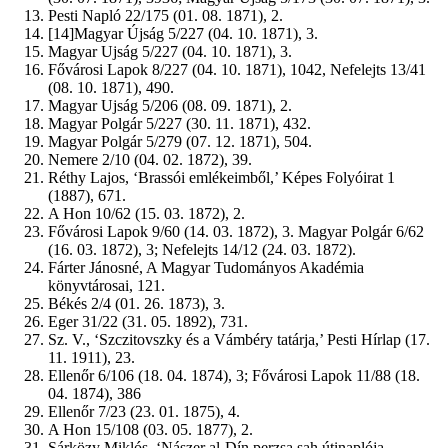
Pesti Napló 22/175 (01. 08. 1871), 2.
[14]Magyar Újság 5/227 (04. 10. 1871), 3.
Magyar Ujság 5/227 (04. 10. 1871), 3.
Fővárosi Lapok 8/227 (04. 10. 1871), 1042, Nefelejts 13/41
(08. 10. 1871), 490.
Magyar Ujság 5/206 (08. 09. 1871), 2.
Magyar Polgár 5/227 (30. 11. 1871), 432.
Magyar Polgár 5/279 (07. 12. 1871), 504.
Nemere 2/10 (04. 02. 1872), 39.
Réthy Lajos, ‘Brassói emlékeimből,’ Képes Folyóirat 1
(1887), 671.
A Hon 10/62 (15. 03. 1872), 2.
Fővárosi Lapok 9/60 (14. 03. 1872), 3. Magyar Polgár 6/62
(16. 03. 1872), 3; Nefelejts 14/12 (24. 03. 1872).
Fárter Jánosné, A Magyar Tudományos Akadémia
könyvtárosai, 121.
Békés 2/4 (01. 26. 1873), 3.
Eger 31/22 (31. 05. 1892), 731.
Sz. V., ‘Szczitovszky és a Vámbéry tatárja,’ Pesti Hírlap (17.
11. 1911), 23.
Ellenőr 6/106 (18. 04. 1874), 3; Fővárosi Lapok 11/88 (18.
04. 1874), 386
Ellenőr 7/23 (23. 01. 1875), 4.
A Hon 15/108 (03. 05. 1877), 2.
Sárközy Miklós, ‘Nászer al-Dín perzsa sah útinaplója