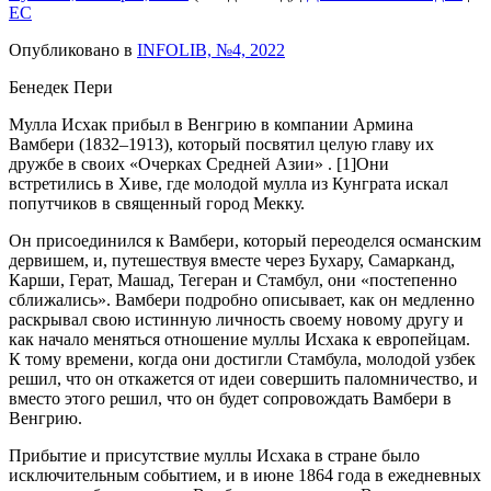
EC
Опубликовано в
INFOLIB, №4, 2022
Бенедек Пери
Мулла Исхак прибыл в Венгрию в компании Армина
Вамбери (1832–1913), который посвятил целую главу их
дружбе в своих «Очерках Средней Азии» . [1]Они
встретились в Хиве, где молодой мулла из Кунграта искал
попутчиков в священный город Мекку.
Он присоединился к Вамбери, который переоделся османским
дервишем, и, путешествуя вместе через Бухару, Самарканд,
Карши, Герат, Машад, Тегеран и Стамбул, они «постепенно
сближались». Вамбери подробно описывает, как он медленно
раскрывал свою истинную личность своему новому другу и
как начало меняться отношение муллы Исхака к европейцам.
К тому времени, когда они достигли Стамбула, молодой узбек
решил, что он откажется от идеи совершить паломничество, и
вместо этого решил, что он будет сопровождать Вамбери в
Венгрию.
Прибытие и присутствие муллы Исхака в стране было
исключительным событием, и в июне 1864 года в ежедневных