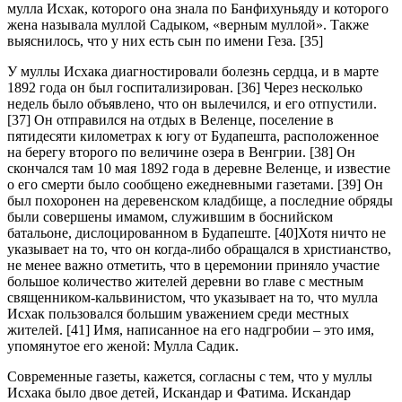
мулла Исхак, которого она знала по Банфихуньяду и которого
жена называла муллой Садыком, «верным муллой». Также
выяснилось, что у них есть сын по имени Геза. [35]
У муллы Исхака диагностировали болезнь сердца, и в марте
1892 года он был госпитализирован. [36] Через несколько
недель было объявлено, что он вылечился, и его отпустили.
[37] Он отправился на отдых в Веленце, поселение в
пятидесяти километрах к югу от Будапешта, расположенное
на берегу второго по величине озера в Венгрии. [38] Он
скончался там 10 мая 1892 года в деревне Веленце, и известие
о его смерти было сообщено ежедневными газетами. [39] Он
был похоронен на деревенском кладбище, а последние обряды
были совершены имамом, служившим в боснийском
батальоне, дислоцированном в Будапеште. [40]Хотя ничто не
указывает на то, что он когда-либо обращался в христианство,
не менее важно отметить, что в церемонии приняло участие
большое количество жителей деревни во главе с местным
священником-кальвинистом, что указывает на то, что мулла
Исхак пользовался большим уважением среди местных
жителей. [41] Имя, написанное на его надгробии – это имя,
упомянутое его женой: Мулла Садик.
Современные газеты, кажется, согласны с тем, что у муллы
Исхака было двое детей, Искандар и Фатима. Искандар