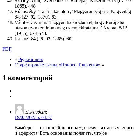
Szilády Áron, ‘Szeneóber és Ródepáj,’ Koszorú 3/19 (07. 05.
1865), 448.
Rónaszéky, ‘Tatár lakadalom,’ Magyarország és a Nagyvilág
6/8 (27. 02. 1870), 83.
Vámbéry Ármin: ‘Hogyan határoztam el, hogy Európába
utazom és miért irtam meg ez emlékirataimat,’ Nyugat 8/12
(1915), 674-678.
Kalauz 3/4 (28. 02. 1865), 60.
PDF
«
Редкий люк
Старт строительства «Нового Ташкента»
»
1 комментарий
Джавдет
:
19/03/2023 в 03:57
Вамбери — странный персонаж, гремучая смесь ученого
и афериста. Есть основания полагать, что он