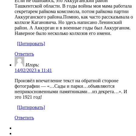
Если не ошибаюсь, это Аккурганский район
Ташкентской области. В годы войны моя мама работала
секретарем райкома комсомола, потом райкома партии
Аккурганского района.Помню, как часто рассказывала о
колхозе Кагановича. Но здесь написано Ленинский
район. А Аккурган и в военные годы был Аккурганом.
Наверное было несколько колхозов его имени.
[Цитировать]
Ответить
Игорь
:
14/02/2023 в 11:41
Произвёл впечатление текст на обратной стороне
фотографии — «…Сады и парки…объявляются
неприкосновенными памятниками…из декрета…». И
это 1921 год!
[Цитировать]
Ответить