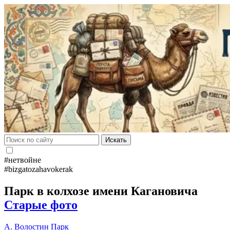
Искать
#нетвойне
#bizgatozahavokerak
Парк в колхозе имени Кагановича
Старые фото
А. Волостин
Парк