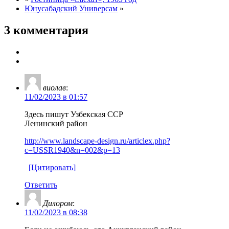
Юнусабадский Универсам
»
3 комментария
виолав
:
11/02/2023 в 01:57
Здесь пишут Узбекская ССР
Ленинский район
http://www.landscape-design.ru/articlex.php?
c=USSR1940&n=002&p=13
[Цитировать]
Ответить
Дилором
:
11/02/2023 в 08:38