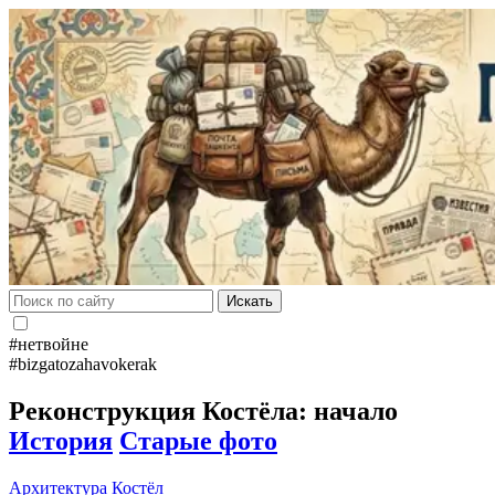
Искать
#нетвойне
#bizgatozahavokerak
Реконструкция Костёла: начало
История
Старые фото
Архитектура
Костёл